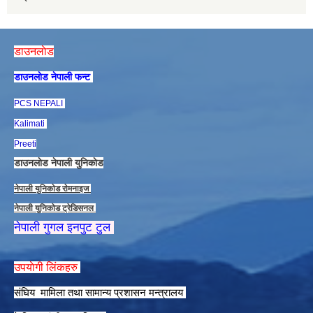
डाउनलाेड
डाउनलाेड नेपाली फन्ट
PCS NEPALI
Kalimati
Preeti
डाउनलाेड नेपाली युनिकाेड
नेपाली युनिकाेड राेमनाइज
नेपाली युनिकाेड ट्रेडिसनल
नेपाली गुगल इनपुट टुल
उपयाेगी लिंकहरु
संघिय मामिला तथा सामान्य प्रशासन मन्त्रालय