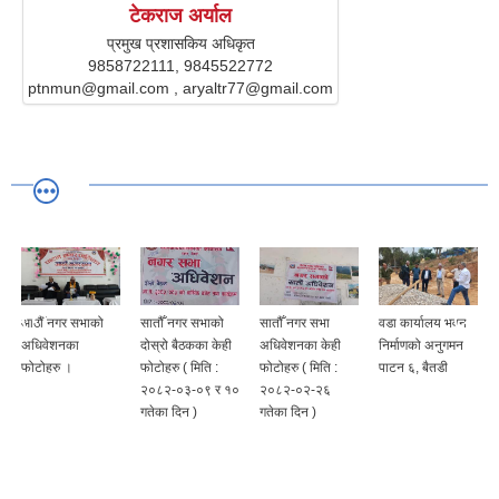
टेकराज अर्याल
प्रमुख प्रशासकिय अधिकृत
9858722111, 9845522772
ptnmun@gmail.com , aryaltr77@gmail.com
सातौँ नगर सभाको
सातौँ नगर सभा
वडा कार्यालय भवन
किचार मल्लासैना
दोस्रो बैठकका केही
अधिवेशनका केही
निर्माणको अनुगमन
बनारसी चन्‍नारैमान्डौ
फोटोहरु ( मिति :
फोटोहरु ( मिति :
पाटन ६, बैतडी
सूर्नया सिलेट खानी
२०८२-०३-०९ र १०
२०८२-०२-२६
पहुँचमार्ग सडकको
गतेका दिन )
गतेका दिन )
अनुगमन,
पा.न.पा.०९,बैतडी