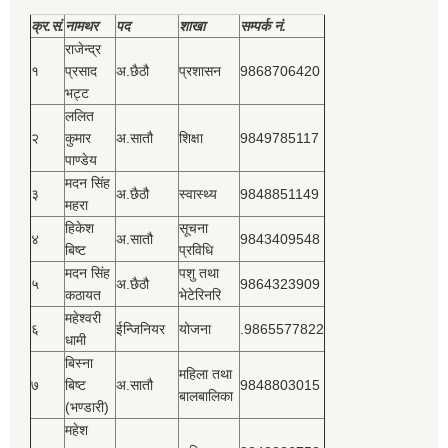
क्र.सं.
नामथर
पद
शाखा
सम्‍पर्क नं.
राजेन्द्र
१
प्रसाद
अ.छैठौ
प्रशासन
9868706420
भट्ट
ललित
२
कुमार
अ.सातौ
शिक्षा
9849785117
पाण्डेय
मदन सिंह
३
अ.छैठौ
स्वास्थ्य
9848851149
महरा
हिकेश
सूचना
४
अ.सातौ
9843409548
बिष्‍ट
प्रविधि
मदन सिंह
पशु तथा
५
अ.छैठौ
9864323909
कठायत
भेटेरिनरि
महेश्‍वरी
६
ईन्जिनियर
योजना
.9865577822
धामी
बिस्‍ना
महिला तथा
७
बिष्‍ट
अ.सातौ
9848803015
बालबालिका
(भण्डारी)
महेश