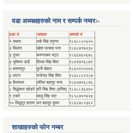
वडा अध्यक्षहरुको नाम र सम्पर्क नम्वरः-
वडा नं.
नामथर
सम्पर्क नं.
१ सकार
तर्क सिंह ठगुन्‍ना
९८४८८००६५५
२ सिलंगा
महेश प्रसाद पन्त
९८४८७१७२३०
३ गुजर
करुणाकर भट्ट
९८६६४६०६७८
४ भुमेश्‍वर ठाडँ
दिपक सिंह बिष्‍ट
९८४९७१६८७९
५ बसन्तपुर
फुनी बोहरा
९८६५९५५२४३
६ पाटन
राजेन्द्र सिंह बिष्‍ट
९८४८८०२२८७
७ कैलपाल
ललित बहादुर चन्द
९८६५७५६८४६
८ सिद्धेश्‍वर खोडपे
हरि सिंह बिष्‍ट (हरिश)
९८४८८३६४४०
९ टकरे
कालु सिंह भाट
९८५८७५१४२४
१० सिद्धपुर हतास
धन बहादुर कुवर
९८६८७८५३६२
शाखाहरुको फोन नम्बर