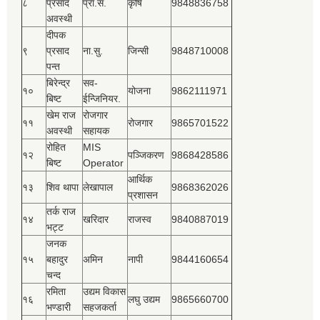
८
प्रसाद
प्रा.स.
कृषि
9848836758
अवस्थी
दीपक
९
प्रसाद
ना.सु.
जिन्सी
9848710008
पन्त
बिरेन्द्र
सव-
१०
योजना
9862111971
बिष्‍ट
ईन्जिनियर.
खेम राज
रोजगार
११
रोजगार
9865701522
अवस्थी
सहायक
रोहित
MIS
१२
पञ्‍जिकरण
9868428586
बिष्‍ट
Operator
आर्थिक
१३
शिव थापा
लेखापाल
9868362026
प्रशासन
तर्क राज
१४
खरिदार
राजस्‍व
9840887019
भट्ट
जनक
१५
बहादुर
अमिन
नापी
9844160654
चन्द
रमिता
उद्यम विकास
१६
लघु उद्यम
9865660700
भण्डारी
सहजकर्ता