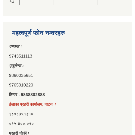
१७
महत्वपूर्ण फोन नम्वरहरु
दमकल ः
9743511113
एम्बुलेन्स ः
9860035651
9765910220
टिप्पर ः 9868802888
ईलाका प्रहरी कार्यालय, पाटन ः
९८५८७५१३१०
०९५-४००-०१०
प्रहरी चौकी ः