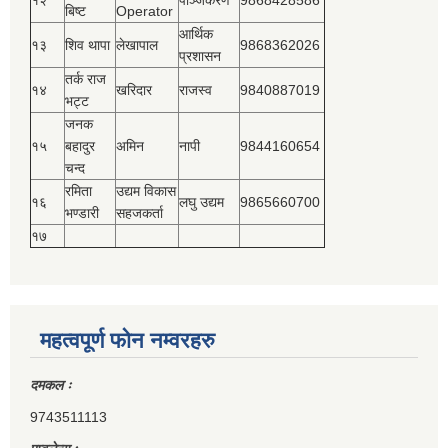
बिष्‍ट
Operator
आर्थिक
१३
शिव थापा
लेखापाल
9868362026
प्रशासन
तर्क राज
१४
खरिदार
राजस्‍व
9840887019
भट्ट
जनक
१५
बहादुर
अमिन
नापी
9844160654
चन्द
रमिता
उद्यम विकास
१६
लघु उद्यम
9865660700
भण्डारी
सहजकर्ता
१७
महत्वपूर्ण फोन नम्वरहरु
दमकल ः
9743511113