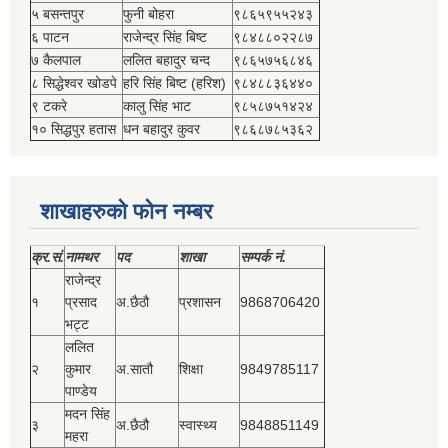
५ बसन्तपुर
फुनी बोहरा
९८६५९५५२४३
६ पाटन
राजेन्द्र सिंह बिष्‍ट
९८४८८०२२८७
७ कैलपाल
ललित बहादुर चन्द
९८६५७५६८४६
८ सिद्धेश्‍वर खोडपे
हरि सिंह बिष्‍ट (हरिश)
९८४८८३६४४०
९ टकरे
कालु सिंह भाट
९८५८७५१४२४
१० सिद्धपुर हतास
धन बहादुर कुवर
९८६८७८५३६२
शाखाहरुको फोन नम्बर
क्र.सं.
नामथर
पद
शाखा
सम्‍पर्क नं.
राजेन्द्र
१
प्रसाद
अ.छैठौ
प्रशासन
9868706420
भट्ट
ललित
२
कुमार
अ.सातौ
शिक्षा
9849785117
पाण्डेय
मदन सिंह
३
अ.छैठौ
स्वास्थ्य
9848851149
महरा