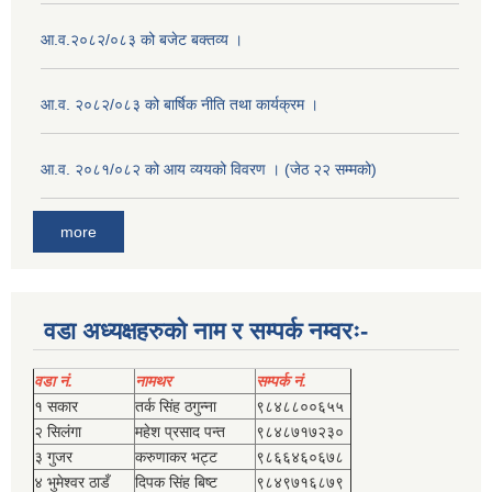
आ.व.२०८२/०८३ को बजेट बक्तव्य ।
आ.व. २०८२/०८३ को बार्षिक नीति तथा कार्यक्रम ।
आ.व. २०८१/०८२ को आय व्ययको विवरण । (जेठ २२ सम्मको)
more
वडा अध्यक्षहरुको नाम र सम्पर्क नम्वरः-
वडा नं.
नामथर
सम्पर्क नं.
१ सकार
तर्क सिंह ठगुन्‍ना
९८४८८००६५५
२ सिलंगा
महेश प्रसाद पन्त
९८४८७१७२३०
३ गुजर
करुणाकर भट्ट
९८६६४६०६७८
४ भुमेश्‍वर ठाडँ
दिपक सिंह बिष्‍ट
९८४९७१६८७९