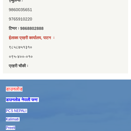
एम्बुलेन्स ः
9860035651
9765910220
टिप्पर ः 9868802888
ईलाका प्रहरी कार्यालय, पाटन ः
९८५८७५१३१०
०९५-४००-०१०
प्रहरी चौकी ः
डाउनलाेड
डाउनलाेड नेपाली फन्ट
PCS NEPALI
Kalimati
Preeti