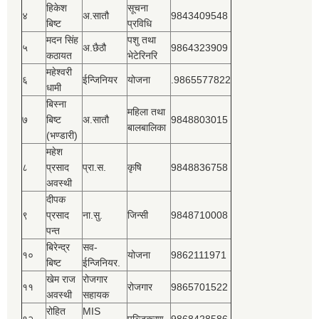
हिकेश
सूचना
४
अ.सातौ
9843409548
बिष्‍ट
प्रविधि
मदन सिंह
पशु तथा
५
अ.छैठौ
9864323909
कठायत
भेटेरिनरि
महेश्‍वरी
६
ईन्जिनियर
योजना
.9865577822
धामी
बिस्‍ना
महिला तथा
७
बिष्‍ट
अ.सातौ
9848803015
बालबालिका
(भण्डारी)
महेश
८
प्रसाद
प्रा.स.
कृषि
9848836758
अवस्थी
दीपक
९
प्रसाद
ना.सु.
जिन्सी
9848710008
पन्त
बिरेन्द्र
सव-
१०
योजना
9862111971
बिष्‍ट
ईन्जिनियर.
खेम राज
रोजगार
११
रोजगार
9865701522
अवस्थी
सहायक
रोहित
MIS
१२
पञ्‍जिकरण
9868428586