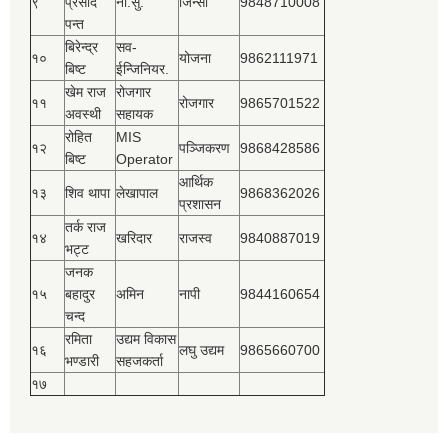
९
प्रसाद
ना.सु.
जिन्सी
9848710008
पन्त
बिरेन्द्र
सव-
१०
योजना
9862111971
बिष्‍ट
ईन्जिनियर.
खेम राज
रोजगार
११
रोजगार
9865701522
अवस्थी
सहायक
रोहित
MIS
१२
पञ्‍जिकरण
9868428586
बिष्‍ट
Operator
आर्थिक
१३
शिव थापा
लेखापाल
9868362026
प्रशासन
तर्क राज
१४
खरिदार
राजस्‍व
9840887019
भट्ट
जनक
१५
बहादुर
अमिन
नापी
9844160654
चन्द
रमिता
उद्यम विकास
१६
लघु उद्यम
9865660700
भण्डारी
सहजकर्ता
१७