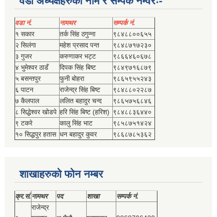
वडा अध्यक्षहरुको नाम र सम्पर्क नम्वरः-
वडा नं.
नामथर
सम्पर्क नं.
१ सकार
तर्क सिंह ठगुन्‍ना
९८४८८००६५५
२ सिलंगा
महेश प्रसाद पन्त
९८४८७१७२३०
३ गुजर
करुणाकर भट्ट
९८६६४६०६७८
४ भुमेश्‍वर ठाडँ
दिपक सिंह बिष्‍ट
९८४९७१६८७९
५ बसन्तपुर
फुनी बोहरा
९८६५९५५२४३
६ पाटन
राजेन्द्र सिंह बिष्‍ट
९८४८८०२२८७
७ कैलपाल
ललित बहादुर चन्द
९८६५७५६८४६
८ सिद्धेश्‍वर खोडपे
हरि सिंह बिष्‍ट (हरिश)
९८४८८३६४४०
९ टकरे
कालु सिंह भाट
९८५८७५१४२४
१० सिद्धपुर हतास
धन बहादुर कुवर
९८६८७८५३६२
शाखाहरुको फोन नम्बर
क्र.सं.
नामथर
पद
शाखा
सम्‍पर्क नं.
राजेन्द्र