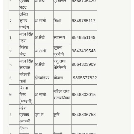
१
प्रसाद
अ.छैठौ
प्रशासन
9868706420
भट्ट
ललित
२
कुमार
अ.सातौ
शिक्षा
9849785117
पाण्डेय
मदन सिंह
३
अ.छैठौ
स्वास्थ्य
9848851149
महरा
हिकेश
सूचना
४
अ.सातौ
9843409548
बिष्‍ट
प्रविधि
मदन सिंह
पशु तथा
५
अ.छैठौ
9864323909
कठायत
भेटेरिनरि
महेश्‍वरी
६
ईन्जिनियर
योजना
.9865577822
धामी
बिस्‍ना
महिला तथा
७
बिष्‍ट
अ.सातौ
9848803015
बालबालिका
(भण्डारी)
महेश
८
प्रसाद
प्रा.स.
कृषि
9848836758
अवस्थी
दीपक