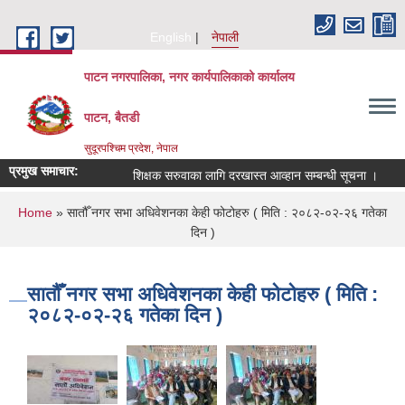
Skip to main content
English
नेपाली
पाटन नगरपालिका, नगर कार्यपालिकाको कार्यालय
पाटन, बैतडी
सुदूरपश्चिम प्रदेश, नेपाल
प्रमुख समाचार:
शिक्षक सरुवाका लागि दरखास्त आव्हान सम्बन्धी सूचना ।
सरु
You are here
Home
» सातौँ नगर सभा अधिवेशनका केही फोटोहरु ( मिति : २०८२-०२-२६ गतेका
दिन )
सातौँ नगर सभा अधिवेशनका केही फोटोहरु ( मिति :
२०८२-०२-२६ गतेका दिन )