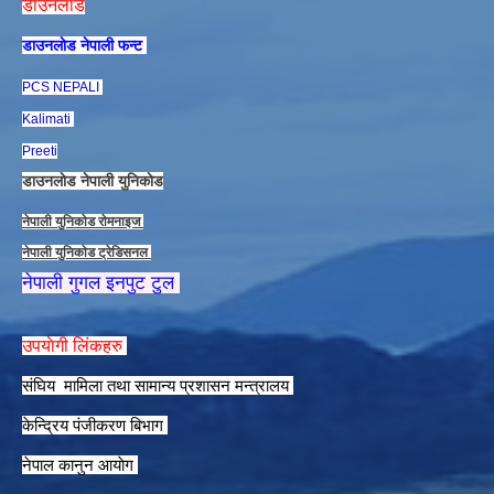
डाउनलाेड
डाउनलाेड नेपाली फन्ट
PCS NEPALI
Kalimati
Preeti
डाउनलाेड नेपाली युनिकाेड
नेपाली युनिकाेड राेमनाइज
नेपाली युनिकाेड ट्रेडिसनल
नेपाली गुगल इनपुट टुल
उपयाेगी लिंकहरु
संघिय मामिला तथा सामान्य प्रशासन मन्त्रालय
केन्द्रिय पंजीकरण बिभाग
नेपाल कानुन आयाेग