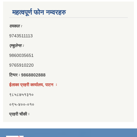
महत्वपूर्ण फोन नम्वरहरु
दमकल ः
9743511113
एम्बुलेन्स ः
9860035651
9765910220
टिप्पर ः 9868802888
ईलाका प्रहरी कार्यालय, पाटन ः
९८५८७५१३१०
०९५-४००-०१०
प्रहरी चौकी ः