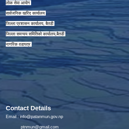
लाेक सेवा आयाेग
सार्वजनिक खरिद कार्यालय
जिल्ला प्रशासन कार्यालय, बैतडी
जिल्ला समन्वय समितिको कार्यालय,बैतडी
नागरिक वडापत्र
Contact Details
Email :
info@patanmun.gov.np
ptnmun@gmail.com