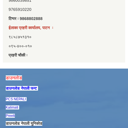
9860035651
9765910220
टिप्पर ः 9868802888
ईलाका प्रहरी कार्यालय, पाटन ः
९८५८७५१३१०
०९५-४००-०१०
प्रहरी चौकी ः
डाउनलाेड
डाउनलाेड नेपाली फन्ट
PCS NEPALI
Kalimati
Preeti
डाउनलाेड नेपाली युनिकाेड