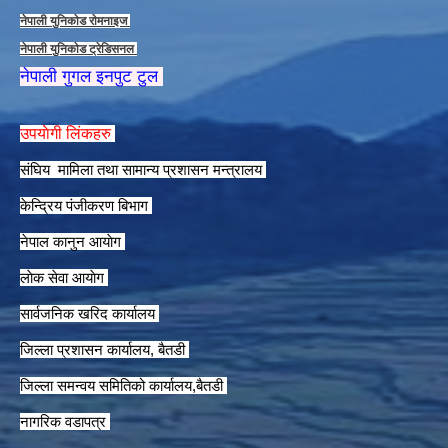
नेपाली युनिकाेड राेमनाइज
नेपाली युनिकाेड ट्रेडिसनल
नेपाली गुगल इनपुट टुल
उपयाेगी लिंकहरु
संघिय मामिला तथा सामान्य प्रशासन मन्त्रालय
केन्द्रिय पंजीकरण बिभाग
नेपाल कानुन आयाेग
लाेक सेवा आयाेग
सार्वजनिक खरिद कार्यालय
जिल्ला प्रशासन कार्यालय, बैतडी
जिल्ला समन्वय समितिको कार्यालय,बैतडी
नागरिक वडापत्र