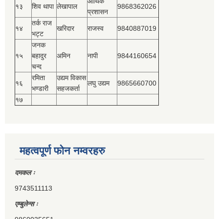
आर्थिक
१३
शिव थापा
लेखापाल
9868362026
प्रशासन
तर्क राज
१४
खरिदार
राजस्‍व
9840887019
भट्ट
जनक
१५
बहादुर
अमिन
नापी
9844160654
चन्द
रमिता
उद्यम विकास
१६
लघु उद्यम
9865660700
भण्डारी
सहजकर्ता
१७
महत्वपूर्ण फोन नम्वरहरु
दमकल ः
9743511113
एम्बुलेन्स ः