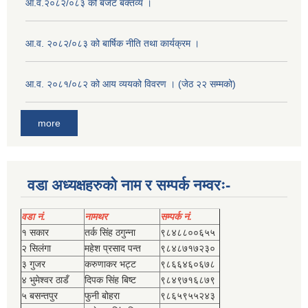
आ.व.२०८२/०८३ को बजेट बक्तव्य ।
आ.व. २०८२/०८३ को बार्षिक नीति तथा कार्यक्रम ।
आ.व. २०८१/०८२ को आय व्ययको विवरण । (जेठ २२ सम्मको)
more
वडा अध्यक्षहरुको नाम र सम्पर्क नम्वरः-
वडा नं.
नामथर
सम्पर्क नं.
१ सकार
तर्क सिंह ठगुन्‍ना
९८४८८००६५५
२ सिलंगा
महेश प्रसाद पन्त
९८४८७१७२३०
३ गुजर
करुणाकर भट्ट
९८६६४६०६७८
४ भुमेश्‍वर ठाडँ
दिपक सिंह बिष्‍ट
९८४९७१६८७९
५ बसन्तपुर
फुनी बोहरा
९८६५९५५२४३