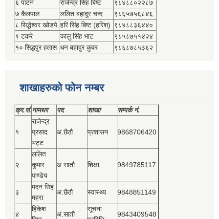
६ पाटन
राजेन्द्र सिंह बिष्‍ट
९८४८८०२२८७
७ कैलपाल
ललित बहादुर चन्द
९८६५७५६८४६
८ सिद्धेश्‍वर खोडपे
हरि सिंह बिष्‍ट (हरिश)
९८४८८३६४४०
९ टकरे
कालु सिंह भाट
९८५८७५१४२४
१० सिद्धपुर हतास
धन बहादुर कुवर
९८६८७८५३६२
शाखाहरुको फोन नम्बर
क्र.सं.
नामथर
पद
शाखा
सम्‍पर्क नं.
राजेन्द्र
१
प्रसाद
अ.छैठौ
प्रशासन
9868706420
भट्ट
ललित
२
कुमार
अ.सातौ
शिक्षा
9849785117
पाण्डेय
मदन सिंह
३
अ.छैठौ
स्वास्थ्य
9848851149
महरा
हिकेश
सूचना
४
अ.सातौ
9843409548