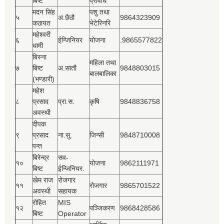
बिष्‍ट
प्रविधि
मदन सिंह
पशु तथा
५
अ.छैठौ
9864323909
कठायत
भेटेरिनरि
महेश्‍वरी
६
ईन्जिनियर
योजना
.9865577822
धामी
बिस्‍ना
महिला तथा
७
बिष्‍ट
अ.सातौ
9848803015
बालबालिका
(भण्डारी)
महेश
८
प्रसाद
प्रा.स.
कृषि
9848836758
अवस्थी
दीपक
९
प्रसाद
ना.सु.
जिन्सी
9848710008
पन्त
बिरेन्द्र
सव-
१०
योजना
9862111971
बिष्‍ट
ईन्जिनियर.
खेम राज
रोजगार
११
रोजगार
9865701522
अवस्थी
सहायक
रोहित
MIS
१२
पञ्‍जिकरण
9868428586
बिष्‍ट
Operator