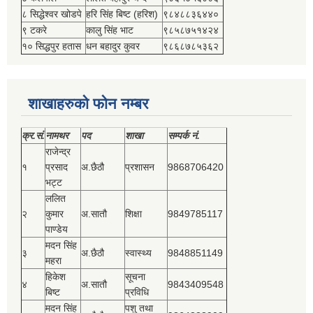
८ सिद्धेश्‍वर खोडपे
हरि सिंह बिष्‍ट (हरिश)
९८४८८३६४४०
९ टकरे
कालु सिंह भाट
९८५८७५१४२४
१० सिद्धपुर हतास
धन बहादुर कुवर
९८६८७८५३६२
शाखाहरुको फोन नम्बर
क्र.सं.
नामथर
पद
शाखा
सम्‍पर्क नं.
राजेन्द्र
१
प्रसाद
अ.छैठौ
प्रशासन
9868706420
भट्ट
ललित
२
कुमार
अ.सातौ
शिक्षा
9849785117
पाण्डेय
मदन सिंह
३
अ.छैठौ
स्वास्थ्य
9848851149
महरा
हिकेश
सूचना
४
अ.सातौ
9843409548
बिष्‍ट
प्रविधि
मदन सिंह
पशु तथा