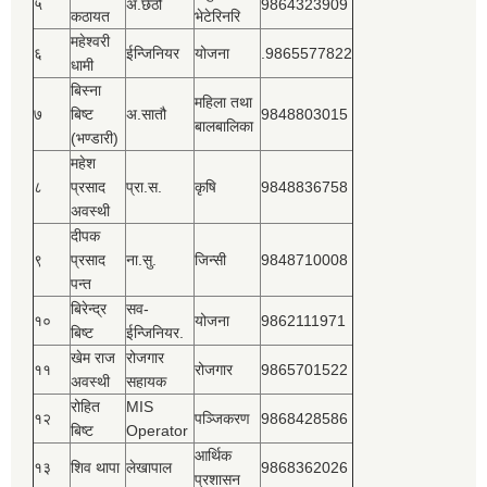
५
अ.छैठौ
9864323909
कठायत
भेटेरिनरि
महेश्‍वरी
६
ईन्जिनियर
योजना
.9865577822
धामी
बिस्‍ना
महिला तथा
७
बिष्‍ट
अ.सातौ
9848803015
बालबालिका
(भण्डारी)
महेश
८
प्रसाद
प्रा.स.
कृषि
9848836758
अवस्थी
दीपक
९
प्रसाद
ना.सु.
जिन्सी
9848710008
पन्त
बिरेन्द्र
सव-
१०
योजना
9862111971
बिष्‍ट
ईन्जिनियर.
खेम राज
रोजगार
११
रोजगार
9865701522
अवस्थी
सहायक
रोहित
MIS
१२
पञ्‍जिकरण
9868428586
बिष्‍ट
Operator
आर्थिक
१३
शिव थापा
लेखापाल
9868362026
प्रशासन