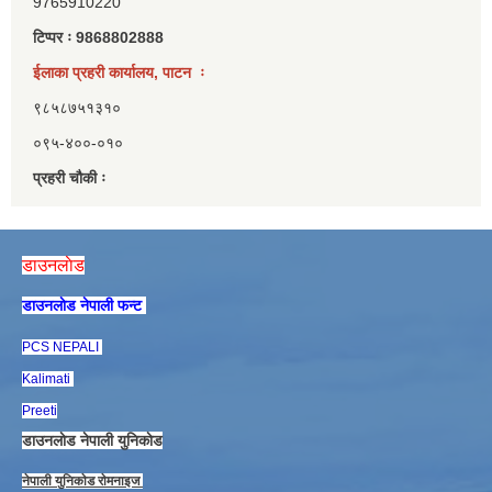
9765910220
टिप्पर ः 9868802888
ईलाका प्रहरी कार्यालय, पाटन ः
९८५८७५१३१०
०९५-४००-०१०
प्रहरी चौकी ः
डाउनलाेड
डाउनलाेड नेपाली फन्ट
PCS NEPALI
Kalimati
Preeti
डाउनलाेड नेपाली युनिकाेड
नेपाली युनिकाेड राेमनाइज