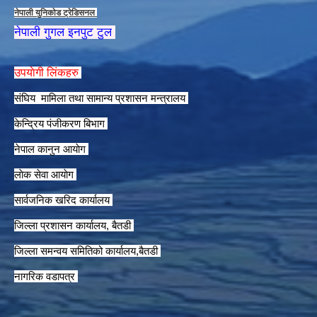
नेपाली युनिकाेड ट्रेडिसनल
नेपाली गुगल इनपुट टुल
उपयाेगी लिंकहरु
संघिय मामिला तथा सामान्य प्रशासन मन्त्रालय
केन्द्रिय पंजीकरण बिभाग
नेपाल कानुन आयाेग
लाेक सेवा आयाेग
सार्वजनिक खरिद कार्यालय
जिल्ला प्रशासन कार्यालय, बैतडी
जिल्ला समन्वय समितिको कार्यालय,बैतडी
नागरिक वडापत्र