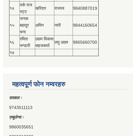
तर्क राज
१४
खरिदार
राजस्‍व
9840887019
भट्ट
जनक
१५
बहादुर
अमिन
नापी
9844160654
चन्द
रमिता
उद्यम विकास
१६
लघु उद्यम
9865660700
भण्डारी
सहजकर्ता
१७
महत्वपूर्ण फोन नम्वरहरु
दमकल ः
9743511113
एम्बुलेन्स ः
9860035651