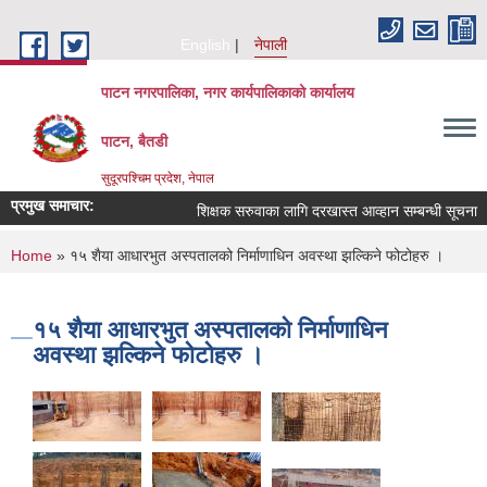
Skip to main content
English
नेपाली
पाटन नगरपालिका, नगर कार्यपालिकाको कार्यालय
पाटन, बैतडी
सुदूरपश्चिम प्रदेश, नेपाल
प्रमुख समाचार:
शिक्षक सरुवाका लागि दरखास्त आव्हान सम्बन्धी सूचना ।
You are here
Home
» १५ शैया आधारभुत अस्‍पतालको निर्माणाधिन अवस्था झल्किने फोटोहरु ।
१५ शैया आधारभुत अस्‍पतालको निर्माणाधिन
अवस्था झल्किने फोटोहरु ।