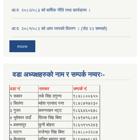
आ.व. २०८२/०८३ को बार्षिक नीति तथा कार्यक्रम ।
आ.व. २०८१/०८२ को आय व्ययको विवरण । (जेठ २२ सम्मको)
more
वडा अध्यक्षहरुको नाम र सम्पर्क नम्वरः-
वडा नं.
नामथर
सम्पर्क नं.
१ सकार
तर्क सिंह ठगुन्‍ना
९८४८८००६५५
२ सिलंगा
महेश प्रसाद पन्त
९८४८७१७२३०
३ गुजर
करुणाकर भट्ट
९८६६४६०६७८
४ भुमेश्‍वर ठाडँ
दिपक सिंह बिष्‍ट
९८४९७१६८७९
५ बसन्तपुर
फुनी बोहरा
९८६५९५५२४३
६ पाटन
राजेन्द्र सिंह बिष्‍ट
९८४८८०२२८७
७ कैलपाल
ललित बहादुर चन्द
९८६५७५६८४६