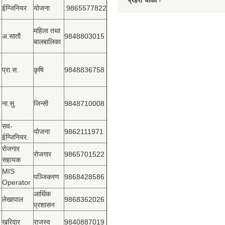
प्रहरी चौकी ः
ईन्जिनियर
योजना
.9865577822
महिला तथा
अ.सातौ
9848803015
बालबालिका
प्रा.स.
कृषि
9848836758
ना.सु.
जिन्सी
9848710008
सव-
योजना
9862111971
ईन्जिनियर.
रोजगार
रोजगार
9865701522
सहायक
MIS
पञ्‍जिकरण
9868428586
Operator
आर्थिक
लेखापाल
9868362026
प्रशासन
खरिदार
राजस्‍व
9840887019