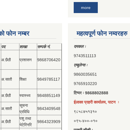
more
को फोन नम्बर
महत्वपूर्ण फोन नम्वरहरु
दमकल ः
पद
शाखा
सम्‍पर्क नं.
9743511113
अ.छैठौ
प्रशासन
9868706420
एम्बुलेन्स ः
9860035651
अ.सातौ
शिक्षा
9849785117
9765910220
टिप्पर ः 9868802888
अ.छैठौ
स्वास्थ्य
9848851149
ईलाका प्रहरी कार्यालय, पाटन ः
सूचना
अ.सातौ
9843409548
९८५८७५१३१०
प्रविधि
पशु तथा
०९५-४००-०१०
अ.छैठौ
9864323909
भेटेरिनरि