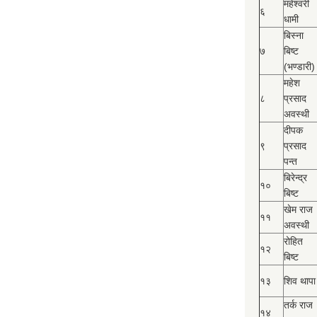
महेश्‍वरी
६
धामी
बिस्‍ना
७
बिष्‍ट
(भण्डारी)
महेश
८
प्रसाद
अवस्थी
दीपक
९
प्रसाद
पन्त
बिरेन्द्र
१०
बिष्‍ट
खेम राज
११
अवस्थी
रोहित
१२
बिष्‍ट
१३
शिव थापा
तर्क राज
१४