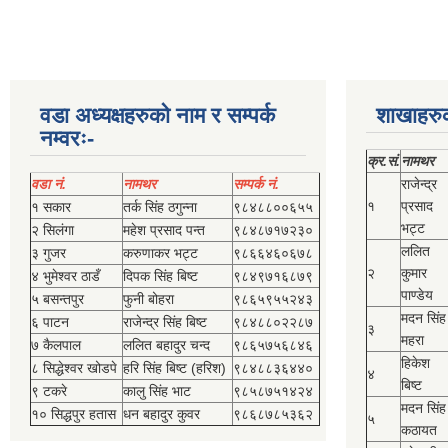
वडा अध्यक्षहरुको नाम र सम्पर्क
शाखाहरु
नम्वरः-
क्र.सं.
नामथर
वडा नं.
नामथर
सम्पर्क नं.
राजेन्द्र
१
प्रसाद
१ सकार
तर्क सिंह ठगुन्‍ना
९८४८८००६५५
भट्ट
२ सिलंगा
महेश प्रसाद पन्त
९८४८७१७२३०
ललित
३ गुजर
करुणाकर भट्ट
९८६६४६०६७८
२
कुमार
४ भुमेश्‍वर ठाडँ
दिपक सिंह बिष्‍ट
९८४९७१६८७९
पाण्डेय
५ बसन्तपुर
फुनी बोहरा
९८६५९५५२४३
मदन सिंह
६ पाटन
राजेन्द्र सिंह बिष्‍ट
९८४८८०२२८७
३
महरा
७ कैलपाल
ललित बहादुर चन्द
९८६५७५६८४६
हिकेश
८ सिद्धेश्‍वर खोडपे
हरि सिंह बिष्‍ट (हरिश)
९८४८८३६४४०
४
बिष्‍ट
९ टकरे
कालु सिंह भाट
९८५८७५१४२४
मदन सिंह
१० सिद्धपुर हतास
धन बहादुर कुवर
९८६८७८५३६२
५
कठायत