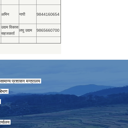
अमिन
नापी
9844160654
उद्यम विकास
लघु उद्यम
9865660700
सहजकर्ता
सामान्य प्रशासन मन्त्रालय
 बिभाग
ग
ार्यालय