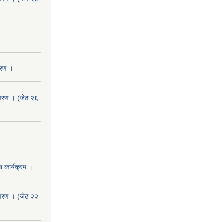
वरण ।
वरण । (जेठ २६
 कार्यक्रम ।
वरण । (जेठ २२