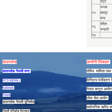
भट्ट
जनक
१५
बहादुर
चन्द
रमिता
१६
भण्डारी
१७
डाउनलाेड
उपयाेगी लिंकहरु
संघिय मामिला तथा 
डाउनलाेड नेपाली फन्ट
केन्द्रिय पंजीकरण
PCS NEPALI
Kalimati
नेपाल कानुन आयाे
Preeti
लाेक सेवा आयाेग
डाउनलाेड नेपाली युनिकाेड
सार्वजनिक खरिद क
नेपाली युनिकाेड राेमनाइज