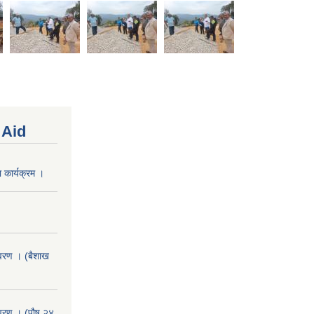
 Aid
 कार्यक्रम ।
वरण । (बैशाख
वरण । (पौष २४