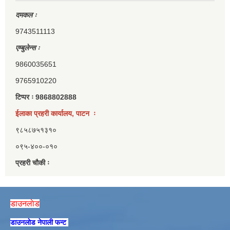
दमकल ः
9743511113
एम्बुलेन्स ः
9860035651
9765910220
टिप्पर ः 9868802888
ईलाका प्रहरी कार्यालय, पाटन ः
९८५८७५१३१०
०९५-४००-०१०
प्रहरी चौकी ः
डाउनलाेड
डाउनलाेड नेपाली फन्ट