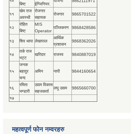
१०
योजना
9862111971
बिष्‍ट
ईन्जिनियर.
खेम राज
रोजगार
११
रोजगार
9865701522
अवस्थी
सहायक
रोहित
MIS
१२
पञ्‍जिकरण
9868428586
बिष्‍ट
Operator
आर्थिक
१३
शिव थापा
लेखापाल
9868362026
प्रशासन
तर्क राज
१४
खरिदार
राजस्‍व
9840887019
भट्ट
जनक
१५
बहादुर
अमिन
नापी
9844160654
चन्द
रमिता
उद्यम विकास
१६
लघु उद्यम
9865660700
भण्डारी
सहजकर्ता
१७
महत्वपूर्ण फोन नम्वरहरु