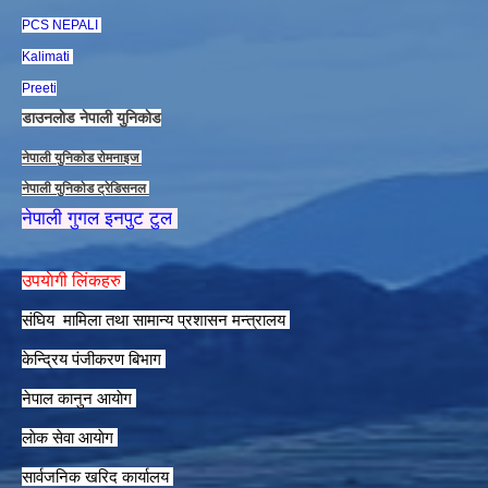
PCS NEPALI
Kalimati
Preeti
डाउनलाेड नेपाली युनिकाेड
नेपाली युनिकाेड राेमनाइज
नेपाली युनिकाेड ट्रेडिसनल
नेपाली गुगल इनपुट टुल
उपयाेगी लिंकहरु
संघिय मामिला तथा सामान्य प्रशासन मन्त्रालय
केन्द्रिय पंजीकरण बिभाग
नेपाल कानुन आयाेग
लाेक सेवा आयाेग
सार्वजनिक खरिद कार्यालय