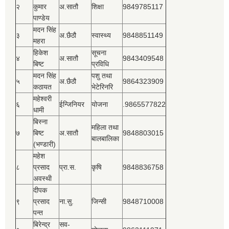
२
कुमार
अ.सातौ
शिक्षा
9849785117
पाण्डेय
मदन सिंह
३
अ.छैठौ
स्वास्थ्य
9848851149
महरा
हिकेश
सूचना
४
अ.सातौ
9843409548
बिष्‍ट
प्रविधि
मदन सिंह
पशु तथा
५
अ.छैठौ
9864323909
कठायत
भेटेरिनरि
महेश्‍वरी
६
ईन्जिनियर
योजना
.9865577822
धामी
बिस्‍ना
महिला तथा
७
बिष्‍ट
अ.सातौ
9848803015
बालबालिका
(भण्डारी)
महेश
८
प्रसाद
प्रा.स.
कृषि
9848836758
अवस्थी
दीपक
९
प्रसाद
ना.सु.
जिन्सी
9848710008
पन्त
बिरेन्द्र
सव-