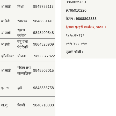
9860035651
अ.सातौ
शिक्षा
9849785117
9765910220
टिप्पर ः 9868802888
अ.छैठौ
स्वास्थ्य
9848851149
ईलाका प्रहरी कार्यालय, पाटन ः
सूचना
अ.सातौ
9843409548
९८५८७५१३१०
प्रविधि
पशु तथा
०९५-४००-०१०
अ.छैठौ
9864323909
भेटेरिनरि
प्रहरी चौकी ः
ईन्जिनियर
योजना
.9865577822
महिला तथा
अ.सातौ
9848803015
बालबालिका
प्रा.स.
कृषि
9848836758
ना.सु.
जिन्सी
9848710008