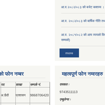
आ.व.२०८२/०८३ को बजेट बक्तव्य ।
आ.व. २०८२/०८३ को बार्षिक नीति तथा
आ.व. २०८१/०८२ को आय व्ययको वि
सम्मको)
more
को फोन नम्बर
महत्वपूर्ण फोन नम्वरहरु
दमकल ः
पद
शाखा
सम्‍पर्क नं.
9743511113
अ.छैठौ
प्रशासन
9868706420
एम्बुलेन्स ः