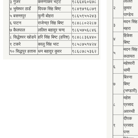
ललित
३ गुजर
करुणाकर भट्ट
९८६६४६०६७८
२
कुमार
४ भुमेश्‍वर ठाडँ
दिपक सिंह बिष्‍ट
९८४९७१६८७९
पाण्डेय
५ बसन्तपुर
फुनी बोहरा
९८६५९५५२४३
मदन सिंह
६ पाटन
राजेन्द्र सिंह बिष्‍ट
९८४८८०२२८७
३
महरा
७ कैलपाल
ललित बहादुर चन्द
९८६५७५६८४६
हिकेश
८ सिद्धेश्‍वर खोडपे
हरि सिंह बिष्‍ट (हरिश)
९८४८८३६४४०
४
बिष्‍ट
९ टकरे
कालु सिंह भाट
९८५८७५१४२४
मदन सिंह
१० सिद्धपुर हतास
धन बहादुर कुवर
९८६८७८५३६२
५
कठायत
महेश्‍वरी
६
धामी
बिस्‍ना
७
बिष्‍ट
(भण्डारी)
महेश
८
प्रसाद
अवस्थी
दीपक
९
प्रसाद
पन्त