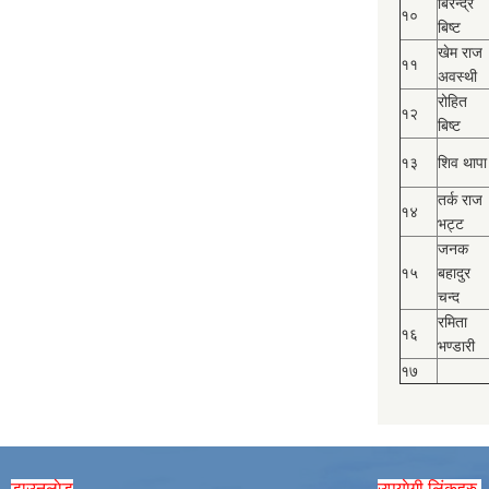
बिरेन्द्र
१०
बिष्‍ट
खेम राज
११
अवस्थी
रोहित
१२
बिष्‍ट
१३
शिव थापा
तर्क राज
१४
भट्ट
जनक
१५
बहादुर
चन्द
रमिता
१६
भण्डारी
१७
डाउनलाेड
उपयाेगी लिंकहरु