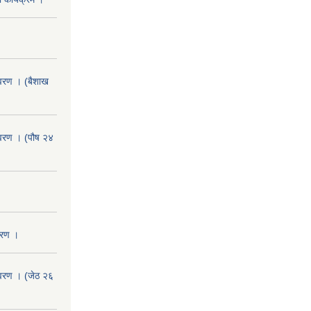
वरण । (बैशाख
वरण । (पौष २४
वरण ।
वरण । (जेठ २६