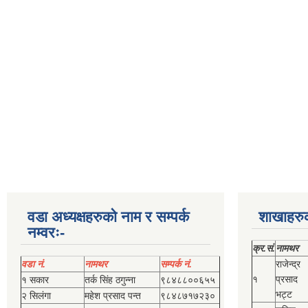
वडा अध्यक्षहरुको नाम र सम्पर्क
शाखाहरु
नम्वरः-
क्र.सं.
नामथर
वडा नं.
नामथर
सम्पर्क नं.
राजेन्द्र
१
प्रसाद
१ सकार
तर्क सिंह ठगुन्‍ना
९८४८८००६५५
भट्ट
२ सिलंगा
महेश प्रसाद पन्त
९८४८७१७२३०