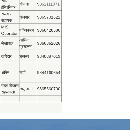
सव-
योजना
9862111971
ईन्जिनियर.
रोजगार
रोजगार
9865701522
सहायक
MIS
पञ्‍जिकरण
9868428586
Operator
आर्थिक
लेखापाल
9868362026
प्रशासन
खरिदार
राजस्‍व
9840887019
अमिन
नापी
9844160654
उद्यम विकास
लघु उद्यम
9865660700
सहजकर्ता