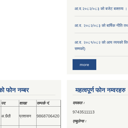
आ.व.२०८२/०८३ को बजेट बक्तव्य ।
आ.व. २०८२/०८३ को बार्षिक नीति तथा
आ.व. २०८१/०८२ को आय व्ययको वि
सम्मको)
more
को फोन नम्बर
महत्वपूर्ण फोन नम्वरहरु
दमकल ः
पद
शाखा
सम्‍पर्क नं.
9743511113
अ.छैठौ
प्रशासन
9868706420
एम्बुलेन्स ः