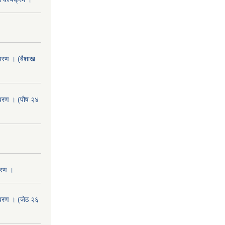
वरण । (बैशाख
वरण । (पौष २४
वरण ।
वरण । (जेठ २६