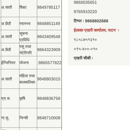
9860035651
अ.सातौ
शिक्षा
9849785117
9765910220
टिप्पर ः 9868802888
अ.छैठौ
स्वास्थ्य
9848851149
ईलाका प्रहरी कार्यालय, पाटन ः
सूचना
अ.सातौ
9843409548
९८५८७५१३१०
प्रविधि
पशु तथा
०९५-४००-०१०
अ.छैठौ
9864323909
भेटेरिनरि
प्रहरी चौकी ः
ईन्जिनियर
योजना
.9865577822
महिला तथा
अ.सातौ
9848803015
बालबालिका
प्रा.स.
कृषि
9848836758
ना.सु.
जिन्सी
9848710008