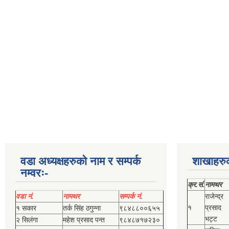
वडा अध्यक्षहरुको नाम र सम्पर्क
शाखाहरु
नम्वरः-
क्र.सं.
नामथर
वडा नं.
नामथर
सम्पर्क नं.
राजेन्द्र
१
प्रसाद
१ सकार
तर्क सिंह ठगुन्‍ना
९८४८८००६५५
भट्ट
२ सिलंगा
महेश प्रसाद पन्त
९८४८७१७२३०