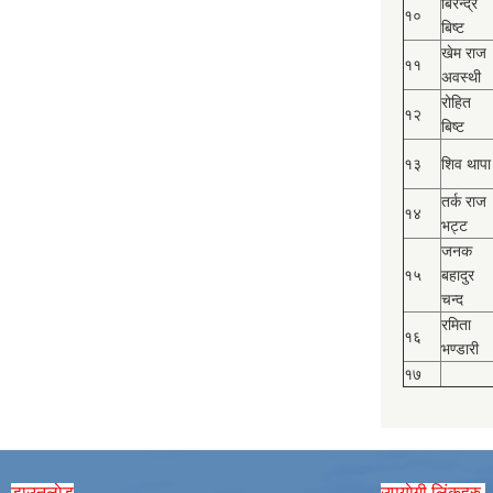
बिरेन्द्र
१०
बिष्‍ट
खेम राज
११
अवस्थी
रोहित
१२
बिष्‍ट
१३
शिव थापा
तर्क राज
१४
भट्ट
जनक
१५
बहादुर
चन्द
रमिता
१६
भण्डारी
१७
डाउनलाेड
उपयाेगी लिंकहरु