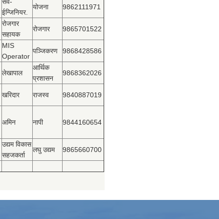
सव-
योजना
9862111971
ईन्जिनियर.
रोजगार
रोजगार
9865701522
सहायक
MIS
पञ्‍जिकरण
9868428586
Operator
आर्थिक
लेखापाल
9868362026
प्रशासन
खरिदार
राजस्‍व
9840887019
अमिन
नापी
9844160654
उद्यम विकास
लघु उद्यम
9865660700
सहजकर्ता