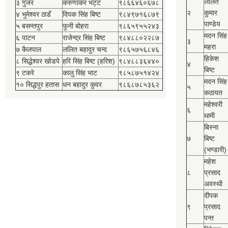
ललित
३ गुजर
करुणाकर भट्ट
९८६६४६०६७८
२
कुमार
४ भुमेश्‍वर ठाडँ
दिपक सिंह बिष्‍ट
९८४९७१६८७९
पाण्डेय
५ बसन्तपुर
फुनी बोहरा
९८६५९५५२४३
मदन सिंह
६ पाटन
राजेन्द्र सिंह बिष्‍ट
९८४८८०२२८७
३
महरा
७ कैलपाल
ललित बहादुर चन्द
९८६५७५६८४६
हिकेश
८ सिद्धेश्‍वर खोडपे
हरि सिंह बिष्‍ट (हरिश)
९८४८८३६४४०
४
बिष्‍ट
९ टकरे
कालु सिंह भाट
९८५८७५१४२४
मदन सिंह
१० सिद्धपुर हतास
धन बहादुर कुवर
९८६८७८५३६२
५
कठायत
महेश्‍वरी
६
धामी
बिस्‍ना
७
बिष्‍ट
(भण्डारी)
महेश
८
प्रसाद
अवस्थी
दीपक
९
प्रसाद
पन्त