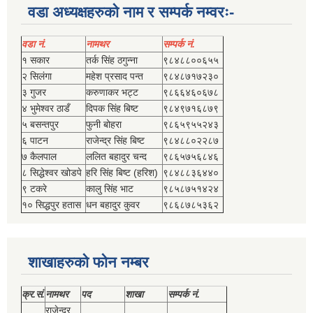
वडा अध्यक्षहरुको नाम र सम्पर्क नम्वरः-
वडा नं.
नामथर
सम्पर्क नं.
१ सकार
तर्क सिंह ठगुन्‍ना
९८४८८००६५५
२ सिलंगा
महेश प्रसाद पन्त
९८४८७१७२३०
३ गुजर
करुणाकर भट्ट
९८६६४६०६७८
४ भुमेश्‍वर ठाडँ
दिपक सिंह बिष्‍ट
९८४९७१६८७९
५ बसन्तपुर
फुनी बोहरा
९८६५९५५२४३
६ पाटन
राजेन्द्र सिंह बिष्‍ट
९८४८८०२२८७
७ कैलपाल
ललित बहादुर चन्द
९८६५७५६८४६
८ सिद्धेश्‍वर खोडपे
हरि सिंह बिष्‍ट (हरिश)
९८४८८३६४४०
९ टकरे
कालु सिंह भाट
९८५८७५१४२४
१० सिद्धपुर हतास
धन बहादुर कुवर
९८६८७८५३६२
शाखाहरुको फोन नम्बर
क्र.सं.
नामथर
पद
शाखा
सम्‍पर्क नं.
राजेन्द्र