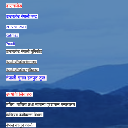
डाउनलाेड
डाउनलाेड नेपाली फन्ट
PCS NEPALI
Kalimati
Preeti
डाउनलाेड नेपाली युनिकाेड
नेपाली युनिकाेड राेमनाइज
नेपाली युनिकाेड ट्रेडिसनल
नेपाली गुगल इनपुट टुल
उपयाेगी लिंकहरु
संघिय मामिला तथा सामान्य प्रशासन मन्त्रालय
केन्द्रिय पंजीकरण बिभाग
नेपाल कानुन आयाेग