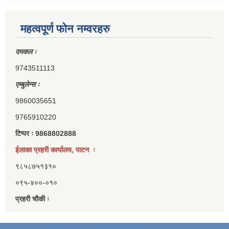
महत्वपूर्ण फोन नम्वरहरु
दमकल ः
9743511113
एम्बुलेन्स ः
9860035651
9765910220
टिप्पर ः 9868802888
ईलाका प्रहरी कार्यालय, पाटन ः
९८५८७५१३१०
०९५-४००-०१०
प्रहरी चौकी ः