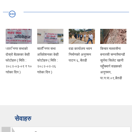
सातौँ नगर सभाको
सातौँ नगर सभा
वडा कार्यालय भवन
किचार मल्लासैना
दोस्रो बैठकका केही
अधिवेशनका केही
निर्माणको अनुगमन
बनारसी चन्‍नारैमान्डौ
फोटोहरु ( मिति :
फोटोहरु ( मिति :
पाटन ६, बैतडी
सूर्नया सिलेट खानी
२०८२-०३-०९ र १०
२०८२-०२-२६
पहुँचमार्ग सडकको
गतेका दिन )
गतेका दिन )
अनुगमन,
पा.न.पा.०९,बैतडी
सेवाहरु