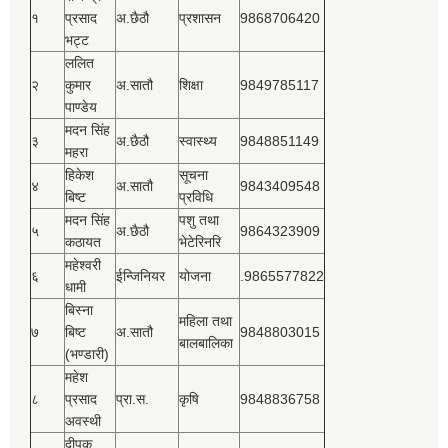
१
प्रसाद
अ.छैठौ
प्रशासन
9868706420
भट्ट
ललित
२
कुमार
अ.सातौ
शिक्षा
9849785117
पाण्डेय
मदन सिंह
३
अ.छैठौ
स्वास्थ्य
9848851149
महरा
हिकेश
सूचना
४
अ.सातौ
9843409548
बिष्‍ट
प्रविधि
मदन सिंह
पशु तथा
५
अ.छैठौ
9864323909
कठायत
भेटेरिनरि
महेश्‍वरी
६
ईन्जिनियर
योजना
.9865577822
धामी
बिस्‍ना
महिला तथा
७
बिष्‍ट
अ.सातौ
9848803015
बालबालिका
(भण्डारी)
महेश
८
प्रसाद
प्रा.स.
कृषि
9848836758
अवस्थी
दीपक