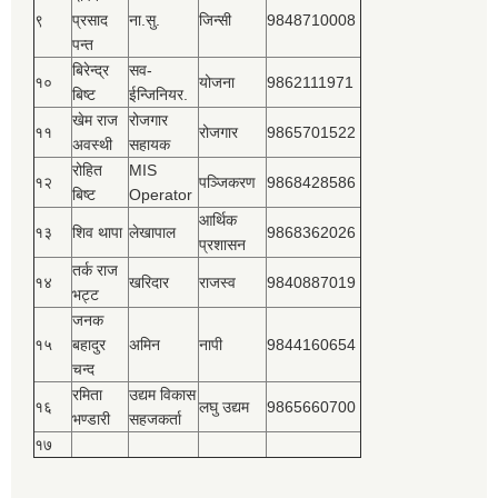
९
प्रसाद
ना.सु.
जिन्सी
9848710008
पन्त
बिरेन्द्र
सव-
१०
योजना
9862111971
बिष्‍ट
ईन्जिनियर.
खेम राज
रोजगार
११
रोजगार
9865701522
अवस्थी
सहायक
रोहित
MIS
१२
पञ्‍जिकरण
9868428586
बिष्‍ट
Operator
आर्थिक
१३
शिव थापा
लेखापाल
9868362026
प्रशासन
तर्क राज
१४
खरिदार
राजस्‍व
9840887019
भट्ट
जनक
१५
बहादुर
अमिन
नापी
9844160654
चन्द
रमिता
उद्यम विकास
१६
लघु उद्यम
9865660700
भण्डारी
सहजकर्ता
१७