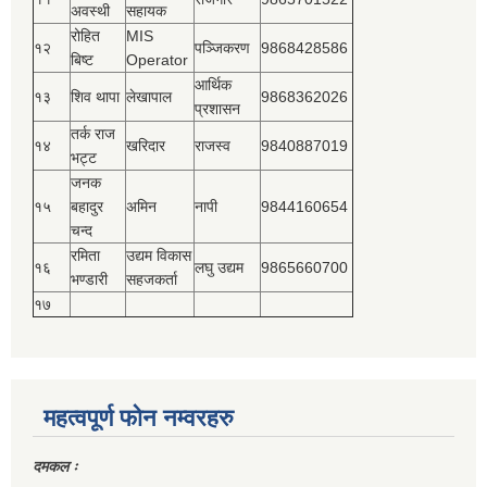
अवस्थी
सहायक
रोहित
MIS
१२
पञ्‍जिकरण
9868428586
बिष्‍ट
Operator
आर्थिक
१३
शिव थापा
लेखापाल
9868362026
प्रशासन
तर्क राज
१४
खरिदार
राजस्‍व
9840887019
भट्ट
जनक
१५
बहादुर
अमिन
नापी
9844160654
चन्द
रमिता
उद्यम विकास
१६
लघु उद्यम
9865660700
भण्डारी
सहजकर्ता
१७
महत्वपूर्ण फोन नम्वरहरु
दमकल ः