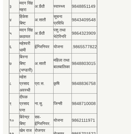
मदन सिंह
३
अ.छैठौ
स्वास्थ्य
9848851149
महरा
हिकेश
सूचना
४
अ.सातौ
9843409548
बिष्‍ट
प्रविधि
मदन सिंह
पशु तथा
५
अ.छैठौ
9864323909
कठायत
भेटेरिनरि
महेश्‍वरी
६
ईन्जिनियर
योजना
.9865577822
धामी
बिस्‍ना
महिला तथा
७
बिष्‍ट
अ.सातौ
9848803015
बालबालिका
(भण्डारी)
महेश
८
प्रसाद
प्रा.स.
कृषि
9848836758
अवस्थी
दीपक
९
प्रसाद
ना.सु.
जिन्सी
9848710008
पन्त
बिरेन्द्र
सव-
१०
योजना
9862111971
बिष्‍ट
ईन्जिनियर.
खेम राज
रोजगार
११
रोजगार
9865701522