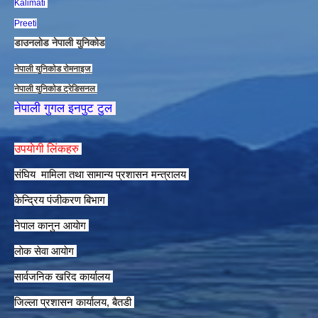
Kalimati
Preeti
डाउनलाेड नेपाली युनिकाेड
नेपाली युनिकाेड राेमनाइज
नेपाली युनिकाेड ट्रेडिसनल
नेपाली गुगल इनपुट टुल
उपयाेगी लिंकहरु
संघिय मामिला तथा सामान्य प्रशासन मन्त्रालय
केन्द्रिय पंजीकरण बिभाग
नेपाल कानुन आयाेग
लाेक सेवा आयाेग
सार्वजनिक खरिद कार्यालय
जिल्ला प्रशासन कार्यालय, बैतडी