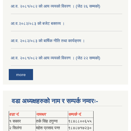
आ.व. २०८१/०८२ को आय व्ययको विवरण । (जेठ २६ सम्मको)
आ.व.२०८२/०८३ को बजेट बक्तव्य ।
आ.व. २०८२/०८३ को बार्षिक नीति तथा कार्यक्रम ।
आ.व. २०८१/०८२ को आय व्ययको विवरण । (जेठ २२ सम्मको)
more
वडा अध्यक्षहरुको नाम र सम्पर्क नम्वरः-
वडा नं.
नामथर
सम्पर्क नं.
१ सकार
तर्क सिंह ठगुन्‍ना
९८४८८००६५५
२ सिलंगा
महेश प्रसाद पन्त
९८४८७१७२३०