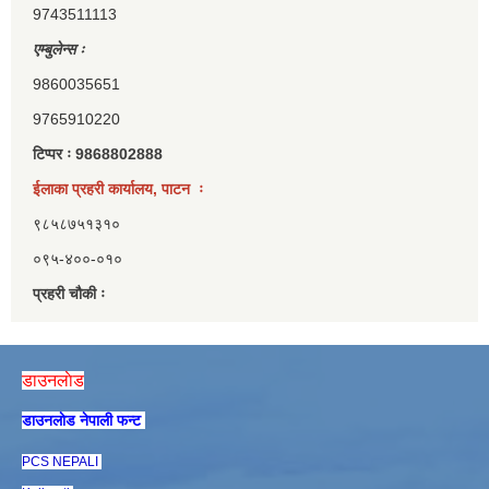
9743511113
एम्बुलेन्स ः
9860035651
9765910220
टिप्पर ः 9868802888
ईलाका प्रहरी कार्यालय, पाटन ः
९८५८७५१३१०
०९५-४००-०१०
प्रहरी चौकी ः
डाउनलाेड
डाउनलाेड नेपाली फन्ट
PCS NEPALI