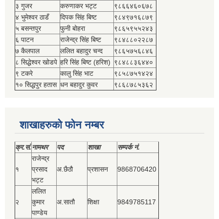
३ गुजर
करुणाकर भट्ट
९८६६४६०६७८
४ भुमेश्‍वर ठाडँ
दिपक सिंह बिष्‍ट
९८४९७१६८७९
५ बसन्तपुर
फुनी बोहरा
९८६५९५५२४३
६ पाटन
राजेन्द्र सिंह बिष्‍ट
९८४८८०२२८७
७ कैलपाल
ललित बहादुर चन्द
९८६५७५६८४६
८ सिद्धेश्‍वर खोडपे
हरि सिंह बिष्‍ट (हरिश)
९८४८८३६४४०
९ टकरे
कालु सिंह भाट
९८५८७५१४२४
१० सिद्धपुर हतास
धन बहादुर कुवर
९८६८७८५३६२
शाखाहरुको फोन नम्बर
क्र.सं.
नामथर
पद
शाखा
सम्‍पर्क नं.
राजेन्द्र
१
प्रसाद
अ.छैठौ
प्रशासन
9868706420
भट्ट
ललित
२
कुमार
अ.सातौ
शिक्षा
9849785117
पाण्डेय