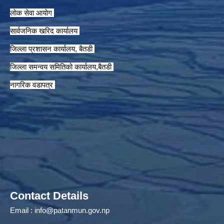
लाेक सेवा आयाेग
सार्वजनिक खरिद कार्यालय
जिल्ला प्रशासन कार्यालय, बैतडी
जिल्ला समन्वय समितिको कार्यालय,बैतडी
नागरिक वडापत्र
Contact Details
Email :
info@patanmun.gov.np