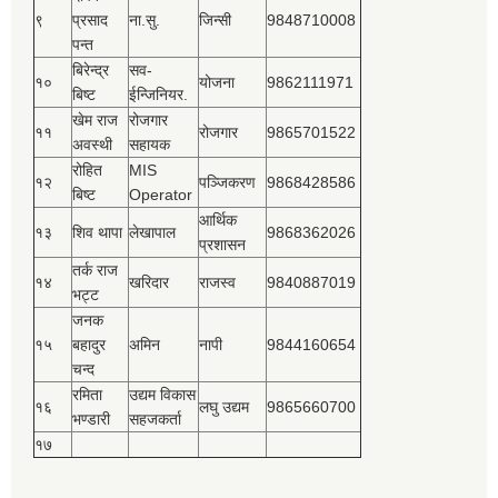
९
प्रसाद
ना.सु.
जिन्सी
9848710008
पन्त
बिरेन्द्र
सव-
१०
योजना
9862111971
बिष्‍ट
ईन्जिनियर.
खेम राज
रोजगार
११
रोजगार
9865701522
अवस्थी
सहायक
रोहित
MIS
१२
पञ्‍जिकरण
9868428586
बिष्‍ट
Operator
आर्थिक
१३
शिव थापा
लेखापाल
9868362026
प्रशासन
तर्क राज
१४
खरिदार
राजस्‍व
9840887019
भट्ट
जनक
१५
बहादुर
अमिन
नापी
9844160654
चन्द
रमिता
उद्यम विकास
१६
लघु उद्यम
9865660700
भण्डारी
सहजकर्ता
१७