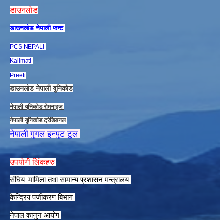
डाउनलाेड
डाउनलाेड नेपाली फन्ट
PCS NEPALI
Kalimati
Preeti
डाउनलाेड नेपाली युनिकाेड
नेपाली युनिकाेड राेमनाइज
नेपाली युनिकाेड ट्रेडिसनल
नेपाली गुगल इनपुट टुल
उपयाेगी लिंकहरु
संघिय मामिला तथा सामान्य प्रशासन मन्त्रालय
केन्द्रिय पंजीकरण बिभाग
नेपाल कानुन आयाेग