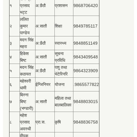
१
प्रसाद
अ.छैठौ
प्रशासन
9868706420
भट्ट
ललित
२
कुमार
अ.सातौ
शिक्षा
9849785117
पाण्डेय
मदन सिंह
३
अ.छैठौ
स्वास्थ्य
9848851149
महरा
हिकेश
सूचना
४
अ.सातौ
9843409548
बिष्‍ट
प्रविधि
मदन सिंह
पशु तथा
५
अ.छैठौ
9864323909
कठायत
भेटेरिनरि
महेश्‍वरी
६
ईन्जिनियर
योजना
.9865577822
धामी
बिस्‍ना
महिला तथा
७
बिष्‍ट
अ.सातौ
9848803015
बालबालिका
(भण्डारी)
महेश
८
प्रसाद
प्रा.स.
कृषि
9848836758
अवस्थी
दीपक