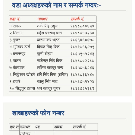
वडा अध्यक्षहरुको नाम र सम्पर्क नम्वरः-
वडा नं.
नामथर
सम्पर्क नं.
१ सकार
तर्क सिंह ठगुन्‍ना
९८४८८००६५५
२ सिलंगा
महेश प्रसाद पन्त
९८४८७१७२३०
३ गुजर
करुणाकर भट्ट
९८६६४६०६७८
४ भुमेश्‍वर ठाडँ
दिपक सिंह बिष्‍ट
९८४९७१६८७९
५ बसन्तपुर
फुनी बोहरा
९८६५९५५२४३
६ पाटन
राजेन्द्र सिंह बिष्‍ट
९८४८८०२२८७
७ कैलपाल
ललित बहादुर चन्द
९८६५७५६८४६
८ सिद्धेश्‍वर खोडपे
हरि सिंह बिष्‍ट (हरिश)
९८४८८३६४४०
९ टकरे
कालु सिंह भाट
९८५८७५१४२४
१० सिद्धपुर हतास
धन बहादुर कुवर
९८६८७८५३६२
शाखाहरुको फोन नम्बर
क्र.सं.
नामथर
पद
शाखा
सम्‍पर्क नं.
राजेन्द्र