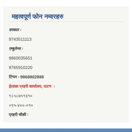
महत्वपूर्ण फोन नम्वरहरु
दमकल ः
9743511113
एम्बुलेन्स ः
9860035651
9765910220
टिप्पर ः 9868802888
ईलाका प्रहरी कार्यालय, पाटन ः
९८५८७५१३१०
०९५-४००-०१०
प्रहरी चौकी ः