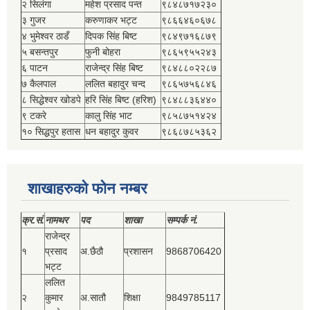
२ सिलंगा
महेश प्रसाद पन्त
९८४८७१७२३०
३ गुजर
करुणाकर भट्ट
९८६६४६०६७८
४ भुमेश्‍वर ठाडँ
दिपक सिंह बिष्‍ट
९८४९७१६८७९
५ बसन्तपुर
फुनी बोहरा
९८६५९५५२४३
६ पाटन
राजेन्द्र सिंह बिष्‍ट
९८४८८०२२८७
७ कैलपाल
ललित बहादुर चन्द
९८६५७५६८४६
८ सिद्धेश्‍वर खोडपे
हरि सिंह बिष्‍ट (हरिश)
९८४८८३६४४०
९ टकरे
कालु सिंह भाट
९८५८७५१४२४
१० सिद्धपुर हतास
धन बहादुर कुवर
९८६८७८५३६२
शाखाहरुको फोन नम्बर
क्र.सं.
नामथर
पद
शाखा
सम्‍पर्क नं.
राजेन्द्र
१
प्रसाद
अ.छैठौ
प्रशासन
9868706420
भट्ट
ललित
२
कुमार
अ.सातौ
शिक्षा
9849785117