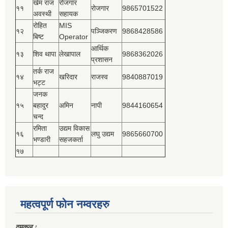
खेम राज
रोजगार
११
रोजगार
9865701522
अवस्थी
सहायक
रोहित
MIS
१२
पञ्‍जिकरण
9868428586
बिष्‍ट
Operator
आर्थिक
१३
शिव थापा
लेखापाल
9868362026
प्रशासन
तर्क राज
१४
खरिदार
राजस्‍व
9840887019
भट्ट
जनक
१५
बहादुर
अमिन
नापी
9844160654
चन्द
रमिता
उद्यम विकास
१६
लघु उद्यम
9865660700
भण्डारी
सहजकर्ता
१७
महत्वपूर्ण फोन नम्वरहरु
दमकल ः