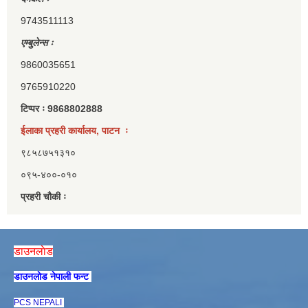
9743511113
एम्बुलेन्स ः
9860035651
9765910220
टिप्पर ः 9868802888
ईलाका प्रहरी कार्यालय, पाटन ः
९८५८७५१३१०
०९५-४००-०१०
प्रहरी चौकी ः
डाउनलाेड
डाउनलाेड नेपाली फन्ट
PCS NEPALI