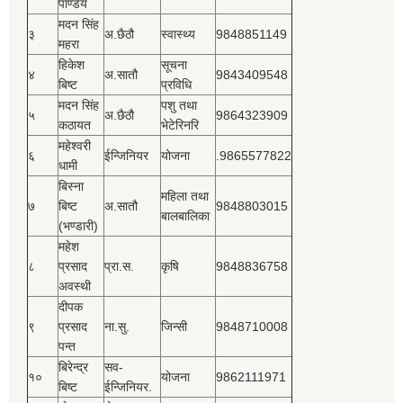
पाण्डेय
मदन सिंह
३
अ.छैठौ
स्वास्थ्य
9848851149
महरा
हिकेश
सूचना
४
अ.सातौ
9843409548
बिष्‍ट
प्रविधि
मदन सिंह
पशु तथा
५
अ.छैठौ
9864323909
कठायत
भेटेरिनरि
महेश्‍वरी
६
ईन्जिनियर
योजना
.9865577822
धामी
बिस्‍ना
महिला तथा
७
बिष्‍ट
अ.सातौ
9848803015
बालबालिका
(भण्डारी)
महेश
८
प्रसाद
प्रा.स.
कृषि
9848836758
अवस्थी
दीपक
९
प्रसाद
ना.सु.
जिन्सी
9848710008
पन्त
बिरेन्द्र
सव-
१०
योजना
9862111971
बिष्‍ट
ईन्जिनियर.