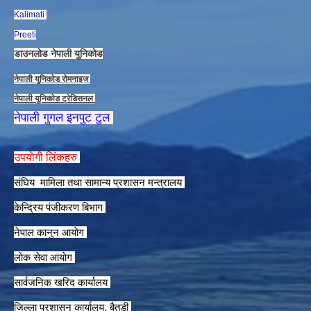
Kalimati
Preeti
डाउनलाेड नेपाली युनिकाेड
नेपाली युनिकाेड राेमनाइज
नेपाली युनिकाेड ट्रेडिसनल
नेपाली गुगल इनपुट टुल
उपयाेगी लिंकहरु
संघिय मामिला तथा सामान्य प्रशासन मन्त्रालय
केन्द्रिय पंजीकरण बिभाग
नेपाल कानुन आयाेग
लाेक सेवा आयाेग
सार्वजनिक खरिद कार्यालय
जिल्ला प्रशासन कार्यालय, बैतडी