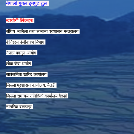
नेपाली गुगल इनपुट टुल
उपयाेगी लिंकहरु
संघिय मामिला तथा सामान्य प्रशासन मन्त्रालय
केन्द्रिय पंजीकरण बिभाग
नेपाल कानुन आयाेग
लाेक सेवा आयाेग
सार्वजनिक खरिद कार्यालय
जिल्ला प्रशासन कार्यालय, बैतडी
जिल्ला समन्वय समितिको कार्यालय,बैतडी
नागरिक वडापत्र