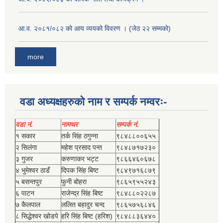
आ.व. २०८१/०८२ को आय व्ययको विवरण । (जेठ २२ सम्मको)
more
वडा अध्यक्षहरुको नाम र सम्पर्क नम्वरः-
वडा नं.
नामथर
सम्पर्क नं.
१ सकार
तर्क सिंह ठगुन्‍ना
९८४८८००६५५
२ सिलंगा
महेश प्रसाद पन्त
९८४८७१७२३०
३ गुजर
करुणाकर भट्ट
९८६६४६०६७८
४ भुमेश्‍वर ठाडँ
दिपक सिंह बिष्‍ट
९८४९७१६८७९
५ बसन्तपुर
फुनी बोहरा
९८६५९५५२४३
६ पाटन
राजेन्द्र सिंह बिष्‍ट
९८४८८०२२८७
७ कैलपाल
ललित बहादुर चन्द
९८६५७५६८४६
८ सिद्धेश्‍वर खोडपे
हरि सिंह बिष्‍ट (हरिश)
९८४८८३६४४०