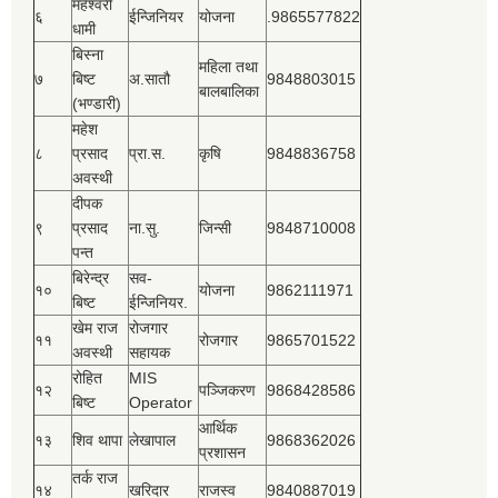
महेश्‍वरी
६
ईन्जिनियर
योजना
.9865577822
धामी
बिस्‍ना
महिला तथा
७
बिष्‍ट
अ.सातौ
9848803015
बालबालिका
(भण्डारी)
महेश
८
प्रसाद
प्रा.स.
कृषि
9848836758
अवस्थी
दीपक
९
प्रसाद
ना.सु.
जिन्सी
9848710008
पन्त
बिरेन्द्र
सव-
१०
योजना
9862111971
बिष्‍ट
ईन्जिनियर.
खेम राज
रोजगार
११
रोजगार
9865701522
अवस्थी
सहायक
रोहित
MIS
१२
पञ्‍जिकरण
9868428586
बिष्‍ट
Operator
आर्थिक
१३
शिव थापा
लेखापाल
9868362026
प्रशासन
तर्क राज
१४
खरिदार
राजस्‍व
9840887019