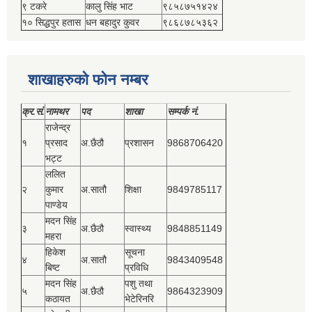
९ टकरे
कालु सिंह भाट
९८५८७५१४२४
१० सिद्धपुर हतास
धन बहादुर कुवर
९८६८७८५३६२
शाखाहरुको फोन नम्बर
क्र.सं.
नामथर
पद
शाखा
सम्‍पर्क नं.
राजेन्द्र
१
प्रसाद
अ.छैठौ
प्रशासन
9868706420
भट्ट
ललित
२
कुमार
अ.सातौ
शिक्षा
9849785117
पाण्डेय
मदन सिंह
३
अ.छैठौ
स्वास्थ्य
9848851149
महरा
हिकेश
सूचना
४
अ.सातौ
9843409548
बिष्‍ट
प्रविधि
मदन सिंह
पशु तथा
५
अ.छैठौ
9864323909
कठायत
भेटेरिनरि