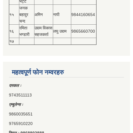
भट्ट
जनक
१५
बहादुर
अमिन
नापी
9844160654
चन्द
रमिता
उद्यम विकास
१६
लघु उद्यम
9865660700
भण्डारी
सहजकर्ता
१७
महत्वपूर्ण फोन नम्वरहरु
दमकल ः
9743511113
एम्बुलेन्स ः
9860035651
9765910220
टिप्पर ः 9868802888