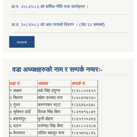
आ.व. २०८२/०८३ को बार्षिक नीति तथा कार्यक्रम ।
आ.व. २०८१/०८२ को आय व्ययको विवरण । (जेठ २२ सम्मको)
more
वडा अध्यक्षहरुको नाम र सम्पर्क नम्वरः-
वडा नं.
नामथर
सम्पर्क नं.
१ सकार
तर्क सिंह ठगुन्‍ना
९८४८८००६५५
२ सिलंगा
महेश प्रसाद पन्त
९८४८७१७२३०
३ गुजर
करुणाकर भट्ट
९८६६४६०६७८
४ भुमेश्‍वर ठाडँ
दिपक सिंह बिष्‍ट
९८४९७१६८७९
५ बसन्तपुर
फुनी बोहरा
९८६५९५५२४३
६ पाटन
राजेन्द्र सिंह बिष्‍ट
९८४८८०२२८७
७ कैलपाल
ललित बहादुर चन्द
९८६५७५६८४६