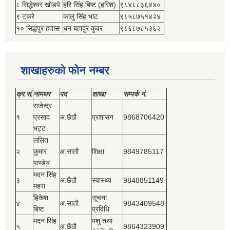
८ सिद्धेश्‍वर खोडपे
हरि सिंह बिष्‍ट (हरिश)
९८४८८३६४४०
९ टकरे
कालु सिंह भाट
९८५८७५१४२४
१० सिद्धपुर हतास
धन बहादुर कुवर
९८६८७८५३६२
शाखाहरुको फोन नम्बर
क्र.सं.
नामथर
पद
शाखा
सम्‍पर्क नं.
राजेन्द्र
१
प्रसाद
अ.छैठौ
प्रशासन
9868706420
भट्ट
ललित
२
कुमार
अ.सातौ
शिक्षा
9849785117
पाण्डेय
मदन सिंह
३
अ.छैठौ
स्वास्थ्य
9848851149
महरा
हिकेश
सूचना
४
अ.सातौ
9843409548
बिष्‍ट
प्रविधि
मदन सिंह
पशु तथा
५
अ.छैठौ
9864323909