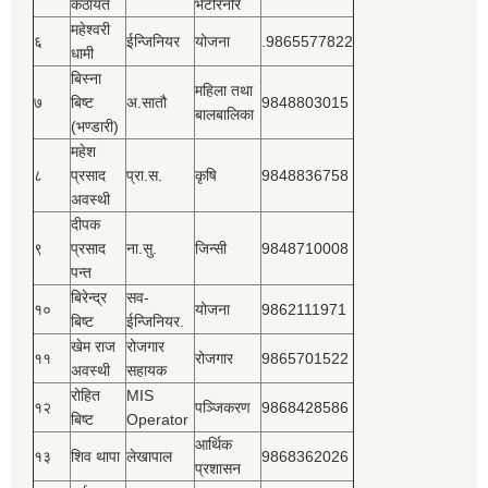
कठायत
भेटेरिनरि
महेश्‍वरी
६
ईन्जिनियर
योजना
.9865577822
धामी
बिस्‍ना
महिला तथा
७
बिष्‍ट
अ.सातौ
9848803015
बालबालिका
(भण्डारी)
महेश
८
प्रसाद
प्रा.स.
कृषि
9848836758
अवस्थी
दीपक
९
प्रसाद
ना.सु.
जिन्सी
9848710008
पन्त
बिरेन्द्र
सव-
१०
योजना
9862111971
बिष्‍ट
ईन्जिनियर.
खेम राज
रोजगार
११
रोजगार
9865701522
अवस्थी
सहायक
रोहित
MIS
१२
पञ्‍जिकरण
9868428586
बिष्‍ट
Operator
आर्थिक
१३
शिव थापा
लेखापाल
9868362026
प्रशासन