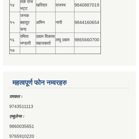
तर्क राज
१४
खरिदार
राजस्‍व
9840887019
भट्ट
जनक
१५
बहादुर
अमिन
नापी
9844160654
चन्द
रमिता
उद्यम विकास
१६
लघु उद्यम
9865660700
भण्डारी
सहजकर्ता
१७
महत्वपूर्ण फोन नम्वरहरु
दमकल ः
9743511113
एम्बुलेन्स ः
9860035651
9765910220