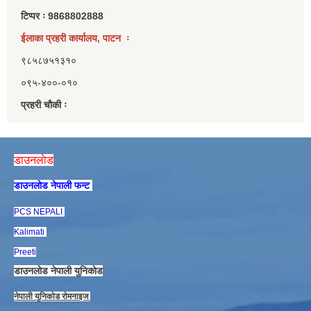
टिप्पर ः 9868802888
ईलाका प्रहरी कार्यालय, पाटन ः
९८५८७५१३१०
०९५-४००-०१०
प्रहरी चौकी ः
डाउनलाेड
डाउनलाेड नेपाली फन्ट
PCS NEPALI
Kalimati
Preeti
डाउनलाेड नेपाली युनिकाेड
नेपाली युनिकाेड राेमनाइज