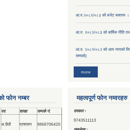
आ.व.२०८२/०८३ को बजेट बक्तव्य ।
आ.व. २०८२/०८३ को बार्षिक नीति तथा
आ.व. २०८१/०८२ को आय व्ययको वि
सम्मको)
more
को फोन नम्बर
महत्वपूर्ण फोन नम्वरहरु
दमकल ः
पद
शाखा
सम्‍पर्क नं.
9743511113
अ.छैठौ
प्रशासन
9868706420
एम्बुलेन्स ः