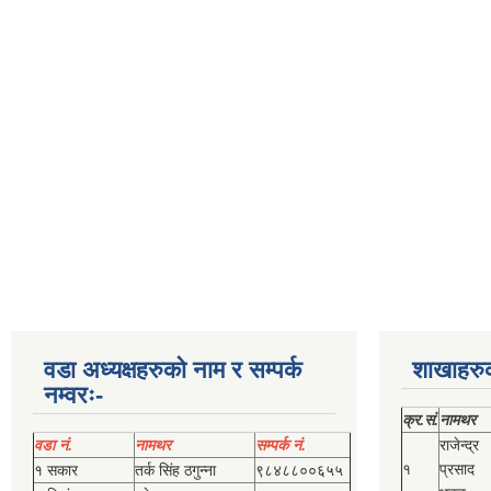
वडा अध्यक्षहरुको नाम र सम्पर्क
शाखाहरु
नम्वरः-
क्र.सं.
नामथर
वडा नं.
नामथर
सम्पर्क नं.
राजेन्द्र
१
प्रसाद
१ सकार
तर्क सिंह ठगुन्‍ना
९८४८८००६५५