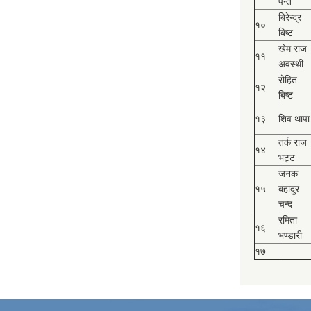
पन्त
बिरेन्द्र
१०
बिष्‍ट
खेम राज
११
अवस्थी
रोहित
१२
बिष्‍ट
१३
शिव थापा
तर्क राज
१४
भट्ट
जनक
१५
बहादुर
चन्द
रमिता
१६
भण्डारी
१७