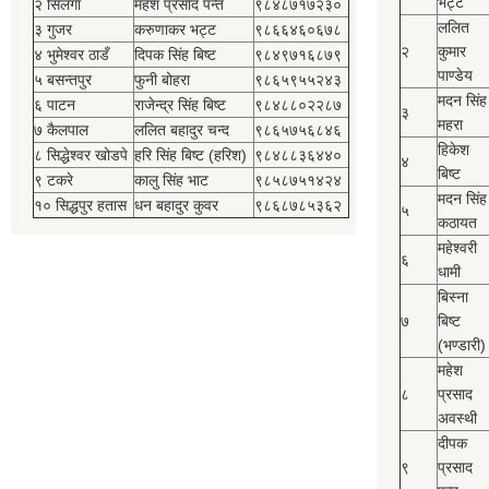
भट्ट
२ सिलंगा
महेश प्रसाद पन्त
९८४८७१७२३०
ललित
३ गुजर
करुणाकर भट्ट
९८६६४६०६७८
२
कुमार
४ भुमेश्‍वर ठाडँ
दिपक सिंह बिष्‍ट
९८४९७१६८७९
पाण्डेय
५ बसन्तपुर
फुनी बोहरा
९८६५९५५२४३
मदन सिंह
६ पाटन
राजेन्द्र सिंह बिष्‍ट
९८४८८०२२८७
३
महरा
७ कैलपाल
ललित बहादुर चन्द
९८६५७५६८४६
हिकेश
८ सिद्धेश्‍वर खोडपे
हरि सिंह बिष्‍ट (हरिश)
९८४८८३६४४०
४
बिष्‍ट
९ टकरे
कालु सिंह भाट
९८५८७५१४२४
मदन सिंह
१० सिद्धपुर हतास
धन बहादुर कुवर
९८६८७८५३६२
५
कठायत
महेश्‍वरी
६
धामी
बिस्‍ना
७
बिष्‍ट
(भण्डारी)
महेश
८
प्रसाद
अवस्थी
दीपक
९
प्रसाद