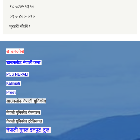
९८५८७५१३१०
०९५-४००-०१०
प्रहरी चौकी ः
डाउनलाेड
डाउनलाेड नेपाली फन्ट
PCS NEPALI
Kalimati
Preeti
डाउनलाेड नेपाली युनिकाेड
नेपाली युनिकाेड राेमनाइज
नेपाली युनिकाेड ट्रेडिसनल
नेपाली गुगल इनपुट टुल