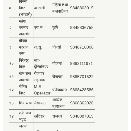
बिस्‍ना
महिला तथा
७
बिष्‍ट
अ.सातौ
9848803015
बालबालिका
(भण्डारी)
महेश
८
प्रसाद
प्रा.स.
कृषि
9848836758
अवस्थी
दीपक
९
प्रसाद
ना.सु.
जिन्सी
9848710008
पन्त
बिरेन्द्र
सव-
१०
योजना
9862111971
बिष्‍ट
ईन्जिनियर.
खेम राज
रोजगार
११
रोजगार
9865701522
अवस्थी
सहायक
रोहित
MIS
१२
पञ्‍जिकरण
9868428586
बिष्‍ट
Operator
आर्थिक
१३
शिव थापा
लेखापाल
9868362026
प्रशासन
तर्क राज
१४
खरिदार
राजस्‍व
9840887019
भट्ट
जनक