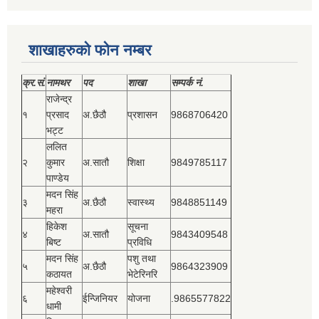
शाखाहरुको फोन नम्बर
क्र.सं.
नामथर
पद
शाखा
सम्‍पर्क नं.
राजेन्द्र
१
प्रसाद
अ.छैठौ
प्रशासन
9868706420
भट्ट
ललित
२
कुमार
अ.सातौ
शिक्षा
9849785117
पाण्डेय
मदन सिंह
३
अ.छैठौ
स्वास्थ्य
9848851149
महरा
हिकेश
सूचना
४
अ.सातौ
9843409548
बिष्‍ट
प्रविधि
मदन सिंह
पशु तथा
५
अ.छैठौ
9864323909
कठायत
भेटेरिनरि
महेश्‍वरी
६
ईन्जिनियर
योजना
.9865577822
धामी