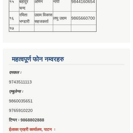
१५
बहादुर
अमिन
नापी
9844160654
चन्द
रमिता
उद्यम विकास
१६
लघु उद्यम
9865660700
भण्डारी
सहजकर्ता
१७
महत्वपूर्ण फोन नम्वरहरु
दमकल ः
9743511113
एम्बुलेन्स ः
9860035651
9765910220
टिप्पर ः 9868802888
ईलाका प्रहरी कार्यालय, पाटन ः