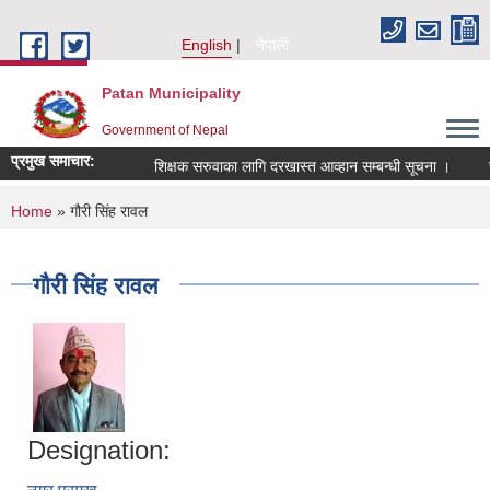
Skip to main content
English
नेपाली
Patan Municipality
Government of Nepal
प्रमुख समाचार:
शिक्षक सरुवाका लागि दरखास्त आव्हान सम्बन्धी सूचना ।
सरुव
You are here
Home
» गौरी सिंह रावल
गौरी सिंह रावल
Designation: