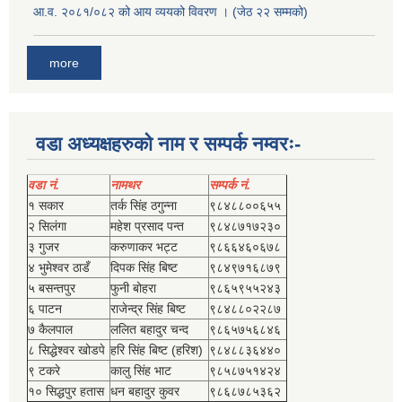
आ.व. २०८१/०८२ को आय व्ययको विवरण । (जेठ २२ सम्मको)
more
वडा अध्यक्षहरुको नाम र सम्पर्क नम्वरः-
वडा नं.
नामथर
सम्पर्क नं.
१ सकार
तर्क सिंह ठगुन्‍ना
९८४८८००६५५
२ सिलंगा
महेश प्रसाद पन्त
९८४८७१७२३०
३ गुजर
करुणाकर भट्ट
९८६६४६०६७८
४ भुमेश्‍वर ठाडँ
दिपक सिंह बिष्‍ट
९८४९७१६८७९
५ बसन्तपुर
फुनी बोहरा
९८६५९५५२४३
६ पाटन
राजेन्द्र सिंह बिष्‍ट
९८४८८०२२८७
७ कैलपाल
ललित बहादुर चन्द
९८६५७५६८४६
८ सिद्धेश्‍वर खोडपे
हरि सिंह बिष्‍ट (हरिश)
९८४८८३६४४०
९ टकरे
कालु सिंह भाट
९८५८७५१४२४
१० सिद्धपुर हतास
धन बहादुर कुवर
९८६८७८५३६२