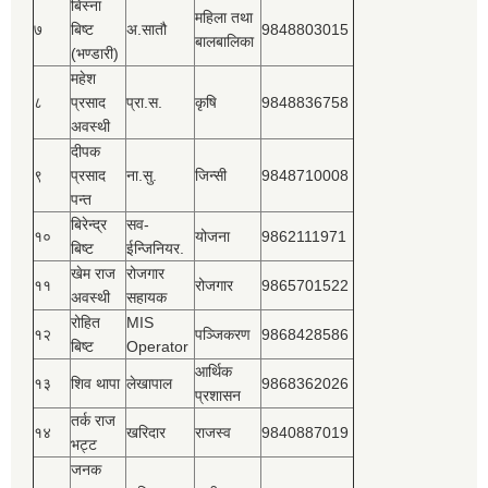
बिस्‍ना
महिला तथा
७
बिष्‍ट
अ.सातौ
9848803015
बालबालिका
(भण्डारी)
महेश
८
प्रसाद
प्रा.स.
कृषि
9848836758
अवस्थी
दीपक
९
प्रसाद
ना.सु.
जिन्सी
9848710008
पन्त
बिरेन्द्र
सव-
१०
योजना
9862111971
बिष्‍ट
ईन्जिनियर.
खेम राज
रोजगार
११
रोजगार
9865701522
अवस्थी
सहायक
रोहित
MIS
१२
पञ्‍जिकरण
9868428586
बिष्‍ट
Operator
आर्थिक
१३
शिव थापा
लेखापाल
9868362026
प्रशासन
तर्क राज
१४
खरिदार
राजस्‍व
9840887019
भट्ट
जनक