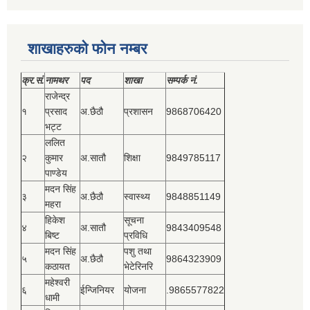
शाखाहरुको फोन नम्बर
क्र.सं.
नामथर
पद
शाखा
सम्‍पर्क नं.
राजेन्द्र
१
प्रसाद
अ.छैठौ
प्रशासन
9868706420
भट्ट
ललित
२
कुमार
अ.सातौ
शिक्षा
9849785117
पाण्डेय
मदन सिंह
३
अ.छैठौ
स्वास्थ्य
9848851149
महरा
हिकेश
सूचना
४
अ.सातौ
9843409548
बिष्‍ट
प्रविधि
मदन सिंह
पशु तथा
५
अ.छैठौ
9864323909
कठायत
भेटेरिनरि
महेश्‍वरी
६
ईन्जिनियर
योजना
.9865577822
धामी