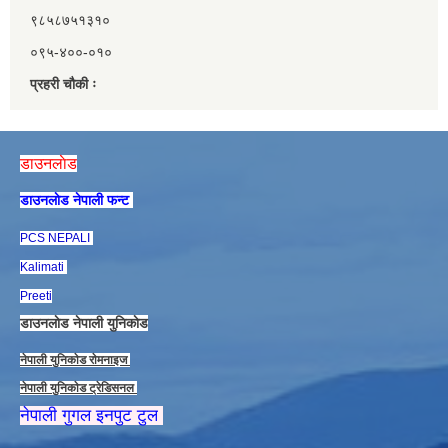
९८५८७५१३१०
०९५-४००-०१०
प्रहरी चौकी ः
डाउनलाेड
डाउनलाेड नेपाली फन्ट
PCS NEPALI
Kalimati
Preeti
डाउनलाेड नेपाली युनिकाेड
नेपाली युनिकाेड राेमनाइज
नेपाली युनिकाेड ट्रेडिसनल
नेपाली गुगल इनपुट टुल