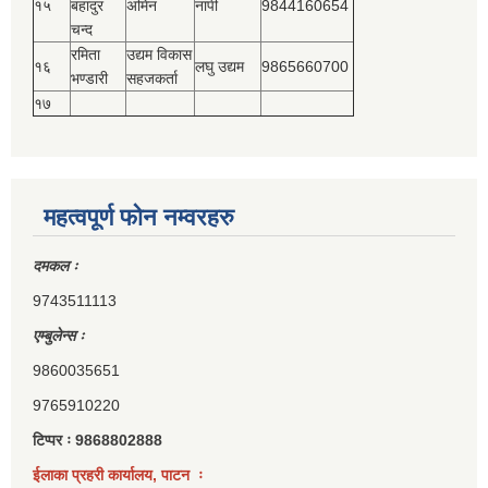
१५
बहादुर
अमिन
नापी
9844160654
चन्द
रमिता
उद्यम विकास
१६
लघु उद्यम
9865660700
भण्डारी
सहजकर्ता
१७
महत्वपूर्ण फोन नम्वरहरु
दमकल ः
9743511113
एम्बुलेन्स ः
9860035651
9765910220
टिप्पर ः 9868802888
ईलाका प्रहरी कार्यालय, पाटन ः