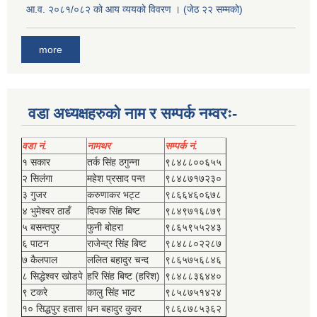
आ.व. २०८१/०८२ को आय व्ययको विवरण । (जेठ २२ सम्मको)
more
वडा अध्यक्षहरुको नाम र सम्पर्क नम्वरः-
वडा नं.
नामथर
सम्पर्क नं.
१ सकार
तर्क सिंह ठगुन्‍ना
९८४८८००६५५
२ सिलंगा
महेश प्रसाद पन्त
९८४८७१७२३०
३ गुजर
करुणाकर भट्ट
९८६६४६०६७८
४ भुमेश्‍वर ठाडँ
दिपक सिंह बिष्‍ट
९८४९७१६८७९
५ बसन्तपुर
फुनी बोहरा
९८६५९५५२४३
६ पाटन
राजेन्द्र सिंह बिष्‍ट
९८४८८०२२८७
७ कैलपाल
ललित बहादुर चन्द
९८६५७५६८४६
८ सिद्धेश्‍वर खोडपे
हरि सिंह बिष्‍ट (हरिश)
९८४८८३६४४०
९ टकरे
कालु सिंह भाट
९८५८७५१४२४
१० सिद्धपुर हतास
धन बहादुर कुवर
९८६८७८५३६२