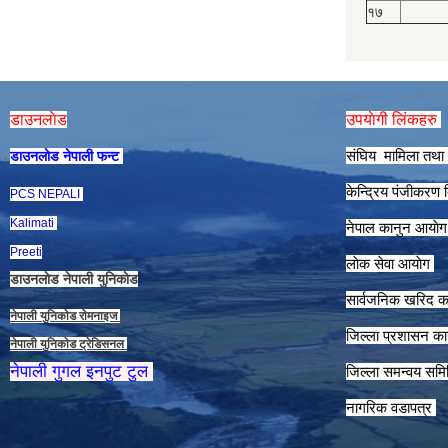
१७
डाउनलाेड
उपयाेगी लिंकहरु
संघिय मामिला तथा 
डाउनलाेड नेपाली फन्ट
केन्द्रिय पंजीकरण
PCS NEPALI
Kalimati
नेपाल कानुन आयाे
Preeti
लाेक सेवा आयाेग
डाउनलाेड नेपाली युनिकाेड
सार्वजनिक खरिद क
नेपाली युनिकाेड राेमनाइज
जिल्ला प्रशासन कार
नेपाली युनिकाेड ट्रेडिसनल
नेपाली गुगल इनपुट टुल
जिल्ला समन्वय समि
नागरिक वडापत्र