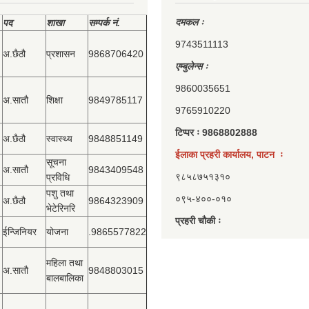
दमकल ः
पद
शाखा
सम्‍पर्क नं.
9743511113
अ.छैठौ
प्रशासन
9868706420
एम्बुलेन्स ः
9860035651
अ.सातौ
शिक्षा
9849785117
9765910220
टिप्पर ः 9868802888
अ.छैठौ
स्वास्थ्य
9848851149
ईलाका प्रहरी कार्यालय, पाटन ः
सूचना
अ.सातौ
9843409548
९८५८७५१३१०
प्रविधि
पशु तथा
०९५-४००-०१०
अ.छैठौ
9864323909
भेटेरिनरि
प्रहरी चौकी ः
ईन्जिनियर
योजना
.9865577822
महिला तथा
अ.सातौ
9848803015
बालबालिका