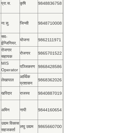
प्रा.स.
कृषि
9848836758
ना.सु.
जिन्सी
9848710008
सव-
योजना
9862111971
ईन्जिनियर.
रोजगार
रोजगार
9865701522
सहायक
MIS
पञ्‍जिकरण
9868428586
Operator
आर्थिक
लेखापाल
9868362026
प्रशासन
खरिदार
राजस्‍व
9840887019
अमिन
नापी
9844160654
उद्यम विकास
लघु उद्यम
9865660700
सहजकर्ता