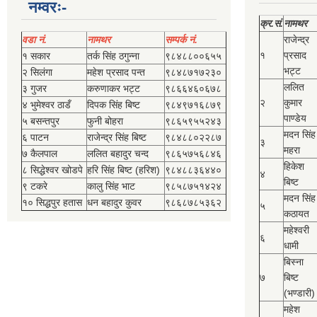
नम्वरः-
क्र.सं.
नामथर
वडा नं.
नामथर
सम्पर्क नं.
राजेन्द्र
१
प्रसाद
१ सकार
तर्क सिंह ठगुन्‍ना
९८४८८००६५५
भट्ट
२ सिलंगा
महेश प्रसाद पन्त
९८४८७१७२३०
ललित
३ गुजर
करुणाकर भट्ट
९८६६४६०६७८
२
कुमार
४ भुमेश्‍वर ठाडँ
दिपक सिंह बिष्‍ट
९८४९७१६८७९
पाण्डेय
५ बसन्तपुर
फुनी बोहरा
९८६५९५५२४३
मदन सिंह
६ पाटन
राजेन्द्र सिंह बिष्‍ट
९८४८८०२२८७
३
महरा
७ कैलपाल
ललित बहादुर चन्द
९८६५७५६८४६
हिकेश
८ सिद्धेश्‍वर खोडपे
हरि सिंह बिष्‍ट (हरिश)
९८४८८३६४४०
४
बिष्‍ट
९ टकरे
कालु सिंह भाट
९८५८७५१४२४
मदन सिंह
१० सिद्धपुर हतास
धन बहादुर कुवर
९८६८७८५३६२
५
कठायत
महेश्‍वरी
६
धामी
बिस्‍ना
७
बिष्‍ट
(भण्डारी)
महेश