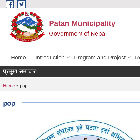
Skip to main content
Patan Municipality
Government of Nepal
Home
Introduction
Program and Project
R
प्रमुख समाचार:
You are here
Home
» pop
pop