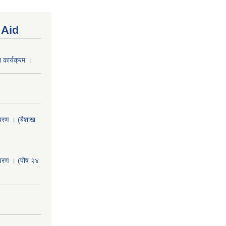
 Aid
 कार्यक्रम ।
वरण । (बैशाख
वरण । (पौष २४