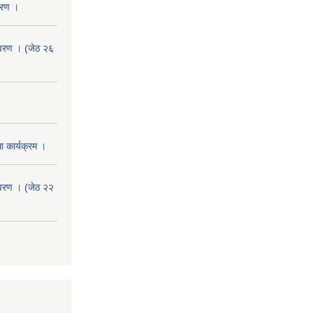
वरण ।
वरण । (जेठ २६
 कार्यक्रम ।
वरण । (जेठ २२