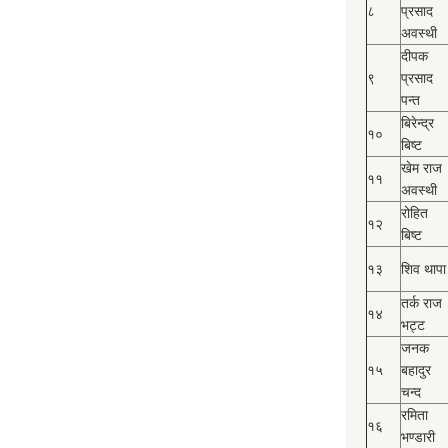
८
प्रसाद
अवस्थी
दीपक
९
प्रसाद
पन्त
बिरेन्द्र
१०
बिष्‍ट
खेम राज
११
अवस्थी
रोहित
१२
बिष्‍ट
१३
शिव थापा
तर्क राज
१४
भट्ट
जनक
१५
बहादुर
चन्द
रमिता
१६
भण्डारी