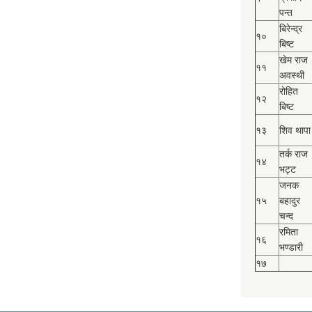
पन्त
बिरेन्द्र
१०
बिष्‍ट
खेम राज
११
अवस्थी
रोहित
१२
बिष्‍ट
१३
शिव थापा
तर्क राज
१४
भट्ट
जनक
१५
बहादुर
चन्द
रमिता
१६
भण्डारी
१७