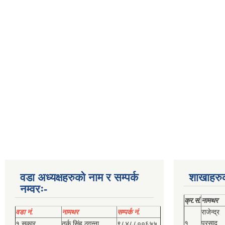
वडा अध्यक्षहरुको नाम र सम्पर्क
शाखाहरु
नम्वरः-
क्र.सं.
नामथर
वडा नं.
नामथर
सम्पर्क नं.
राजेन्द्र
१
प्रसाद
१ सकार
तर्क सिंह ठगुन्‍ना
९८४८८००६५५