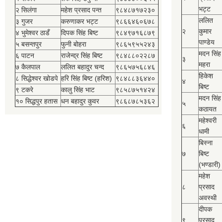
भट्ट
२ सिलंगा
महेश प्रसाद पन्त
९८४८७१७२३०
ललित
३ गुजर
करुणाकर भट्ट
९८६६४६०६७८
२
कुमार
४ भुमेश्‍वर ठाडँ
दिपक सिंह बिष्‍ट
९८४९७१६८७९
पाण्डेय
५ बसन्तपुर
फुनी बोहरा
९८६५९५५२४३
मदन सिंह
६ पाटन
राजेन्द्र सिंह बिष्‍ट
९८४८८०२२८७
३
महरा
७ कैलपाल
ललित बहादुर चन्द
९८६५७५६८४६
हिकेश
८ सिद्धेश्‍वर खोडपे
हरि सिंह बिष्‍ट (हरिश)
९८४८८३६४४०
४
बिष्‍ट
९ टकरे
कालु सिंह भाट
९८५८७५१४२४
मदन सिंह
१० सिद्धपुर हतास
धन बहादुर कुवर
९८६८७८५३६२
५
कठायत
महेश्‍वरी
६
धामी
बिस्‍ना
७
बिष्‍ट
(भण्डारी)
महेश
८
प्रसाद
अवस्थी
दीपक
९
प्रसाद