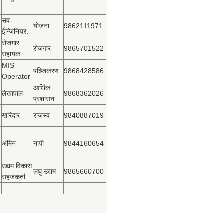
सव-
योजना
9862111971
ईन्जिनियर.
रोजगार
रोजगार
9865701522
सहायक
MIS
पञ्‍जिकरण
9868428586
Operator
आर्थिक
लेखापाल
9868362026
प्रशासन
खरिदार
राजस्‍व
9840887019
अमिन
नापी
9844160654
उद्यम विकास
लघु उद्यम
9865660700
सहजकर्ता