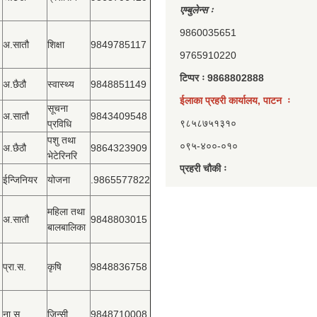
एम्बुलेन्स ः
9860035651
अ.सातौ
शिक्षा
9849785117
9765910220
टिप्पर ः 9868802888
अ.छैठौ
स्वास्थ्य
9848851149
ईलाका प्रहरी कार्यालय, पाटन ः
सूचना
अ.सातौ
9843409548
९८५८७५१३१०
प्रविधि
पशु तथा
०९५-४००-०१०
अ.छैठौ
9864323909
भेटेरिनरि
प्रहरी चौकी ः
ईन्जिनियर
योजना
.9865577822
महिला तथा
अ.सातौ
9848803015
बालबालिका
प्रा.स.
कृषि
9848836758
ना.सु.
जिन्सी
9848710008