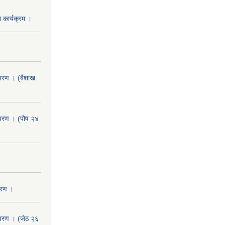
 कार्यक्रम ।
वरण । (बैशाख
वरण । (पौष २४
वरण ।
वरण । (जेठ २६