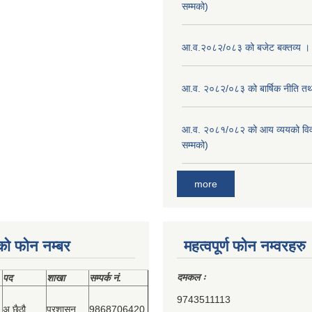
सम्मको)
आ.व.२०८२/०८३ को बजेट बक्तव्य ।
आ.व. २०८२/०८३ को बार्षिक नीति तथा
आ.व. २०८१/०८२ को आय व्ययको वि
सम्मको)
more
को फोन नम्बर
महत्वपूर्ण फोन नम्वरहरु
दमकल ः
पद
शाखा
सम्‍पर्क नं.
9743511113
अ.छैठौ
प्रशासन
9868706420