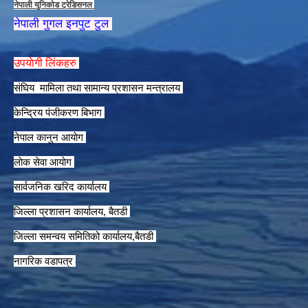
नेपाली युनिकाेड ट्रेडिसनल
नेपाली गुगल इनपुट टुल
उपयाेगी लिंकहरु
संघिय मामिला तथा सामान्य प्रशासन मन्त्रालय
केन्द्रिय पंजीकरण बिभाग
नेपाल कानुन आयाेग
लाेक सेवा आयाेग
सार्वजनिक खरिद कार्यालय
जिल्ला प्रशासन कार्यालय, बैतडी
जिल्ला समन्वय समितिको कार्यालय,बैतडी
नागरिक वडापत्र