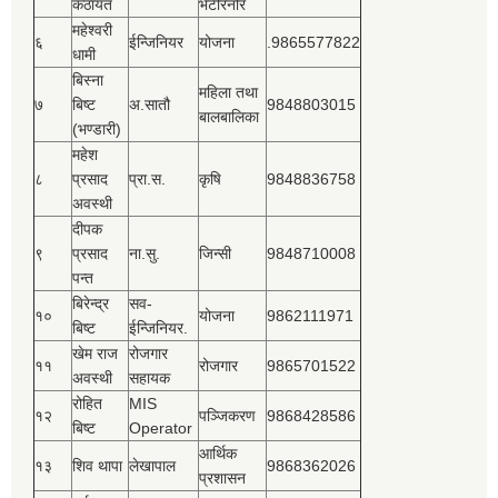
कठायत
भेटेरिनरि
महेश्‍वरी
६
ईन्जिनियर
योजना
.9865577822
धामी
बिस्‍ना
महिला तथा
७
बिष्‍ट
अ.सातौ
9848803015
बालबालिका
(भण्डारी)
महेश
८
प्रसाद
प्रा.स.
कृषि
9848836758
अवस्थी
दीपक
९
प्रसाद
ना.सु.
जिन्सी
9848710008
पन्त
बिरेन्द्र
सव-
१०
योजना
9862111971
बिष्‍ट
ईन्जिनियर.
खेम राज
रोजगार
११
रोजगार
9865701522
अवस्थी
सहायक
रोहित
MIS
१२
पञ्‍जिकरण
9868428586
बिष्‍ट
Operator
आर्थिक
१३
शिव थापा
लेखापाल
9868362026
प्रशासन