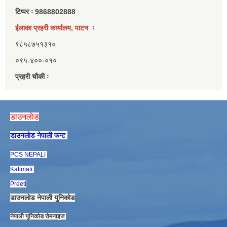
टिप्पर ः 9868802888
ईलाका प्रहरी कार्यालय, पाटन ः
९८५८७५१३१०
०९५-४००-०१०
प्रहरी चौकी ः
डाउनलाेड
डाउनलाेड नेपाली फन्ट
PCS NEPALI
Kalimati
Preeti
डाउनलाेड नेपाली युनिकाेड
नेपाली युनिकाेड राेमनाइज