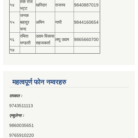
तर्क राज
१४
खरिदार
राजस्‍व
9840887019
भट्ट
जनक
१५
बहादुर
अमिन
नापी
9844160654
चन्द
रमिता
उद्यम विकास
१६
लघु उद्यम
9865660700
भण्डारी
सहजकर्ता
१७
महत्वपूर्ण फोन नम्वरहरु
दमकल ः
9743511113
एम्बुलेन्स ः
9860035651
9765910220