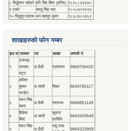
८ सिद्धेश्‍वर खोडपे
हरि सिंह बिष्‍ट (हरिश)
९८४८८३६४४०
९ टकरे
कालु सिंह भाट
९८५८७५१४२४
१० सिद्धपुर हतास
धन बहादुर कुवर
९८६८७८५३६२
शाखाहरुको फोन नम्बर
क्र.सं.
नामथर
पद
शाखा
सम्‍पर्क नं.
राजेन्द्र
१
प्रसाद
अ.छैठौ
प्रशासन
9868706420
भट्ट
ललित
२
कुमार
अ.सातौ
शिक्षा
9849785117
पाण्डेय
मदन सिंह
३
अ.छैठौ
स्वास्थ्य
9848851149
महरा
हिकेश
सूचना
४
अ.सातौ
9843409548
बिष्‍ट
प्रविधि
मदन सिंह
पशु तथा
५
अ.छैठौ
9864323909