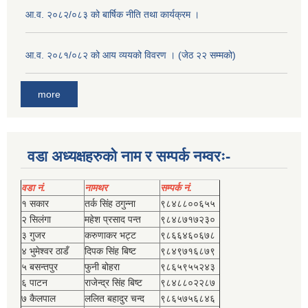
आ.व. २०८२/०८३ को बार्षिक नीति तथा कार्यक्रम ।
आ.व. २०८१/०८२ को आय व्ययको विवरण । (जेठ २२ सम्मको)
more
वडा अध्यक्षहरुको नाम र सम्पर्क नम्वरः-
वडा नं.
नामथर
सम्पर्क नं.
१ सकार
तर्क सिंह ठगुन्‍ना
९८४८८००६५५
२ सिलंगा
महेश प्रसाद पन्त
९८४८७१७२३०
३ गुजर
करुणाकर भट्ट
९८६६४६०६७८
४ भुमेश्‍वर ठाडँ
दिपक सिंह बिष्‍ट
९८४९७१६८७९
५ बसन्तपुर
फुनी बोहरा
९८६५९५५२४३
६ पाटन
राजेन्द्र सिंह बिष्‍ट
९८४८८०२२८७
७ कैलपाल
ललित बहादुर चन्द
९८६५७५६८४६