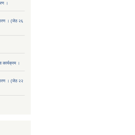
वरण ।
वरण । (जेठ २६
 कार्यक्रम ।
वरण । (जेठ २२