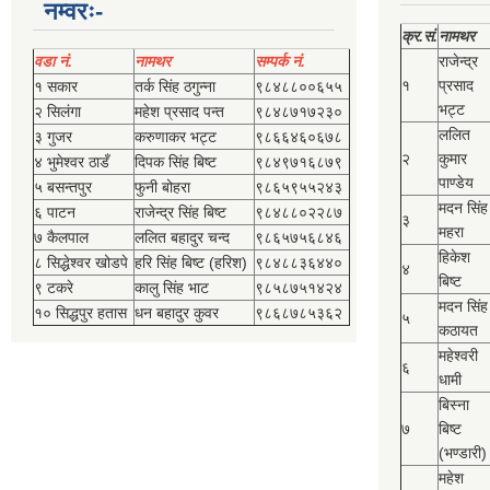
नम्वरः-
क्र.सं.
नामथर
वडा नं.
नामथर
सम्पर्क नं.
राजेन्द्र
१
प्रसाद
१ सकार
तर्क सिंह ठगुन्‍ना
९८४८८००६५५
भट्ट
२ सिलंगा
महेश प्रसाद पन्त
९८४८७१७२३०
ललित
३ गुजर
करुणाकर भट्ट
९८६६४६०६७८
२
कुमार
४ भुमेश्‍वर ठाडँ
दिपक सिंह बिष्‍ट
९८४९७१६८७९
पाण्डेय
५ बसन्तपुर
फुनी बोहरा
९८६५९५५२४३
मदन सिंह
६ पाटन
राजेन्द्र सिंह बिष्‍ट
९८४८८०२२८७
३
महरा
७ कैलपाल
ललित बहादुर चन्द
९८६५७५६८४६
हिकेश
८ सिद्धेश्‍वर खोडपे
हरि सिंह बिष्‍ट (हरिश)
९८४८८३६४४०
४
बिष्‍ट
९ टकरे
कालु सिंह भाट
९८५८७५१४२४
मदन सिंह
१० सिद्धपुर हतास
धन बहादुर कुवर
९८६८७८५३६२
५
कठायत
महेश्‍वरी
६
धामी
बिस्‍ना
७
बिष्‍ट
(भण्डारी)
महेश