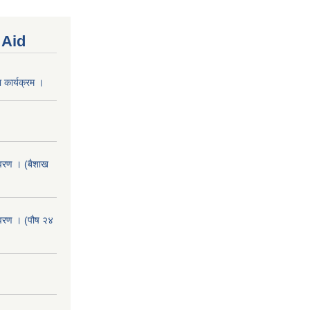
 Aid
 कार्यक्रम ।
वरण । (बैशाख
वरण । (पौष २४