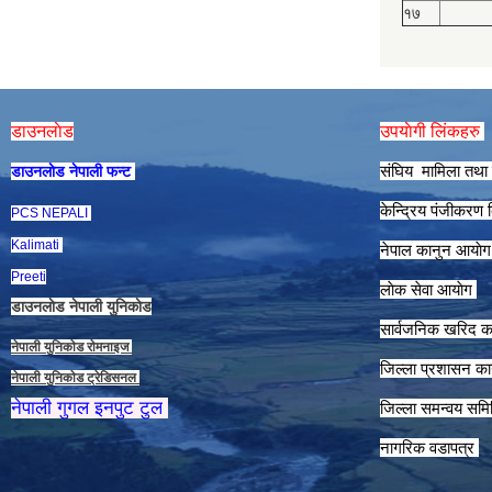
१७
डाउनलाेड
उपयाेगी लिंकहरु
संघिय मामिला तथा 
डाउनलाेड नेपाली फन्ट
केन्द्रिय पंजीकरण
PCS NEPALI
Kalimati
नेपाल कानुन आयाे
Preeti
लाेक सेवा आयाेग
डाउनलाेड नेपाली युनिकाेड
सार्वजनिक खरिद क
नेपाली युनिकाेड राेमनाइज
जिल्ला प्रशासन कार
नेपाली युनिकाेड ट्रेडिसनल
नेपाली गुगल इनपुट टुल
जिल्ला समन्वय समि
नागरिक वडापत्र