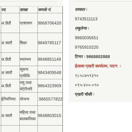
दमकल ः
पद
शाखा
सम्‍पर्क नं.
9743511113
अ.छैठौ
प्रशासन
9868706420
एम्बुलेन्स ः
9860035651
अ.सातौ
शिक्षा
9849785117
9765910220
टिप्पर ः 9868802888
अ.छैठौ
स्वास्थ्य
9848851149
ईलाका प्रहरी कार्यालय, पाटन ः
सूचना
अ.सातौ
9843409548
९८५८७५१३१०
प्रविधि
पशु तथा
०९५-४००-०१०
अ.छैठौ
9864323909
भेटेरिनरि
प्रहरी चौकी ः
ईन्जिनियर
योजना
.9865577822
महिला तथा
अ.सातौ
9848803015
बालबालिका