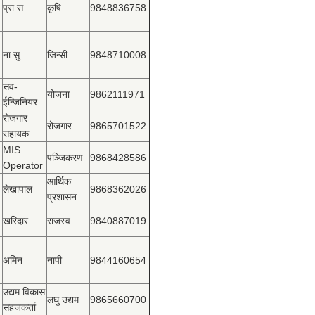
प्रा.स.
कृषि
9848836758
ना.सु.
जिन्सी
9848710008
सव-
योजना
9862111971
ईन्जिनियर.
रोजगार
रोजगार
9865701522
सहायक
MIS
पञ्‍जिकरण
9868428586
Operator
आर्थिक
लेखापाल
9868362026
प्रशासन
खरिदार
राजस्‍व
9840887019
अमिन
नापी
9844160654
उद्यम विकास
लघु उद्यम
9865660700
सहजकर्ता