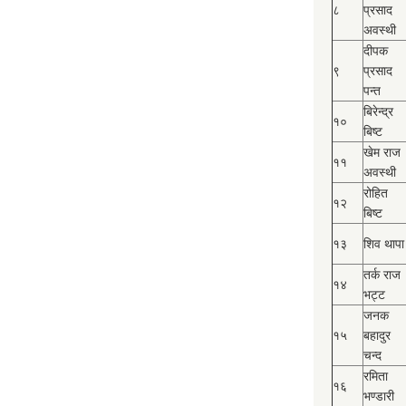
८
प्रसाद
अवस्थी
दीपक
९
प्रसाद
पन्त
बिरेन्द्र
१०
बिष्‍ट
खेम राज
११
अवस्थी
रोहित
१२
बिष्‍ट
१३
शिव थापा
तर्क राज
१४
भट्ट
जनक
१५
बहादुर
चन्द
रमिता
१६
भण्डारी