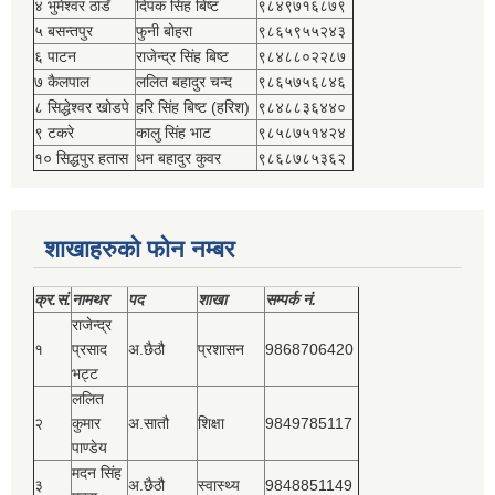
४ भुमेश्‍वर ठाडँ
दिपक सिंह बिष्‍ट
९८४९७१६८७९
५ बसन्तपुर
फुनी बोहरा
९८६५९५५२४३
६ पाटन
राजेन्द्र सिंह बिष्‍ट
९८४८८०२२८७
७ कैलपाल
ललित बहादुर चन्द
९८६५७५६८४६
८ सिद्धेश्‍वर खोडपे
हरि सिंह बिष्‍ट (हरिश)
९८४८८३६४४०
९ टकरे
कालु सिंह भाट
९८५८७५१४२४
१० सिद्धपुर हतास
धन बहादुर कुवर
९८६८७८५३६२
शाखाहरुको फोन नम्बर
क्र.सं.
नामथर
पद
शाखा
सम्‍पर्क नं.
राजेन्द्र
१
प्रसाद
अ.छैठौ
प्रशासन
9868706420
भट्ट
ललित
२
कुमार
अ.सातौ
शिक्षा
9849785117
पाण्डेय
मदन सिंह
३
अ.छैठौ
स्वास्थ्य
9848851149