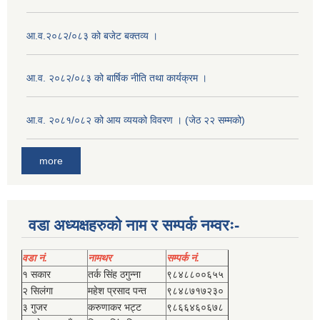
आ.व.२०८२/०८३ को बजेट बक्तव्य ।
आ.व. २०८२/०८३ को बार्षिक नीति तथा कार्यक्रम ।
आ.व. २०८१/०८२ को आय व्ययको विवरण । (जेठ २२ सम्मको)
more
वडा अध्यक्षहरुको नाम र सम्पर्क नम्वरः-
वडा नं.
नामथर
सम्पर्क नं.
१ सकार
तर्क सिंह ठगुन्‍ना
९८४८८००६५५
२ सिलंगा
महेश प्रसाद पन्त
९८४८७१७२३०
३ गुजर
करुणाकर भट्ट
९८६६४६०६७८