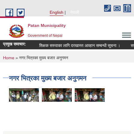
Skip to main content
English
नेपाली
Patan Municipality
Government of Nepal
प्रमुख समाचार:
शिक्षक सरुवाका लागि दरखास्त आव्हान सम्बन्धी सूचना ।
सरुवा
You are here
Home
» नगर भित्रका मुख्य बजार अनुगमन
नगर भित्रका मुख्य बजार अनुगमन