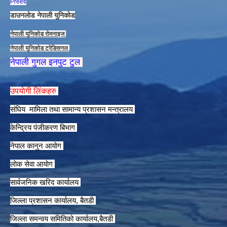
Preeti
डाउनलाेड नेपाली युनिकाेड
नेपाली युनिकाेड राेमनाइज
नेपाली युनिकाेड ट्रेडिसनल
नेपाली गुगल इनपुट टुल
उपयाेगी लिंकहरु
संघिय मामिला तथा सामान्य प्रशासन मन्त्रालय
केन्द्रिय पंजीकरण बिभाग
नेपाल कानुन आयाेग
लाेक सेवा आयाेग
सार्वजनिक खरिद कार्यालय
जिल्ला प्रशासन कार्यालय, बैतडी
जिल्ला समन्वय समितिको कार्यालय,बैतडी