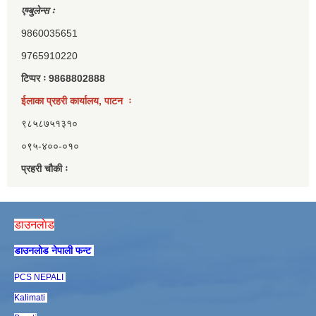
एम्बुलेन्स ः
9860035651
9765910220
टिप्पर ः 9868802888
ईलाका प्रहरी कार्यालय, पाटन ः
९८५८७५१३१०
०९५-४००-०१०
प्रहरी चौकी ः
डाउनलाेड
डाउनलाेड नेपाली फन्ट
PCS NEPALI
Kalimati