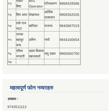
रोहित
MIS
१२
पञ्‍जिकरण
9868428586
बिष्‍ट
Operator
आर्थिक
१३
शिव थापा
लेखापाल
9868362026
प्रशासन
तर्क राज
१४
खरिदार
राजस्‍व
9840887019
भट्ट
जनक
१५
बहादुर
अमिन
नापी
9844160654
चन्द
रमिता
उद्यम विकास
१६
लघु उद्यम
9865660700
भण्डारी
सहजकर्ता
१७
महत्वपूर्ण फोन नम्वरहरु
दमकल ः
9743511113