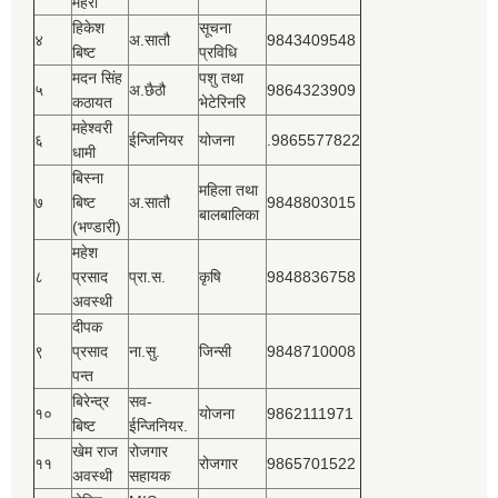
महरा
हिकेश
सूचना
४
अ.सातौ
9843409548
बिष्‍ट
प्रविधि
मदन सिंह
पशु तथा
५
अ.छैठौ
9864323909
कठायत
भेटेरिनरि
महेश्‍वरी
६
ईन्जिनियर
योजना
.9865577822
धामी
बिस्‍ना
महिला तथा
७
बिष्‍ट
अ.सातौ
9848803015
बालबालिका
(भण्डारी)
महेश
८
प्रसाद
प्रा.स.
कृषि
9848836758
अवस्थी
दीपक
९
प्रसाद
ना.सु.
जिन्सी
9848710008
पन्त
बिरेन्द्र
सव-
१०
योजना
9862111971
बिष्‍ट
ईन्जिनियर.
खेम राज
रोजगार
११
रोजगार
9865701522
अवस्थी
सहायक