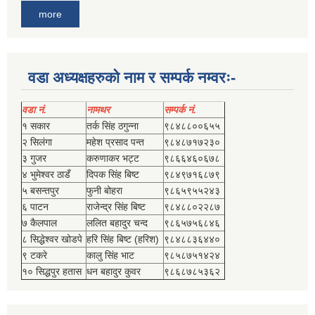
more
वडा अध्यक्षहरुको नाम र सम्पर्क नम्वरः-
वडा नं.
नामथर
सम्पर्क नं.
१ सकार
तर्क सिंह ठगुन्‍ना
९८४८८००६५५
२ सिलंगा
महेश प्रसाद पन्त
९८४८७१७२३०
३ गुजर
करुणाकर भट्ट
९८६६४६०६७८
४ भुमेश्‍वर ठाडँ
दिपक सिंह बिष्‍ट
९८४९७१६८७९
५ बसन्तपुर
फुनी बोहरा
९८६५९५५२४३
६ पाटन
राजेन्द्र सिंह बिष्‍ट
९८४८८०२२८७
७ कैलपाल
ललित बहादुर चन्द
९८६५७५६८४६
८ सिद्धेश्‍वर खोडपे
हरि सिंह बिष्‍ट (हरिश)
९८४८८३६४४०
९ टकरे
कालु सिंह भाट
९८५८७५१४२४
१० सिद्धपुर हतास
धन बहादुर कुवर
९८६८७८५३६२