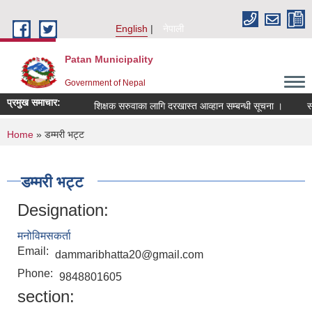
Skip to main content
English
नेपाली
Patan Municipality
Government of Nepal
प्रमुख समाचार:
शिक्षक सरुवाका लागि दरखास्त आव्हान सम्बन्धी सूचना ।
सरुवा
You are here
Home
» डम्मरी भट्ट
डम्मरी भट्ट
Designation:
मनोविमसकर्ता
Email:
dammaribhatta20@gmail.com
Phone:
9848801605
section: