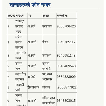
शाखाहरुको फोन नम्बर
क्र.सं.
नामथर
पद
शाखा
सम्‍पर्क नं.
राजेन्द्र
१
प्रसाद
अ.छैठौ
प्रशासन
9868706420
भट्ट
ललित
२
कुमार
अ.सातौ
शिक्षा
9849785117
पाण्डेय
मदन सिंह
३
अ.छैठौ
स्वास्थ्य
9848851149
महरा
हिकेश
सूचना
४
अ.सातौ
9843409548
बिष्‍ट
प्रविधि
मदन सिंह
पशु तथा
५
अ.छैठौ
9864323909
कठायत
भेटेरिनरि
महेश्‍वरी
६
ईन्जिनियर
योजना
.9865577822
धामी
बिस्‍ना
महिला तथा
७
बिष्‍ट
अ.सातौ
9848803015
बालबालिका
(भण्डारी)