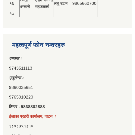
१६
लघु उद्यम
9865660700
भण्डारी
सहजकर्ता
१७
महत्वपूर्ण फोन नम्वरहरु
दमकल ः
9743511113
एम्बुलेन्स ः
9860035651
9765910220
टिप्पर ः 9868802888
ईलाका प्रहरी कार्यालय, पाटन ः
९८५८७५१३१०