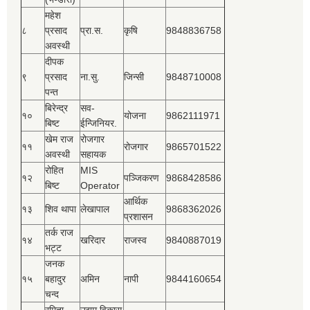
महेश
८
प्रसाद
प्रा.स.
कृषि
9848836758
अवस्थी
दीपक
९
प्रसाद
ना.सु.
जिन्सी
9848710008
पन्त
बिरेन्द्र
सव-
१०
योजना
9862111971
बिष्‍ट
ईन्जिनियर.
खेम राज
रोजगार
११
रोजगार
9865701522
अवस्थी
सहायक
रोहित
MIS
१२
पञ्‍जिकरण
9868428586
बिष्‍ट
Operator
आर्थिक
१३
शिव थापा
लेखापाल
9868362026
प्रशासन
तर्क राज
१४
खरिदार
राजस्‍व
9840887019
भट्ट
जनक
१५
बहादुर
अमिन
नापी
9844160654
चन्द
रमिता
उद्यम विकास