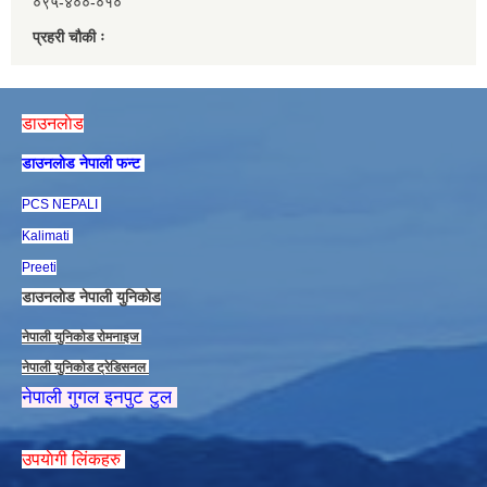
०९५-४००-०१०
प्रहरी चौकी ः
डाउनलाेड
डाउनलाेड नेपाली फन्ट
PCS NEPALI
Kalimati
Preeti
डाउनलाेड नेपाली युनिकाेड
नेपाली युनिकाेड राेमनाइज
नेपाली युनिकाेड ट्रेडिसनल
नेपाली गुगल इनपुट टुल
उपयाेगी लिंकहरु