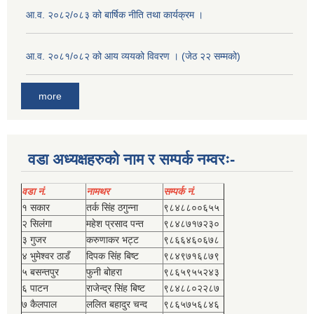
आ.व. २०८२/०८३ को बार्षिक नीति तथा कार्यक्रम ।
आ.व. २०८१/०८२ को आय व्ययको विवरण । (जेठ २२ सम्मको)
more
वडा अध्यक्षहरुको नाम र सम्पर्क नम्वरः-
वडा नं.
नामथर
सम्पर्क नं.
१ सकार
तर्क सिंह ठगुन्‍ना
९८४८८००६५५
२ सिलंगा
महेश प्रसाद पन्त
९८४८७१७२३०
३ गुजर
करुणाकर भट्ट
९८६६४६०६७८
४ भुमेश्‍वर ठाडँ
दिपक सिंह बिष्‍ट
९८४९७१६८७९
५ बसन्तपुर
फुनी बोहरा
९८६५९५५२४३
६ पाटन
राजेन्द्र सिंह बिष्‍ट
९८४८८०२२८७
७ कैलपाल
ललित बहादुर चन्द
९८६५७५६८४६