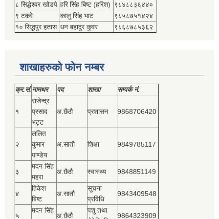
८ सिद्धेश्‍वर खोडपे
हरि सिंह बिष्‍ट (हरिश)
९८४८८३६४४०
९ टकरे
कालु सिंह भाट
९८५८७५१४२४
१० सिद्धपुर हतास
धन बहादुर कुवर
९८६८७८५३६२
शाखाहरुको फोन नम्बर
क्र.सं.
नामथर
पद
शाखा
सम्‍पर्क नं.
राजेन्द्र
१
प्रसाद
अ.छैठौ
प्रशासन
9868706420
भट्ट
ललित
२
कुमार
अ.सातौ
शिक्षा
9849785117
पाण्डेय
मदन सिंह
३
अ.छैठौ
स्वास्थ्य
9848851149
महरा
हिकेश
सूचना
४
अ.सातौ
9843409548
बिष्‍ट
प्रविधि
मदन सिंह
पशु तथा
५
अ.छैठौ
9864323909