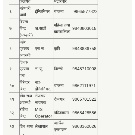
कठायत
भेटेरिनरि
महेश्‍वरी
६
ईन्जिनियर
योजना
.9865577822
धामी
बिस्‍ना
महिला तथा
७
बिष्‍ट
अ.सातौ
9848803015
बालबालिका
(भण्डारी)
महेश
८
प्रसाद
प्रा.स.
कृषि
9848836758
अवस्थी
दीपक
९
प्रसाद
ना.सु.
जिन्सी
9848710008
पन्त
बिरेन्द्र
सव-
१०
योजना
9862111971
बिष्‍ट
ईन्जिनियर.
खेम राज
रोजगार
११
रोजगार
9865701522
अवस्थी
सहायक
रोहित
MIS
१२
पञ्‍जिकरण
9868428586
बिष्‍ट
Operator
आर्थिक
१३
शिव थापा
लेखापाल
9868362026
प्रशासन