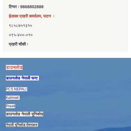
टिप्पर ः 9868802888
ईलाका प्रहरी कार्यालय, पाटन ः
९८५८७५१३१०
०९५-४००-०१०
प्रहरी चौकी ः
डाउनलाेड
डाउनलाेड नेपाली फन्ट
PCS NEPALI
Kalimati
Preeti
डाउनलाेड नेपाली युनिकाेड
नेपाली युनिकाेड राेमनाइज