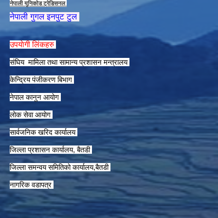
नेपाली युनिकाेड ट्रेडिसनल
नेपाली गुगल इनपुट टुल
उपयाेगी लिंकहरु
संघिय मामिला तथा सामान्य प्रशासन मन्त्रालय
केन्द्रिय पंजीकरण बिभाग
नेपाल कानुन आयाेग
लाेक सेवा आयाेग
सार्वजनिक खरिद कार्यालय
जिल्ला प्रशासन कार्यालय, बैतडी
जिल्ला समन्वय समितिको कार्यालय,बैतडी
नागरिक वडापत्र