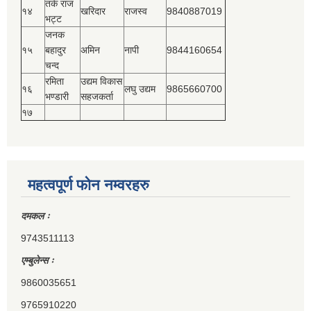
तर्क राज
१४
खरिदार
राजस्‍व
9840887019
भट्ट
जनक
१५
बहादुर
अमिन
नापी
9844160654
चन्द
रमिता
उद्यम विकास
१६
लघु उद्यम
9865660700
भण्डारी
सहजकर्ता
१७
महत्वपूर्ण फोन नम्वरहरु
दमकल ः
9743511113
एम्बुलेन्स ः
9860035651
9765910220