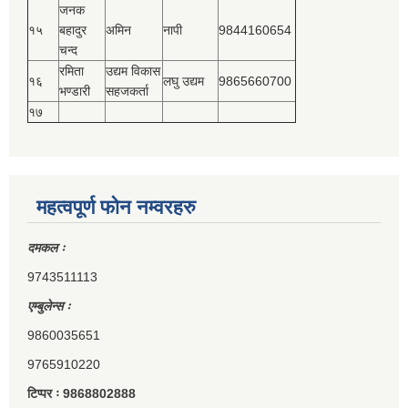
जनक
१५
बहादुर
अमिन
नापी
9844160654
चन्द
रमिता
उद्यम विकास
१६
लघु उद्यम
9865660700
भण्डारी
सहजकर्ता
१७
महत्वपूर्ण फोन नम्वरहरु
दमकल ः
9743511113
एम्बुलेन्स ः
9860035651
9765910220
टिप्पर ः 9868802888