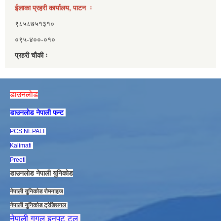
ईलाका प्रहरी कार्यालय, पाटन ः
९८५८७५१३१०
०९५-४००-०१०
प्रहरी चौकी ः
डाउनलाेड
डाउनलाेड नेपाली फन्ट
PCS NEPALI
Kalimati
Preeti
डाउनलाेड नेपाली युनिकाेड
नेपाली युनिकाेड राेमनाइज
नेपाली युनिकाेड ट्रेडिसनल
नेपाली गुगल इनपुट टुल