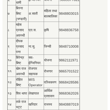
धामी
बिस्‍ना
महिला तथा
७
बिष्‍ट
अ.सातौ
9848803015
बालबालिका
(भण्डारी)
महेश
८
प्रसाद
प्रा.स.
कृषि
9848836758
अवस्थी
दीपक
९
प्रसाद
ना.सु.
जिन्सी
9848710008
पन्त
बिरेन्द्र
सव-
१०
योजना
9862111971
बिष्‍ट
ईन्जिनियर.
खेम राज
रोजगार
११
रोजगार
9865701522
अवस्थी
सहायक
रोहित
MIS
१२
पञ्‍जिकरण
9868428586
बिष्‍ट
Operator
आर्थिक
१३
शिव थापा
लेखापाल
9868362026
प्रशासन
तर्क राज
१४
खरिदार
राजस्‍व
9840887019
भट्ट