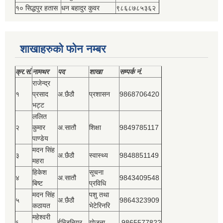
१० सिद्धपुर हतास
धन बहादुर कुवर
९८६८७८५३६२
शाखाहरुको फोन नम्बर
क्र.सं.
नामथर
पद
शाखा
सम्‍पर्क नं.
राजेन्द्र
१
प्रसाद
अ.छैठौ
प्रशासन
9868706420
भट्ट
ललित
२
कुमार
अ.सातौ
शिक्षा
9849785117
पाण्डेय
मदन सिंह
३
अ.छैठौ
स्वास्थ्य
9848851149
महरा
हिकेश
सूचना
४
अ.सातौ
9843409548
बिष्‍ट
प्रविधि
मदन सिंह
पशु तथा
५
अ.छैठौ
9864323909
कठायत
भेटेरिनरि
महेश्‍वरी
६
ईन्जिनियर
योजना
.9865577822