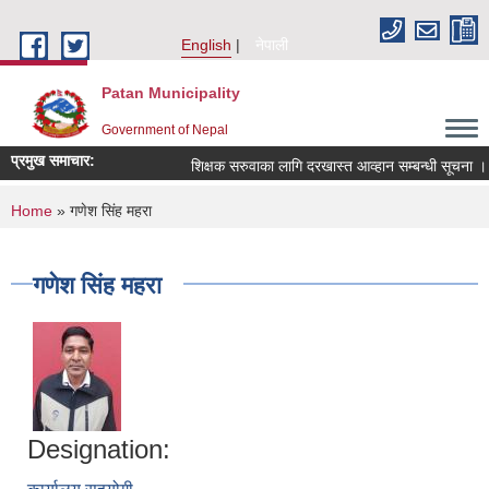
Skip to main content
English
नेपाली
Patan Municipality
Government of Nepal
प्रमुख समाचार:
शिक्षक सरुवाका लागि दरखास्त आव्हान सम्बन्धी सूचना ।
You are here
Home
» गणेश सिंह महरा
गणेश सिंह महरा
Designation: