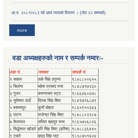
आ.व. २०८१/०८२ को आय व्ययको विवरण । (जेठ २२ सम्मको)
more
वडा अध्यक्षहरुको नाम र सम्पर्क नम्वरः-
वडा नं.
नामथर
सम्पर्क नं.
१ सकार
तर्क सिंह ठगुन्‍ना
९८४८८००६५५
२ सिलंगा
महेश प्रसाद पन्त
९८४८७१७२३०
३ गुजर
करुणाकर भट्ट
९८६६४६०६७८
४ भुमेश्‍वर ठाडँ
दिपक सिंह बिष्‍ट
९८४९७१६८७९
५ बसन्तपुर
फुनी बोहरा
९८६५९५५२४३
६ पाटन
राजेन्द्र सिंह बिष्‍ट
९८४८८०२२८७
७ कैलपाल
ललित बहादुर चन्द
९८६५७५६८४६
८ सिद्धेश्‍वर खोडपे
हरि सिंह बिष्‍ट (हरिश)
९८४८८३६४४०
९ टकरे
कालु सिंह भाट
९८५८७५१४२४