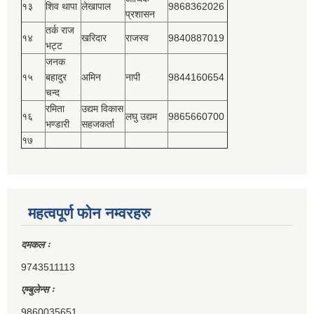
१३
शिव थापा
लेखापाल
9868362026
प्रशासन
तर्क राज
१४
खरिदार
राजस्‍व
9840887019
भट्ट
जनक
१५
बहादुर
अमिन
नापी
9844160654
चन्द
रमिता
उद्यम विकास
१६
लघु उद्यम
9865660700
भण्डारी
सहजकर्ता
१७
महत्वपूर्ण फोन नम्वरहरु
दमकल ः
9743511113
एम्बुलेन्स ः
9860035651