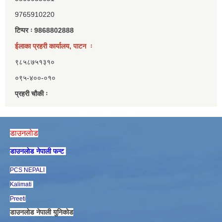
9765910220
टिप्पर ः 9868802888
ईलाका प्रहरी कार्यालय, पाटन ः
९८५८७५१३१०
०९५-४००-०१०
प्रहरी चौकी ः
डाउनलाेड
डाउनलाेड नेपाली फन्ट
PCS NEPALI
Kalimati
Preeti
डाउनलाेड नेपाली युनिकाेड