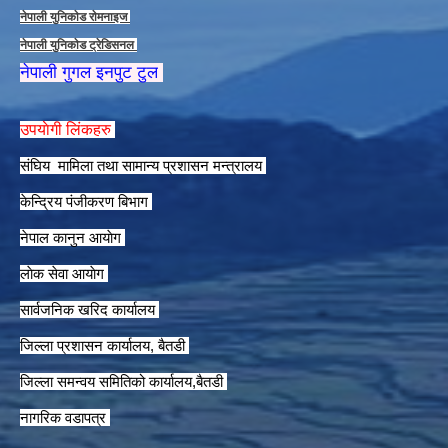
नेपाली युनिकाेड राेमनाइज
नेपाली युनिकाेड ट्रेडिसनल
नेपाली गुगल इनपुट टुल
उपयाेगी लिंकहरु
संघिय मामिला तथा सामान्य प्रशासन मन्त्रालय
केन्द्रिय पंजीकरण बिभाग
नेपाल कानुन आयाेग
लाेक सेवा आयाेग
सार्वजनिक खरिद कार्यालय
जिल्ला प्रशासन कार्यालय, बैतडी
जिल्ला समन्वय समितिको कार्यालय,बैतडी
नागरिक वडापत्र