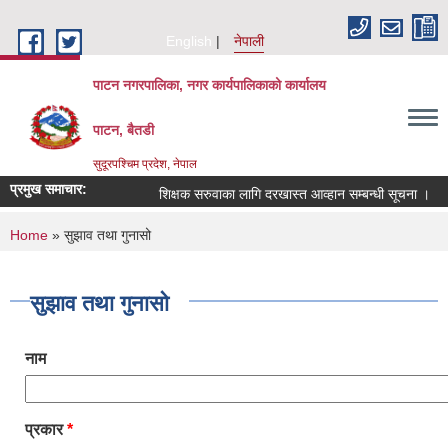
Skip to main content
English
नेपाली
पाटन नगरपालिका, नगर कार्यपालिकाको कार्यालय
पाटन, बैतडी
सुदूरपश्चिम प्रदेश, नेपाल
प्रमुख समाचार:
शिक्षक सरुवाका लागि दरखास्त आव्हान सम्बन्धी सूचना ।
You are here
Home
» सुझाव तथा गुनासो
सुझाव तथा गुनासो
नाम
प्रकार
*