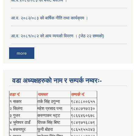
आ.व.२०८२/०८३ को बजेट बक्तव्य ।
आ.व. २०८२/०८३ को बार्षिक नीति तथा कार्यक्रम ।
आ.व. २०८१/०८२ को आय व्ययको विवरण । (जेठ २२ सम्मको)
more
वडा अध्यक्षहरुको नाम र सम्पर्क नम्वरः-
वडा नं.
नामथर
सम्पर्क नं.
१ सकार
तर्क सिंह ठगुन्‍ना
९८४८८००६५५
२ सिलंगा
महेश प्रसाद पन्त
९८४८७१७२३०
३ गुजर
करुणाकर भट्ट
९८६६४६०६७८
४ भुमेश्‍वर ठाडँ
दिपक सिंह बिष्‍ट
९८४९७१६८७९
५ बसन्तपुर
फुनी बोहरा
९८६५९५५२४३