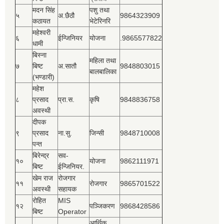
मदन सिंह
पशु तथा
५
अ.छैठौ
9864323909
कठायत
भेटेरिनरि
महेश्‍वरी
६
ईन्जिनियर
योजना
.9865577822
धामी
बिस्‍ना
महिला तथा
७
बिष्‍ट
अ.सातौ
9848803015
बालबालिका
(भण्डारी)
महेश
८
प्रसाद
प्रा.स.
कृषि
9848836758
अवस्थी
दीपक
९
प्रसाद
ना.सु.
जिन्सी
9848710008
पन्त
बिरेन्द्र
सव-
१०
योजना
9862111971
बिष्‍ट
ईन्जिनियर.
खेम राज
रोजगार
११
रोजगार
9865701522
अवस्थी
सहायक
रोहित
MIS
१२
पञ्‍जिकरण
9868428586
बिष्‍ट
Operator
आर्थिक