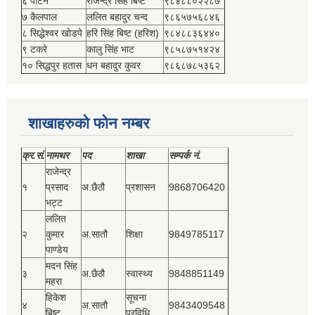
६ पाटन
राजेन्द्र सिंह बिष्‍ट
९८४८८०२२८७
७ कैलपाल
ललित बहादुर चन्द
९८६५७५६८४६
८ सिद्धेश्‍वर खोडपे
हरि सिंह बिष्‍ट (हरिश)
९८४८८३६४४०
९ टकरे
कालु सिंह भाट
९८५८७५१४२४
१० सिद्धपुर हतास
धन बहादुर कुवर
९८६८७८५३६२
शाखाहरुको फोन नम्बर
क्र.सं.
नामथर
पद
शाखा
सम्‍पर्क नं.
राजेन्द्र
१
प्रसाद
अ.छैठौ
प्रशासन
9868706420
भट्ट
ललित
२
कुमार
अ.सातौ
शिक्षा
9849785117
पाण्डेय
मदन सिंह
३
अ.छैठौ
स्वास्थ्य
9848851149
महरा
हिकेश
सूचना
४
अ.सातौ
9843409548
बिष्‍ट
प्रविधि