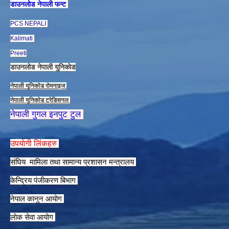
डाउनलाेड नेपाली फन्ट
PCS NEPALI
Kalimati
Preeti
डाउनलाेड नेपाली युनिकाेड
नेपाली युनिकाेड राेमनाइज
नेपाली युनिकाेड ट्रेडिसनल
नेपाली गुगल इनपुट टुल
उपयाेगी लिंकहरु
संघिय मामिला तथा सामान्य प्रशासन मन्त्रालय
केन्द्रिय पंजीकरण बिभाग
नेपाल कानुन आयाेग
लाेक सेवा आयाेग