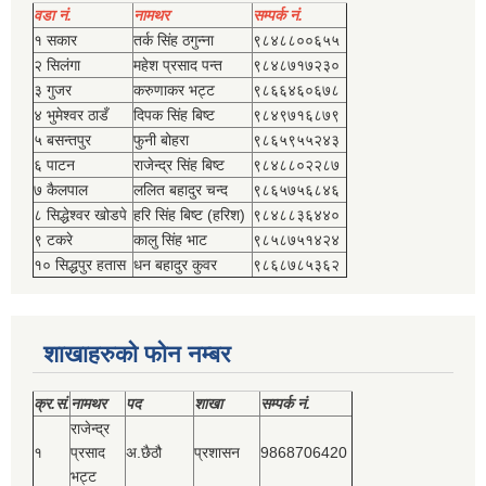
वडा नं.
नामथर
सम्पर्क नं.
१ सकार
तर्क सिंह ठगुन्‍ना
९८४८८००६५५
२ सिलंगा
महेश प्रसाद पन्त
९८४८७१७२३०
३ गुजर
करुणाकर भट्ट
९८६६४६०६७८
४ भुमेश्‍वर ठाडँ
दिपक सिंह बिष्‍ट
९८४९७१६८७९
५ बसन्तपुर
फुनी बोहरा
९८६५९५५२४३
६ पाटन
राजेन्द्र सिंह बिष्‍ट
९८४८८०२२८७
७ कैलपाल
ललित बहादुर चन्द
९८६५७५६८४६
८ सिद्धेश्‍वर खोडपे
हरि सिंह बिष्‍ट (हरिश)
९८४८८३६४४०
९ टकरे
कालु सिंह भाट
९८५८७५१४२४
१० सिद्धपुर हतास
धन बहादुर कुवर
९८६८७८५३६२
शाखाहरुको फोन नम्बर
क्र.सं.
नामथर
पद
शाखा
सम्‍पर्क नं.
राजेन्द्र
१
प्रसाद
अ.छैठौ
प्रशासन
9868706420
भट्ट