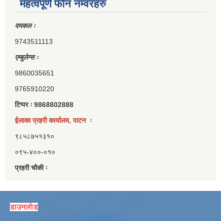
महत्वपूर्ण फोन नम्वरहरु
दमकल ः
9743511113
एम्बुलेन्स ः
9860035651
9765910220
टिप्पर ः 9868802888
ईलाका प्रहरी कार्यालय, पाटन ः
९८५८७५१३१०
०९५-४००-०१०
प्रहरी चौकी ः
डाउनलाेड