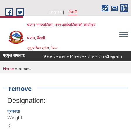
Skip to main content
English
नेपाली
पाटन नगरपालिका, नगर कार्यपालिकाको कार्यालय
पाटन, बैतडी
सुदूरपश्चिम प्रदेश, नेपाल
प्रमुख समाचार:
शिक्षक सरुवाका लागि दरखास्त आव्हान सम्बन्धी सूचना ।
सर
You are here
Home
» remove
remove
Designation:
प्रबक्ता
Weight:
0