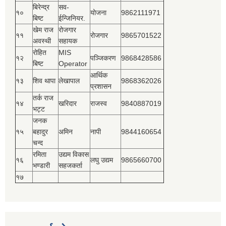
बिरेन्द्र
सव-
१०
योजना
9862111971
बिष्‍ट
ईन्जिनियर.
खेम राज
रोजगार
११
रोजगार
9865701522
अवस्थी
सहायक
रोहित
MIS
१२
पञ्‍जिकरण
9868428586
बिष्‍ट
Operator
आर्थिक
१३
शिव थापा
लेखापाल
9868362026
प्रशासन
तर्क राज
१४
खरिदार
राजस्‍व
9840887019
भट्ट
जनक
१५
बहादुर
अमिन
नापी
9844160654
चन्द
रमिता
उद्यम विकास
१६
लघु उद्यम
9865660700
भण्डारी
सहजकर्ता
१७