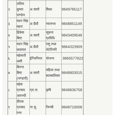
ललित
२
कुमार
अ.सातौ
शिक्षा
9849785117
पाण्डेय
मदन सिंह
३
अ.छैठौ
स्वास्थ्य
9848851149
महरा
हिकेश
सूचना
४
अ.सातौ
9843409548
बिष्‍ट
प्रविधि
मदन सिंह
पशु तथा
५
अ.छैठौ
9864323909
कठायत
भेटेरिनरि
महेश्‍वरी
६
ईन्जिनियर
योजना
.9865577822
धामी
बिस्‍ना
महिला तथा
७
बिष्‍ट
अ.सातौ
9848803015
बालबालिका
(भण्डारी)
महेश
८
प्रसाद
प्रा.स.
कृषि
9848836758
अवस्थी
दीपक
९
प्रसाद
ना.सु.
जिन्सी
9848710008
पन्त