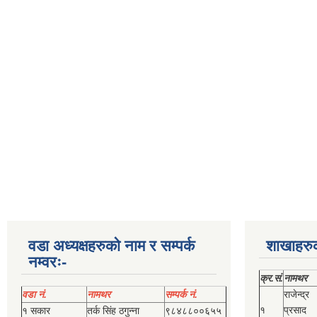
वडा अध्यक्षहरुको नाम र सम्पर्क
शाखाहरु
नम्वरः-
क्र.सं.
नामथर
वडा नं.
नामथर
सम्पर्क नं.
राजेन्द्र
१
प्रसाद
१ सकार
तर्क सिंह ठगुन्‍ना
९८४८८००६५५