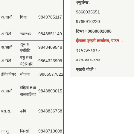
एम्बुलेन्स ः
9860035651
अ.सातौ
शिक्षा
9849785117
9765910220
टिप्पर ः 9868802888
अ.छैठौ
स्वास्थ्य
9848851149
ईलाका प्रहरी कार्यालय, पाटन ः
सूचना
अ.सातौ
9843409548
९८५८७५१३१०
प्रविधि
पशु तथा
०९५-४००-०१०
अ.छैठौ
9864323909
भेटेरिनरि
प्रहरी चौकी ः
ईन्जिनियर
योजना
.9865577822
महिला तथा
अ.सातौ
9848803015
बालबालिका
प्रा.स.
कृषि
9848836758
ना.सु.
जिन्सी
9848710008