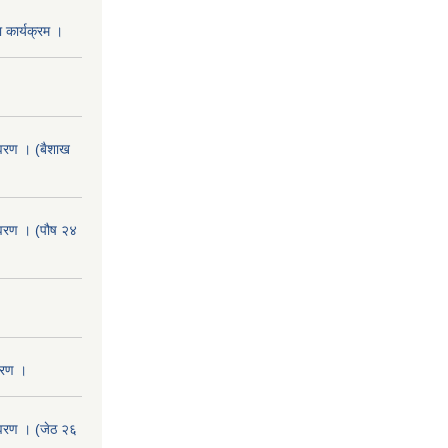
 कार्यक्रम ।
वरण । (बैशाख
वरण । (पौष २४
वरण ।
वरण । (जेठ २६