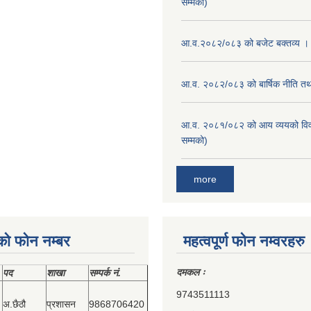
सम्मको)
आ.व.२०८२/०८३ को बजेट बक्तव्य ।
आ.व. २०८२/०८३ को बार्षिक नीति तथा
आ.व. २०८१/०८२ को आय व्ययको वि
सम्मको)
more
को फोन नम्बर
महत्वपूर्ण फोन नम्वरहरु
दमकल ः
पद
शाखा
सम्‍पर्क नं.
9743511113
अ.छैठौ
प्रशासन
9868706420