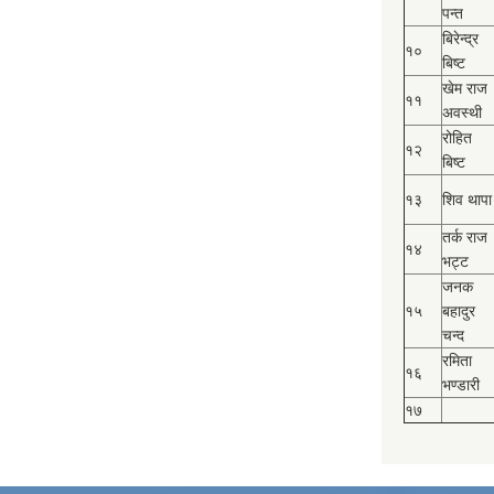
पन्त
बिरेन्द्र
१०
बिष्‍ट
खेम राज
११
अवस्थी
रोहित
१२
बिष्‍ट
१३
शिव थापा
तर्क राज
१४
भट्ट
जनक
१५
बहादुर
चन्द
रमिता
१६
भण्डारी
१७