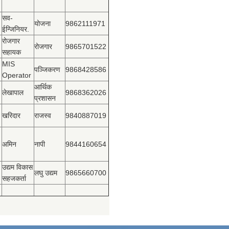
सव-
योजना
9862111971
ईन्जिनियर.
रोजगार
रोजगार
9865701522
सहायक
MIS
पञ्‍जिकरण
9868428586
Operator
आर्थिक
लेखापाल
9868362026
प्रशासन
खरिदार
राजस्‍व
9840887019
अमिन
नापी
9844160654
उद्यम विकास
लघु उद्यम
9865660700
सहजकर्ता