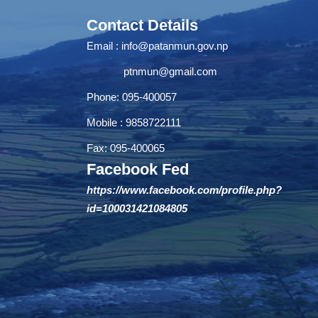
Contact Details
Email :
info@patanmun.gov.np
ptnmun@gmail.com
Phone: 095-400057
Mobile : 9858722111
Fax: 095-400065
Facebook Fed
https://www.facebook.com/profile.php?
id=100031421084805