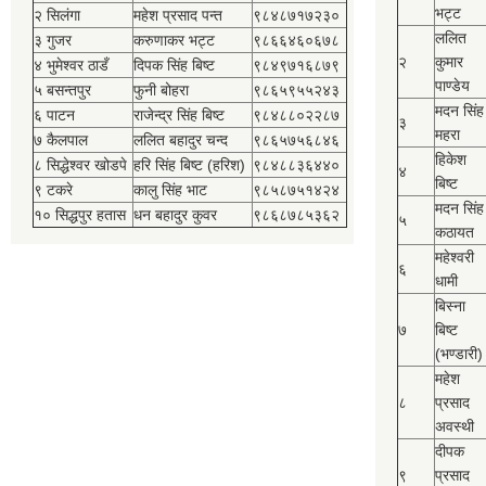
भट्ट
२ सिलंगा
महेश प्रसाद पन्त
९८४८७१७२३०
ललित
३ गुजर
करुणाकर भट्ट
९८६६४६०६७८
२
कुमार
४ भुमेश्‍वर ठाडँ
दिपक सिंह बिष्‍ट
९८४९७१६८७९
पाण्डेय
५ बसन्तपुर
फुनी बोहरा
९८६५९५५२४३
मदन सिंह
६ पाटन
राजेन्द्र सिंह बिष्‍ट
९८४८८०२२८७
३
महरा
७ कैलपाल
ललित बहादुर चन्द
९८६५७५६८४६
हिकेश
८ सिद्धेश्‍वर खोडपे
हरि सिंह बिष्‍ट (हरिश)
९८४८८३६४४०
४
बिष्‍ट
९ टकरे
कालु सिंह भाट
९८५८७५१४२४
मदन सिंह
१० सिद्धपुर हतास
धन बहादुर कुवर
९८६८७८५३६२
५
कठायत
महेश्‍वरी
६
धामी
बिस्‍ना
७
बिष्‍ट
(भण्डारी)
महेश
८
प्रसाद
अवस्थी
दीपक
९
प्रसाद