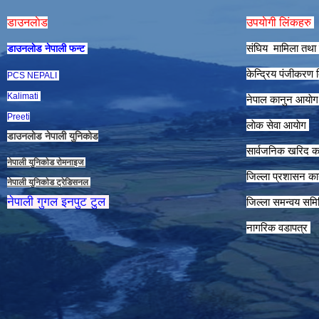
डाउनलाेड
उपयाेगी लिंकहरु
संघिय मामिला तथा 
डाउनलाेड नेपाली फन्ट
केन्द्रिय पंजीकरण
PCS NEPALI
Kalimati
नेपाल कानुन आयाे
Preeti
लाेक सेवा आयाेग
डाउनलाेड नेपाली युनिकाेड
सार्वजनिक खरिद क
नेपाली युनिकाेड राेमनाइज
जिल्ला प्रशासन कार
नेपाली युनिकाेड ट्रेडिसनल
नेपाली गुगल इनपुट टुल
जिल्ला समन्वय समि
नागरिक वडापत्र