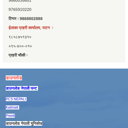
9860035651
9765910220
टिप्पर ः 9868802888
ईलाका प्रहरी कार्यालय, पाटन ः
९८५८७५१३१०
०९५-४००-०१०
प्रहरी चौकी ः
डाउनलाेड
डाउनलाेड नेपाली फन्ट
PCS NEPALI
Kalimati
Preeti
डाउनलाेड नेपाली युनिकाेड