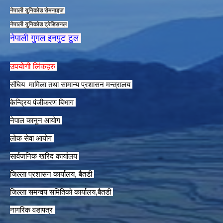
नेपाली युनिकाेड राेमनाइज
नेपाली युनिकाेड ट्रेडिसनल
नेपाली गुगल इनपुट टुल
उपयाेगी लिंकहरु
संघिय मामिला तथा सामान्य प्रशासन मन्त्रालय
केन्द्रिय पंजीकरण बिभाग
नेपाल कानुन आयाेग
लाेक सेवा आयाेग
सार्वजनिक खरिद कार्यालय
जिल्ला प्रशासन कार्यालय, बैतडी
जिल्ला समन्वय समितिको कार्यालय,बैतडी
नागरिक वडापत्र