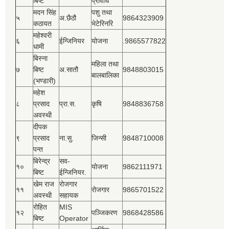
बिष्‍ट
प्रविधि
मदन सिंह
पशु तथा
५
अ.छैठौ
9864323909
कठायत
भेटेरिनरि
महेश्‍वरी
६
ईन्जिनियर
योजना
.9865577822
धामी
बिस्‍ना
महिला तथा
७
बिष्‍ट
अ.सातौ
9848803015
बालबालिका
(भण्डारी)
महेश
८
प्रसाद
प्रा.स.
कृषि
9848836758
अवस्थी
दीपक
९
प्रसाद
ना.सु.
जिन्सी
9848710008
पन्त
बिरेन्द्र
सव-
१०
योजना
9862111971
बिष्‍ट
ईन्जिनियर.
खेम राज
रोजगार
११
रोजगार
9865701522
अवस्थी
सहायक
रोहित
MIS
१२
पञ्‍जिकरण
9868428586
बिष्‍ट
Operator