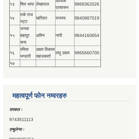
आर्थिक
१३
शिव थापा
लेखापाल
9868362026
प्रशासन
तर्क राज
१४
खरिदार
राजस्‍व
9840887019
भट्ट
जनक
१५
बहादुर
अमिन
नापी
9844160654
चन्द
रमिता
उद्यम विकास
१६
लघु उद्यम
9865660700
भण्डारी
सहजकर्ता
१७
महत्वपूर्ण फोन नम्वरहरु
दमकल ः
9743511113
एम्बुलेन्स ः