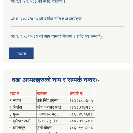
आ.व.२०८२/०८३ को बजेट बक्तव्य ।
आ.व. २०८२/०८३ को बार्षिक नीति तथा कार्यक्रम ।
आ.व. २०८१/०८२ को आय व्ययको विवरण । (जेठ २२ सम्मको)
more
वडा अध्यक्षहरुको नाम र सम्पर्क नम्वरः-
वडा नं.
नामथर
सम्पर्क नं.
१ सकार
तर्क सिंह ठगुन्‍ना
९८४८८००६५५
२ सिलंगा
महेश प्रसाद पन्त
९८४८७१७२३०
३ गुजर
करुणाकर भट्ट
९८६६४६०६७८
४ भुमेश्‍वर ठाडँ
दिपक सिंह बिष्‍ट
९८४९७१६८७९
५ बसन्तपुर
फुनी बोहरा
९८६५९५५२४३