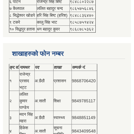
६ पाटन
राजेन्द्र सिंह बिष्‍ट
९८४८८०२२८७
७ कैलपाल
ललित बहादुर चन्द
९८६५७५६८४६
८ सिद्धेश्‍वर खोडपे
हरि सिंह बिष्‍ट (हरिश)
९८४८८३६४४०
९ टकरे
कालु सिंह भाट
९८५८७५१४२४
१० सिद्धपुर हतास
धन बहादुर कुवर
९८६८७८५३६२
शाखाहरुको फोन नम्बर
क्र.सं.
नामथर
पद
शाखा
सम्‍पर्क नं.
राजेन्द्र
१
प्रसाद
अ.छैठौ
प्रशासन
9868706420
भट्ट
ललित
२
कुमार
अ.सातौ
शिक्षा
9849785117
पाण्डेय
मदन सिंह
३
अ.छैठौ
स्वास्थ्य
9848851149
महरा
हिकेश
सूचना
४
अ.सातौ
9843409548