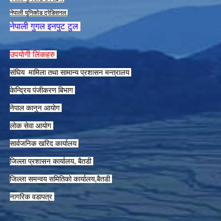
नेपाली युनिकाेड ट्रेडिसनल
नेपाली गुगल इनपुट टुल
उपयाेगी लिंकहरु
संघिय मामिला तथा सामान्य प्रशासन मन्त्रालय
केन्द्रिय पंजीकरण बिभाग
नेपाल कानुन आयाेग
लाेक सेवा आयाेग
सार्वजनिक खरिद कार्यालय
जिल्ला प्रशासन कार्यालय, बैतडी
जिल्ला समन्वय समितिको कार्यालय,बैतडी
नागरिक वडापत्र