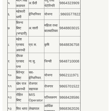
मदन सिंह
पशु तथा
५
अ.छैठौ
9864323909
कठायत
भेटेरिनरि
महेश्‍वरी
६
ईन्जिनियर
योजना
.9865577822
धामी
बिस्‍ना
महिला तथा
७
बिष्‍ट
अ.सातौ
9848803015
बालबालिका
(भण्डारी)
महेश
८
प्रसाद
प्रा.स.
कृषि
9848836758
अवस्थी
दीपक
९
प्रसाद
ना.सु.
जिन्सी
9848710008
पन्त
बिरेन्द्र
सव-
१०
योजना
9862111971
बिष्‍ट
ईन्जिनियर.
खेम राज
रोजगार
११
रोजगार
9865701522
अवस्थी
सहायक
रोहित
MIS
१२
पञ्‍जिकरण
9868428586
बिष्‍ट
Operator
आर्थिक
१३
शिव थापा
लेखापाल
9868362026