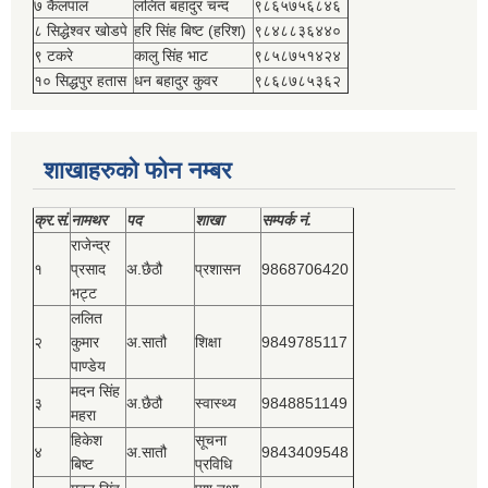
७ कैलपाल
ललित बहादुर चन्द
९८६५७५६८४६
८ सिद्धेश्‍वर खोडपे
हरि सिंह बिष्‍ट (हरिश)
९८४८८३६४४०
९ टकरे
कालु सिंह भाट
९८५८७५१४२४
१० सिद्धपुर हतास
धन बहादुर कुवर
९८६८७८५३६२
शाखाहरुको फोन नम्बर
क्र.सं.
नामथर
पद
शाखा
सम्‍पर्क नं.
राजेन्द्र
१
प्रसाद
अ.छैठौ
प्रशासन
9868706420
भट्ट
ललित
२
कुमार
अ.सातौ
शिक्षा
9849785117
पाण्डेय
मदन सिंह
३
अ.छैठौ
स्वास्थ्य
9848851149
महरा
हिकेश
सूचना
४
अ.सातौ
9843409548
बिष्‍ट
प्रविधि