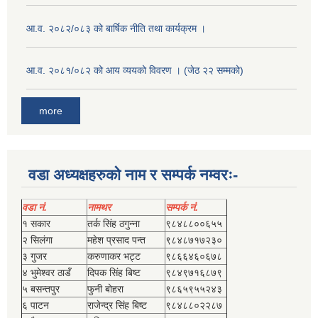
आ.व. २०८२/०८३ को बार्षिक नीति तथा कार्यक्रम ।
आ.व. २०८१/०८२ को आय व्ययको विवरण । (जेठ २२ सम्मको)
more
वडा अध्यक्षहरुको नाम र सम्पर्क नम्वरः-
वडा नं.
नामथर
सम्पर्क नं.
१ सकार
तर्क सिंह ठगुन्‍ना
९८४८८००६५५
२ सिलंगा
महेश प्रसाद पन्त
९८४८७१७२३०
३ गुजर
करुणाकर भट्ट
९८६६४६०६७८
४ भुमेश्‍वर ठाडँ
दिपक सिंह बिष्‍ट
९८४९७१६८७९
५ बसन्तपुर
फुनी बोहरा
९८६५९५५२४३
६ पाटन
राजेन्द्र सिंह बिष्‍ट
९८४८८०२२८७