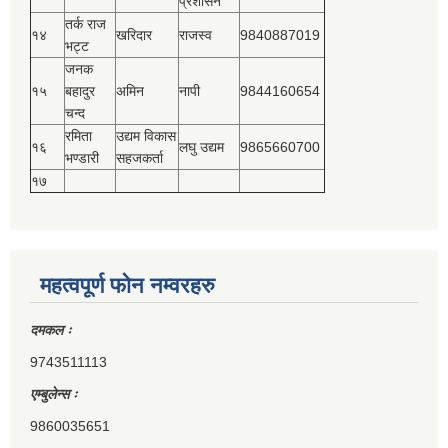
प्रशासन
तर्क राज
१४
खरिदार
राजस्‍व
9840887019
भट्ट
जनक
१५
बहादुर
अमिन
नापी
9844160654
चन्द
रमिता
उद्यम विकास
१६
लघु उद्यम
9865660700
भण्डारी
सहजकर्ता
१७
महत्वपूर्ण फोन नम्वरहरु
दमकल ः
9743511113
एम्बुलेन्स ः
9860035651