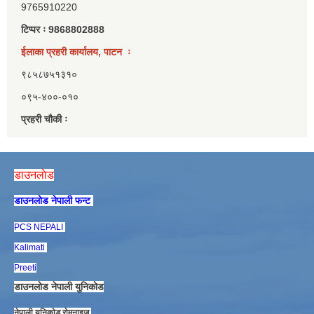
9765910220
टिप्पर ः 9868802888
ईलाका प्रहरी कार्यालय, पाटन ः
९८५८७५१३१०
०९५-४००-०१०
प्रहरी चौकी ः
डाउनलाेड
डाउनलाेड नेपाली फन्ट
PCS NEPALI
Kalimati
Preeti
डाउनलाेड नेपाली युनिकाेड
नेपाली युनिकाेड राेमनाइज