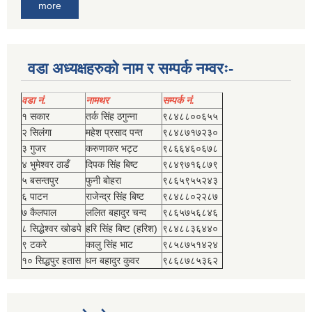
more
वडा अध्यक्षहरुको नाम र सम्पर्क नम्वरः-
वडा नं.
नामथर
सम्पर्क नं.
१ सकार
तर्क सिंह ठगुन्‍ना
९८४८८००६५५
२ सिलंगा
महेश प्रसाद पन्त
९८४८७१७२३०
३ गुजर
करुणाकर भट्ट
९८६६४६०६७८
४ भुमेश्‍वर ठाडँ
दिपक सिंह बिष्‍ट
९८४९७१६८७९
५ बसन्तपुर
फुनी बोहरा
९८६५९५५२४३
६ पाटन
राजेन्द्र सिंह बिष्‍ट
९८४८८०२२८७
७ कैलपाल
ललित बहादुर चन्द
९८६५७५६८४६
८ सिद्धेश्‍वर खोडपे
हरि सिंह बिष्‍ट (हरिश)
९८४८८३६४४०
९ टकरे
कालु सिंह भाट
९८५८७५१४२४
१० सिद्धपुर हतास
धन बहादुर कुवर
९८६८७८५३६२