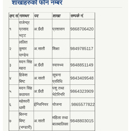
शाखाहरुको फोन नम्बर
क्र.सं.
नामथर
पद
शाखा
सम्‍पर्क नं.
राजेन्द्र
१
प्रसाद
अ.छैठौ
प्रशासन
9868706420
भट्ट
ललित
२
कुमार
अ.सातौ
शिक्षा
9849785117
पाण्डेय
मदन सिंह
३
अ.छैठौ
स्वास्थ्य
9848851149
महरा
हिकेश
सूचना
४
अ.सातौ
9843409548
बिष्‍ट
प्रविधि
मदन सिंह
पशु तथा
५
अ.छैठौ
9864323909
कठायत
भेटेरिनरि
महेश्‍वरी
६
ईन्जिनियर
योजना
.9865577822
धामी
बिस्‍ना
महिला तथा
७
बिष्‍ट
अ.सातौ
9848803015
बालबालिका
(भण्डारी)