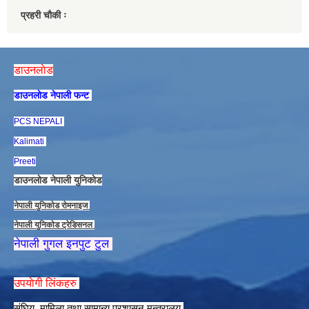
प्रहरी चौकी ः
डाउनलाेड
डाउनलाेड नेपाली फन्ट
PCS NEPALI
Kalimati
Preeti
डाउनलाेड नेपाली युनिकाेड
नेपाली युनिकाेड राेमनाइज
नेपाली युनिकाेड ट्रेडिसनल
नेपाली गुगल इनपुट टुल
उपयाेगी लिंकहरु
संघिय मामिला तथा सामान्य प्रशासन मन्त्रालय