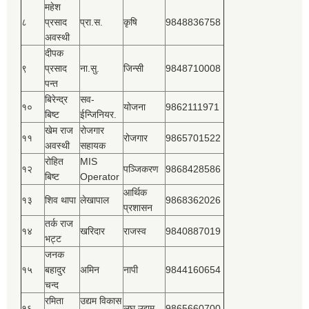
महेश
८
प्रसाद
प्रा.स.
कृषि
9848836758
अवस्थी
दीपक
९
प्रसाद
ना.सु.
जिन्सी
9848710008
पन्त
बिरेन्द्र
सव-
१०
योजना
9862111971
बिष्‍ट
ईन्जिनियर.
खेम राज
रोजगार
११
रोजगार
9865701522
अवस्थी
सहायक
रोहित
MIS
१२
पञ्‍जिकरण
9868428586
बिष्‍ट
Operator
आर्थिक
१३
शिव थापा
लेखापाल
9868362026
प्रशासन
तर्क राज
१४
खरिदार
राजस्‍व
9840887019
भट्ट
जनक
१५
बहादुर
अमिन
नापी
9844160654
चन्द
रमिता
उद्यम विकास
१६
लघु उद्यम
9865660700