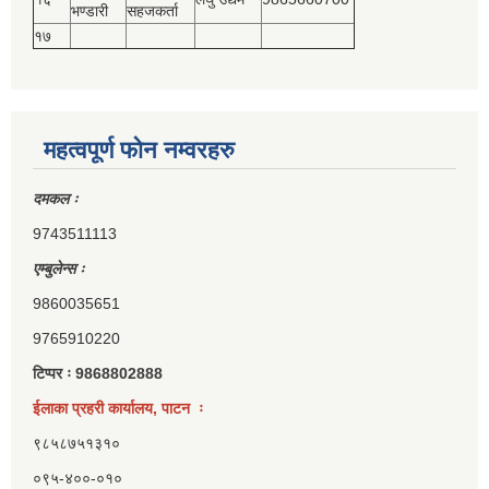
भण्डारी
सहजकर्ता
१७
महत्वपूर्ण फोन नम्वरहरु
दमकल ः
9743511113
एम्बुलेन्स ः
9860035651
9765910220
टिप्पर ः 9868802888
ईलाका प्रहरी कार्यालय, पाटन ः
९८५८७५१३१०
०९५-४००-०१०