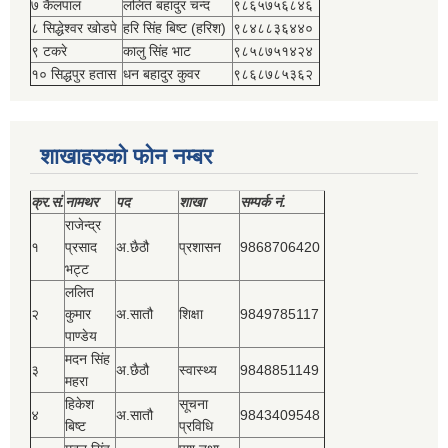
७ कैलपाल
ललित बहादुर चन्द
९८६५७५६८४६
८ सिद्धेश्‍वर खोडपे
हरि सिंह बिष्‍ट (हरिश)
९८४८८३६४४०
९ टकरे
कालु सिंह भाट
९८५८७५१४२४
१० सिद्धपुर हतास
धन बहादुर कुवर
९८६८७८५३६२
शाखाहरुको फोन नम्बर
क्र.सं.
नामथर
पद
शाखा
सम्‍पर्क नं.
राजेन्द्र
१
प्रसाद
अ.छैठौ
प्रशासन
9868706420
भट्ट
ललित
२
कुमार
अ.सातौ
शिक्षा
9849785117
पाण्डेय
मदन सिंह
३
अ.छैठौ
स्वास्थ्य
9848851149
महरा
हिकेश
सूचना
४
अ.सातौ
9843409548
बिष्‍ट
प्रविधि