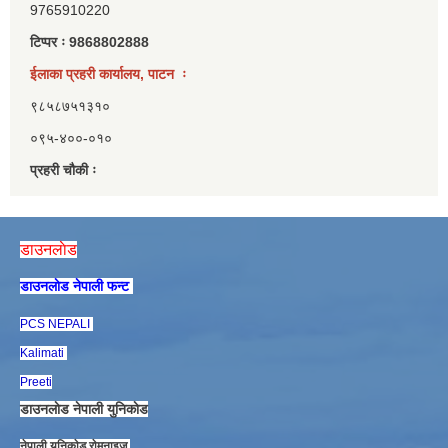
9765910220
टिप्पर ः 9868802888
ईलाका प्रहरी कार्यालय, पाटन ः
९८५८७५१३१०
०९५-४००-०१०
प्रहरी चौकी ः
डाउनलाेड
डाउनलाेड नेपाली फन्ट
PCS NEPALI
Kalimati
Preeti
डाउनलाेड नेपाली युनिकाेड
नेपाली युनिकाेड राेमनाइज