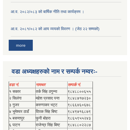
आ.व. २०८२/०८३ को बार्षिक नीति तथा कार्यक्रम ।
आ.व. २०८१/०८२ को आय व्ययको विवरण । (जेठ २२ सम्मको)
more
वडा अध्यक्षहरुको नाम र सम्पर्क नम्वरः-
वडा नं.
नामथर
सम्पर्क नं.
१ सकार
तर्क सिंह ठगुन्‍ना
९८४८८००६५५
२ सिलंगा
महेश प्रसाद पन्त
९८४८७१७२३०
३ गुजर
करुणाकर भट्ट
९८६६४६०६७८
४ भुमेश्‍वर ठाडँ
दिपक सिंह बिष्‍ट
९८४९७१६८७९
५ बसन्तपुर
फुनी बोहरा
९८६५९५५२४३
६ पाटन
राजेन्द्र सिंह बिष्‍ट
९८४८८०२२८७