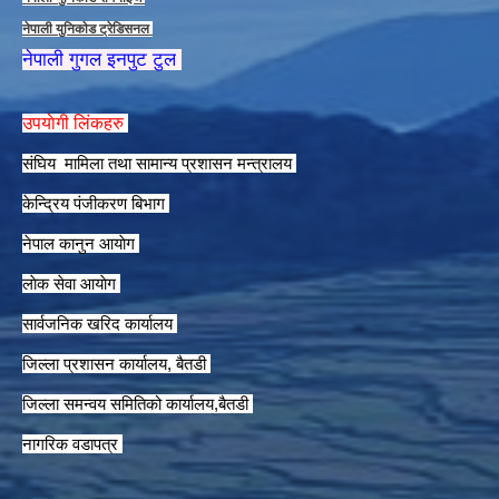
नेपाली युनिकाेड ट्रेडिसनल
नेपाली गुगल इनपुट टुल
उपयाेगी लिंकहरु
संघिय मामिला तथा सामान्य प्रशासन मन्त्रालय
केन्द्रिय पंजीकरण बिभाग
नेपाल कानुन आयाेग
लाेक सेवा आयाेग
सार्वजनिक खरिद कार्यालय
जिल्ला प्रशासन कार्यालय, बैतडी
जिल्ला समन्वय समितिको कार्यालय,बैतडी
नागरिक वडापत्र