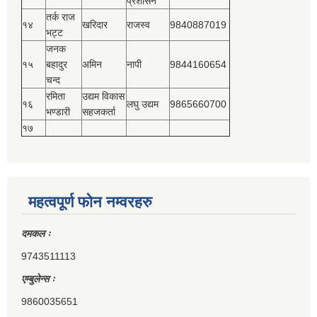
प्रशासन
तर्क राज
१४
खरिदार
राजस्‍व
9840887019
भट्ट
जनक
१५
बहादुर
अमिन
नापी
9844160654
चन्द
रमिता
उद्यम विकास
१६
लघु उद्यम
9865660700
भण्डारी
सहजकर्ता
१७
महत्वपूर्ण फोन नम्वरहरु
दमकल ः
9743511113
एम्बुलेन्स ः
9860035651