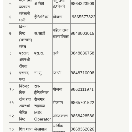
मदन सिंह
पशु तथा
५
अ.छैठौ
9864323909
कठायत
भेटेरिनरि
महेश्‍वरी
६
ईन्जिनियर
योजना
.9865577822
धामी
बिस्‍ना
महिला तथा
७
बिष्‍ट
अ.सातौ
9848803015
बालबालिका
(भण्डारी)
महेश
८
प्रसाद
प्रा.स.
कृषि
9848836758
अवस्थी
दीपक
९
प्रसाद
ना.सु.
जिन्सी
9848710008
पन्त
बिरेन्द्र
सव-
१०
योजना
9862111971
बिष्‍ट
ईन्जिनियर.
खेम राज
रोजगार
११
रोजगार
9865701522
अवस्थी
सहायक
रोहित
MIS
१२
पञ्‍जिकरण
9868428586
बिष्‍ट
Operator
आर्थिक
१३
शिव थापा
लेखापाल
9868362026