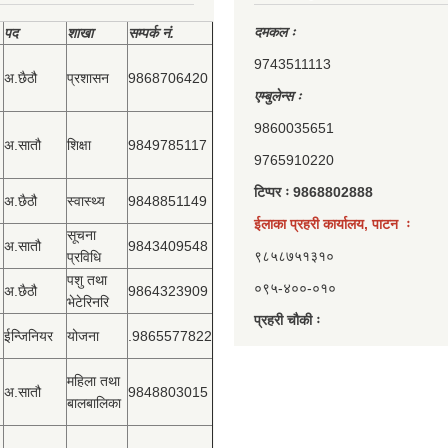
दमकल ः
पद
शाखा
सम्‍पर्क नं.
9743511113
अ.छैठौ
प्रशासन
9868706420
एम्बुलेन्स ः
9860035651
अ.सातौ
शिक्षा
9849785117
9765910220
टिप्पर ः 9868802888
अ.छैठौ
स्वास्थ्य
9848851149
ईलाका प्रहरी कार्यालय, पाटन ः
सूचना
अ.सातौ
9843409548
९८५८७५१३१०
प्रविधि
पशु तथा
०९५-४००-०१०
अ.छैठौ
9864323909
भेटेरिनरि
प्रहरी चौकी ः
ईन्जिनियर
योजना
.9865577822
महिला तथा
अ.सातौ
9848803015
बालबालिका