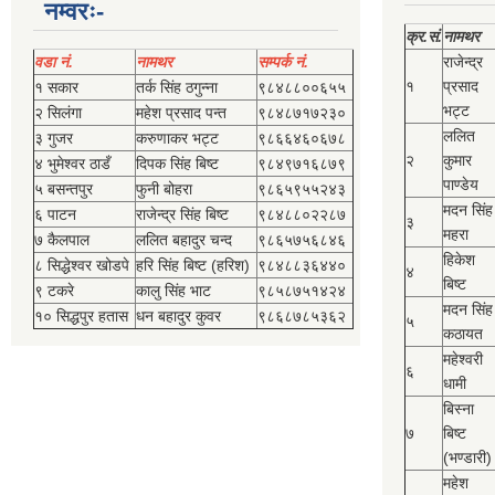
नम्वरः-
क्र.सं.
नामथर
वडा नं.
नामथर
सम्पर्क नं.
राजेन्द्र
१
प्रसाद
१ सकार
तर्क सिंह ठगुन्‍ना
९८४८८००६५५
भट्ट
२ सिलंगा
महेश प्रसाद पन्त
९८४८७१७२३०
ललित
३ गुजर
करुणाकर भट्ट
९८६६४६०६७८
२
कुमार
४ भुमेश्‍वर ठाडँ
दिपक सिंह बिष्‍ट
९८४९७१६८७९
पाण्डेय
५ बसन्तपुर
फुनी बोहरा
९८६५९५५२४३
मदन सिंह
६ पाटन
राजेन्द्र सिंह बिष्‍ट
९८४८८०२२८७
३
महरा
७ कैलपाल
ललित बहादुर चन्द
९८६५७५६८४६
हिकेश
८ सिद्धेश्‍वर खोडपे
हरि सिंह बिष्‍ट (हरिश)
९८४८८३६४४०
४
बिष्‍ट
९ टकरे
कालु सिंह भाट
९८५८७५१४२४
मदन सिंह
१० सिद्धपुर हतास
धन बहादुर कुवर
९८६८७८५३६२
५
कठायत
महेश्‍वरी
६
धामी
बिस्‍ना
७
बिष्‍ट
(भण्डारी)
महेश