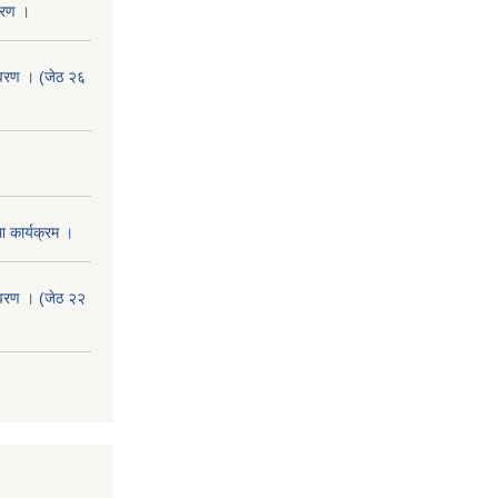
वरण ।
वरण । (जेठ २६
 कार्यक्रम ।
वरण । (जेठ २२