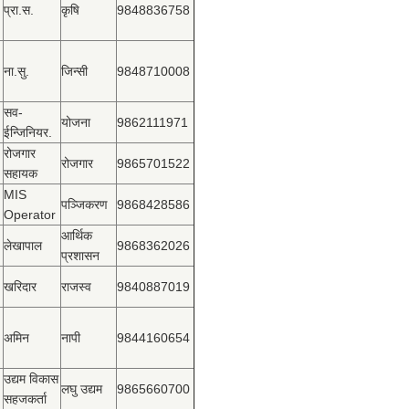
प्रा.स.
कृषि
9848836758
ना.सु.
जिन्सी
9848710008
सव-
योजना
9862111971
ईन्जिनियर.
रोजगार
रोजगार
9865701522
सहायक
MIS
पञ्‍जिकरण
9868428586
Operator
आर्थिक
लेखापाल
9868362026
प्रशासन
खरिदार
राजस्‍व
9840887019
अमिन
नापी
9844160654
उद्यम विकास
लघु उद्यम
9865660700
सहजकर्ता