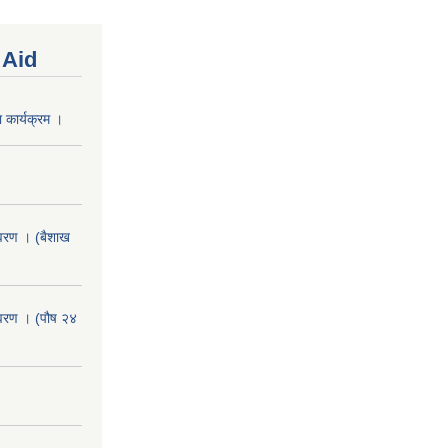
 Aid
 कार्यक्रम ।
वरण । (बैशाख
वरण । (पौष २४