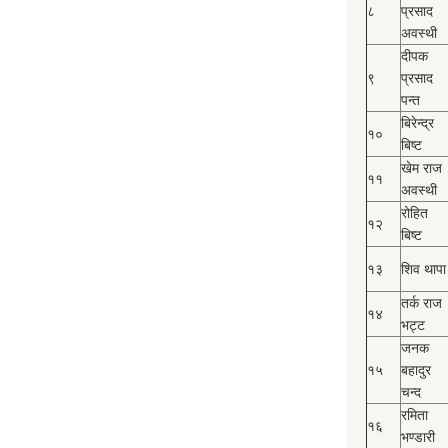
८
प्रसाद
अवस्थी
दीपक
९
प्रसाद
पन्त
बिरेन्द्र
१०
बिष्‍ट
खेम राज
११
अवस्थी
रोहित
१२
बिष्‍ट
१३
शिव थापा
तर्क राज
१४
भट्ट
जनक
१५
बहादुर
चन्द
रमिता
१६
भण्डारी