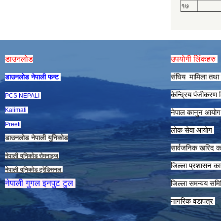
१७
डाउनलाेड
उपयाेगी लिंकहरु
संघिय मामिला तथा 
डाउनलाेड नेपाली फन्ट
केन्द्रिय पंजीकरण
PCS NEPALI
Kalimati
नेपाल कानुन आयाे
Preeti
लाेक सेवा आयाेग
डाउनलाेड नेपाली युनिकाेड
सार्वजनिक खरिद क
नेपाली युनिकाेड राेमनाइज
जिल्ला प्रशासन कार
नेपाली युनिकाेड ट्रेडिसनल
नेपाली गुगल इनपुट टुल
जिल्ला समन्वय समि
नागरिक वडापत्र