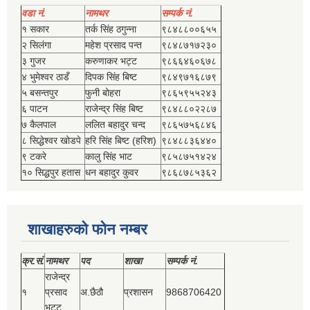
वडा नं.
नामथर
सम्पर्क नं.
१ सकार
तर्क सिंह ठगुन्‍ना
९८४८८००६५५
२ सिलंगा
महेश प्रसाद पन्त
९८४८७१७२३०
३ गुजर
करुणाकर भट्ट
९८६६४६०६७८
४ भुमेश्‍वर ठाडँ
दिपक सिंह बिष्‍ट
९८४९७१६८७९
५ बसन्तपुर
फुनी बोहरा
९८६५९५५२४३
६ पाटन
राजेन्द्र सिंह बिष्‍ट
९८४८८०२२८७
७ कैलपाल
ललित बहादुर चन्द
९८६५७५६८४६
८ सिद्धेश्‍वर खोडपे
हरि सिंह बिष्‍ट (हरिश)
९८४८८३६४४०
९ टकरे
कालु सिंह भाट
९८५८७५१४२४
१० सिद्धपुर हतास
धन बहादुर कुवर
९८६८७८५३६२
शाखाहरुको फोन नम्बर
क्र.सं.
नामथर
पद
शाखा
सम्‍पर्क नं.
राजेन्द्र
१
प्रसाद
अ.छैठौ
प्रशासन
9868706420
भट्ट