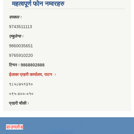
महत्वपूर्ण फोन नम्वरहरु
दमकल ः
9743511113
एम्बुलेन्स ः
9860035651
9765910220
टिप्पर ः 9868802888
ईलाका प्रहरी कार्यालय, पाटन ः
९८५८७५१३१०
०९५-४००-०१०
प्रहरी चौकी ः
डाउनलाेड