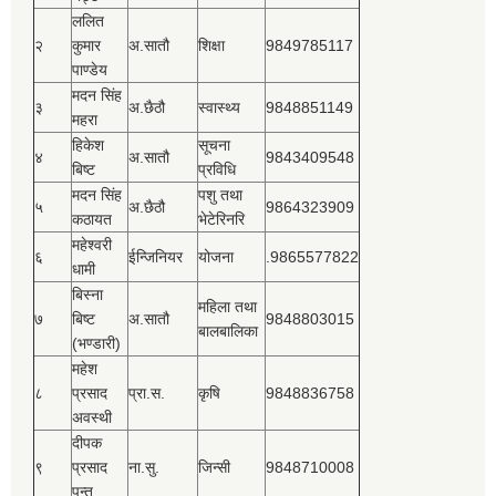
ललित
२
कुमार
अ.सातौ
शिक्षा
9849785117
पाण्डेय
मदन सिंह
३
अ.छैठौ
स्वास्थ्य
9848851149
महरा
हिकेश
सूचना
४
अ.सातौ
9843409548
बिष्‍ट
प्रविधि
मदन सिंह
पशु तथा
५
अ.छैठौ
9864323909
कठायत
भेटेरिनरि
महेश्‍वरी
६
ईन्जिनियर
योजना
.9865577822
धामी
बिस्‍ना
महिला तथा
७
बिष्‍ट
अ.सातौ
9848803015
बालबालिका
(भण्डारी)
महेश
८
प्रसाद
प्रा.स.
कृषि
9848836758
अवस्थी
दीपक
९
प्रसाद
ना.सु.
जिन्सी
9848710008
पन्त