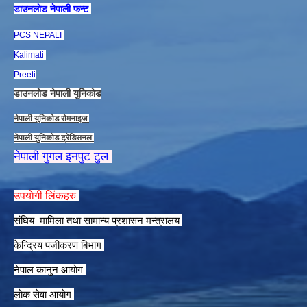
डाउनलाेड नेपाली फन्ट
PCS NEPALI
Kalimati
Preeti
डाउनलाेड नेपाली युनिकाेड
नेपाली युनिकाेड राेमनाइज
नेपाली युनिकाेड ट्रेडिसनल
नेपाली गुगल इनपुट टुल
उपयाेगी लिंकहरु
संघिय मामिला तथा सामान्य प्रशासन मन्त्रालय
केन्द्रिय पंजीकरण बिभाग
नेपाल कानुन आयाेग
लाेक सेवा आयाेग