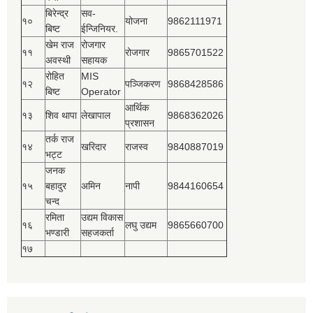
बिरेन्द्र
सव-
१०
योजना
9862111971
बिष्‍ट
ईन्जिनियर.
खेम राज
रोजगार
११
रोजगार
9865701522
अवस्थी
सहायक
रोहित
MIS
१२
पञ्‍जिकरण
9868428586
बिष्‍ट
Operator
आर्थिक
१३
शिव थापा
लेखापाल
9868362026
प्रशासन
तर्क राज
१४
खरिदार
राजस्‍व
9840887019
भट्ट
जनक
१५
बहादुर
अमिन
नापी
9844160654
चन्द
रमिता
उद्यम विकास
१६
लघु उद्यम
9865660700
भण्डारी
सहजकर्ता
१७