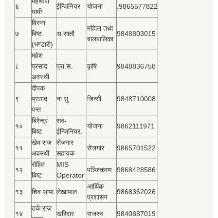
महेश्‍वरी
६
ईन्जिनियर
योजना
.9865577822
धामी
बिस्‍ना
महिला तथा
७
बिष्‍ट
अ.सातौ
9848803015
बालबालिका
(भण्डारी)
महेश
८
प्रसाद
प्रा.स.
कृषि
9848836758
अवस्थी
दीपक
९
प्रसाद
ना.सु.
जिन्सी
9848710008
पन्त
बिरेन्द्र
सव-
१०
योजना
9862111971
बिष्‍ट
ईन्जिनियर.
खेम राज
रोजगार
११
रोजगार
9865701522
अवस्थी
सहायक
रोहित
MIS
१२
पञ्‍जिकरण
9868428586
बिष्‍ट
Operator
आर्थिक
१३
शिव थापा
लेखापाल
9868362026
प्रशासन
तर्क राज
१४
खरिदार
राजस्‍व
9840887019