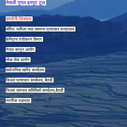
नेपाली गुगल इनपुट टुल
उपयाेगी लिंकहरु
संघिय मामिला तथा सामान्य प्रशासन मन्त्रालय
केन्द्रिय पंजीकरण बिभाग
नेपाल कानुन आयाेग
लाेक सेवा आयाेग
सार्वजनिक खरिद कार्यालय
जिल्ला प्रशासन कार्यालय, बैतडी
जिल्ला समन्वय समितिको कार्यालय,बैतडी
नागरिक वडापत्र