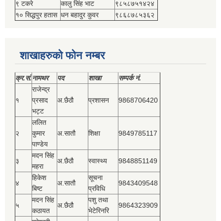
९ टकरे
कालु सिंह भाट
९८५८७५१४२४
१० सिद्धपुर हतास
धन बहादुर कुवर
९८६८७८५३६२
शाखाहरुको फोन नम्बर
क्र.सं.
नामथर
पद
शाखा
सम्‍पर्क नं.
राजेन्द्र
१
प्रसाद
अ.छैठौ
प्रशासन
9868706420
भट्ट
ललित
२
कुमार
अ.सातौ
शिक्षा
9849785117
पाण्डेय
मदन सिंह
३
अ.छैठौ
स्वास्थ्य
9848851149
महरा
हिकेश
सूचना
४
अ.सातौ
9843409548
बिष्‍ट
प्रविधि
मदन सिंह
पशु तथा
५
अ.छैठौ
9864323909
कठायत
भेटेरिनरि