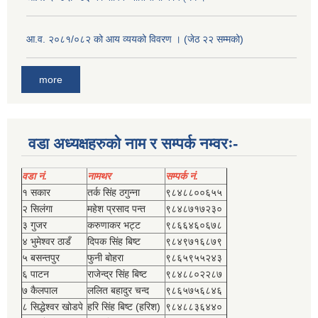
आ.व. २०८१/०८२ को आय व्ययको विवरण । (जेठ २२ सम्मको)
more
वडा अध्यक्षहरुको नाम र सम्पर्क नम्वरः-
वडा नं.
नामथर
सम्पर्क नं.
१ सकार
तर्क सिंह ठगुन्‍ना
९८४८८००६५५
२ सिलंगा
महेश प्रसाद पन्त
९८४८७१७२३०
३ गुजर
करुणाकर भट्ट
९८६६४६०६७८
४ भुमेश्‍वर ठाडँ
दिपक सिंह बिष्‍ट
९८४९७१६८७९
५ बसन्तपुर
फुनी बोहरा
९८६५९५५२४३
६ पाटन
राजेन्द्र सिंह बिष्‍ट
९८४८८०२२८७
७ कैलपाल
ललित बहादुर चन्द
९८६५७५६८४६
८ सिद्धेश्‍वर खोडपे
हरि सिंह बिष्‍ट (हरिश)
९८४८८३६४४०