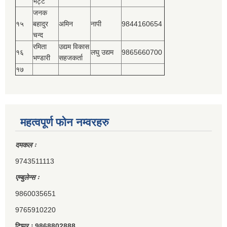
भट्ट
जनक
१५
बहादुर
अमिन
नापी
9844160654
चन्द
रमिता
उद्यम विकास
१६
लघु उद्यम
9865660700
भण्डारी
सहजकर्ता
१७
महत्वपूर्ण फोन नम्वरहरु
दमकल ः
9743511113
एम्बुलेन्स ः
9860035651
9765910220
टिप्पर ः 9868802888