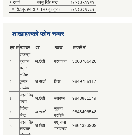
९ टकरे
कालु सिंह भाट
९८५८७५१४२४
१० सिद्धपुर हतास
धन बहादुर कुवर
९८६८७८५३६२
शाखाहरुको फोन नम्बर
क्र.सं.
नामथर
पद
शाखा
सम्‍पर्क नं.
राजेन्द्र
१
प्रसाद
अ.छैठौ
प्रशासन
9868706420
भट्ट
ललित
२
कुमार
अ.सातौ
शिक्षा
9849785117
पाण्डेय
मदन सिंह
३
अ.छैठौ
स्वास्थ्य
9848851149
महरा
हिकेश
सूचना
४
अ.सातौ
9843409548
बिष्‍ट
प्रविधि
मदन सिंह
पशु तथा
५
अ.छैठौ
9864323909
कठायत
भेटेरिनरि