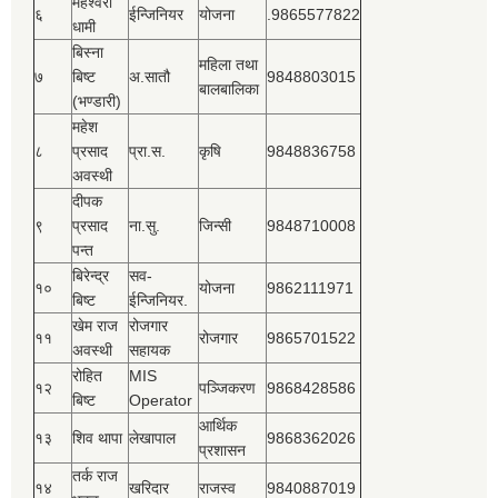
महेश्‍वरी
६
ईन्जिनियर
योजना
.9865577822
धामी
बिस्‍ना
महिला तथा
७
बिष्‍ट
अ.सातौ
9848803015
बालबालिका
(भण्डारी)
महेश
८
प्रसाद
प्रा.स.
कृषि
9848836758
अवस्थी
दीपक
९
प्रसाद
ना.सु.
जिन्सी
9848710008
पन्त
बिरेन्द्र
सव-
१०
योजना
9862111971
बिष्‍ट
ईन्जिनियर.
खेम राज
रोजगार
११
रोजगार
9865701522
अवस्थी
सहायक
रोहित
MIS
१२
पञ्‍जिकरण
9868428586
बिष्‍ट
Operator
आर्थिक
१३
शिव थापा
लेखापाल
9868362026
प्रशासन
तर्क राज
१४
खरिदार
राजस्‍व
9840887019