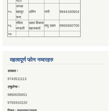
भट्ट
जनक
१५
बहादुर
अमिन
नापी
9844160654
चन्द
रमिता
उद्यम विकास
१६
लघु उद्यम
9865660700
भण्डारी
सहजकर्ता
१७
महत्वपूर्ण फोन नम्वरहरु
दमकल ः
9743511113
एम्बुलेन्स ः
9860035651
9765910220
टिप्पर ः 9868802888