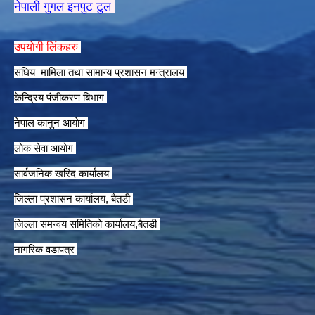
नेपाली गुगल इनपुट टुल
उपयाेगी लिंकहरु
संघिय मामिला तथा सामान्य प्रशासन मन्त्रालय
केन्द्रिय पंजीकरण बिभाग
नेपाल कानुन आयाेग
लाेक सेवा आयाेग
सार्वजनिक खरिद कार्यालय
जिल्ला प्रशासन कार्यालय, बैतडी
जिल्ला समन्वय समितिको कार्यालय,बैतडी
नागरिक वडापत्र