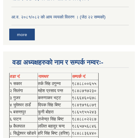
आ.व. २०८१/०८२ को आय व्ययको विवरण । (जेठ २२ सम्मको)
more
वडा अध्यक्षहरुको नाम र सम्पर्क नम्वरः-
वडा नं.
नामथर
सम्पर्क नं.
१ सकार
तर्क सिंह ठगुन्‍ना
९८४८८००६५५
२ सिलंगा
महेश प्रसाद पन्त
९८४८७१७२३०
३ गुजर
करुणाकर भट्ट
९८६६४६०६७८
४ भुमेश्‍वर ठाडँ
दिपक सिंह बिष्‍ट
९८४९७१६८७९
५ बसन्तपुर
फुनी बोहरा
९८६५९५५२४३
६ पाटन
राजेन्द्र सिंह बिष्‍ट
९८४८८०२२८७
७ कैलपाल
ललित बहादुर चन्द
९८६५७५६८४६
८ सिद्धेश्‍वर खोडपे
हरि सिंह बिष्‍ट (हरिश)
९८४८८३६४४०