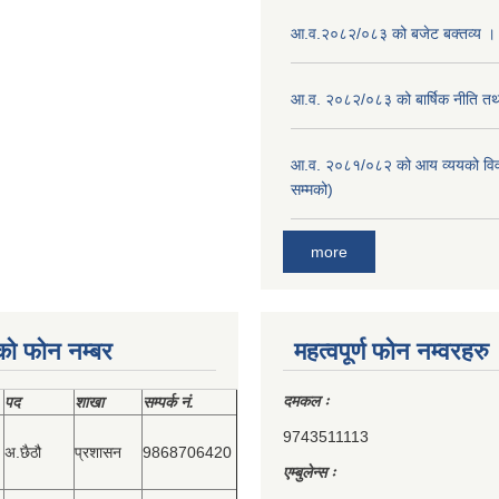
आ.व.२०८२/०८३ को बजेट बक्तव्य ।
आ.व. २०८२/०८३ को बार्षिक नीति तथा
आ.व. २०८१/०८२ को आय व्ययको वि
सम्मको)
more
को फोन नम्बर
महत्वपूर्ण फोन नम्वरहरु
दमकल ः
पद
शाखा
सम्‍पर्क नं.
9743511113
अ.छैठौ
प्रशासन
9868706420
एम्बुलेन्स ः