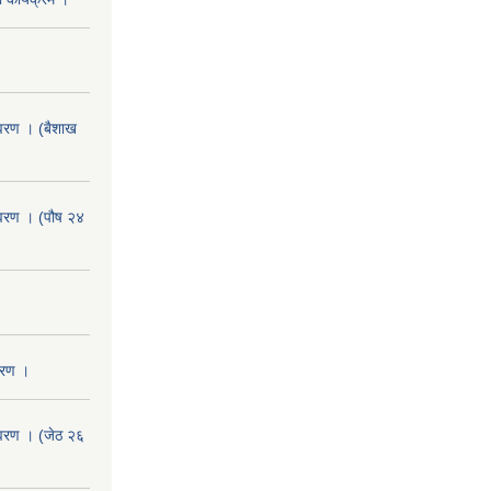
वरण । (बैशाख
वरण । (पौष २४
वरण ।
वरण । (जेठ २६