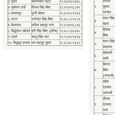
ललित
३ गुजर
करुणाकर भट्ट
९८६६४६०६७८
२
कुमार
४ भुमेश्‍वर ठाडँ
दिपक सिंह बिष्‍ट
९८४९७१६८७९
पाण्डेय
५ बसन्तपुर
फुनी बोहरा
९८६५९५५२४३
मदन सिंह
६ पाटन
राजेन्द्र सिंह बिष्‍ट
९८४८८०२२८७
३
महरा
७ कैलपाल
ललित बहादुर चन्द
९८६५७५६८४६
हिकेश
८ सिद्धेश्‍वर खोडपे
हरि सिंह बिष्‍ट (हरिश)
९८४८८३६४४०
४
बिष्‍ट
९ टकरे
कालु सिंह भाट
९८५८७५१४२४
मदन सिंह
१० सिद्धपुर हतास
धन बहादुर कुवर
९८६८७८५३६२
५
कठायत
महेश्‍वरी
६
धामी
बिस्‍ना
७
बिष्‍ट
(भण्डारी)
महेश
८
प्रसाद
अवस्थी
दीपक
९
प्रसाद
पन्त