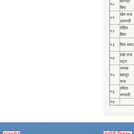
बिरेन्द्र
१०
बिष्‍ट
खेम राज
११
अवस्थी
रोहित
१२
बिष्‍ट
१३
शिव थापा
तर्क राज
१४
भट्ट
जनक
१५
बहादुर
चन्द
रमिता
१६
भण्डारी
१७
डाउनलाेड
उपयाेगी लिंकहरु