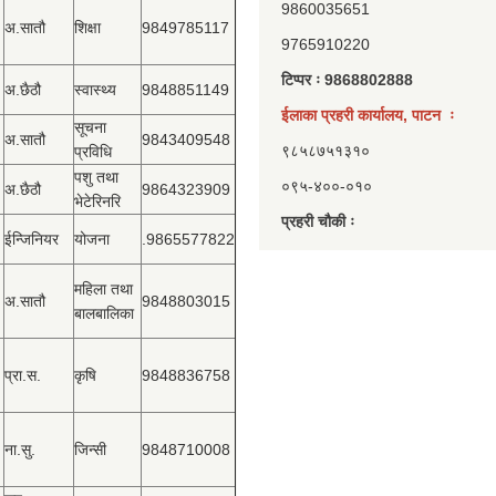
9860035651
अ.सातौ
शिक्षा
9849785117
9765910220
टिप्पर ः 9868802888
अ.छैठौ
स्वास्थ्य
9848851149
ईलाका प्रहरी कार्यालय, पाटन ः
सूचना
अ.सातौ
9843409548
९८५८७५१३१०
प्रविधि
पशु तथा
०९५-४००-०१०
अ.छैठौ
9864323909
भेटेरिनरि
प्रहरी चौकी ः
ईन्जिनियर
योजना
.9865577822
महिला तथा
अ.सातौ
9848803015
बालबालिका
प्रा.स.
कृषि
9848836758
ना.सु.
जिन्सी
9848710008