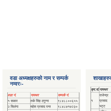
वडा अध्यक्षहरुको नाम र सम्पर्क
शाखाहरु
नम्वरः-
क्र.सं.
नामथर
वडा नं.
नामथर
सम्पर्क नं.
राजेन्द्र
१
प्रसाद
१ सकार
तर्क सिंह ठगुन्‍ना
९८४८८००६५५
भट्ट
२ सिलंगा
महेश प्रसाद पन्त
९८४८७१७२३०