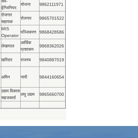
सव-
योजना
9862111971
ईन्जिनियर.
रोजगार
रोजगार
9865701522
सहायक
MIS
पञ्‍जिकरण
9868428586
Operator
आर्थिक
लेखापाल
9868362026
प्रशासन
खरिदार
राजस्‍व
9840887019
अमिन
नापी
9844160654
उद्यम विकास
लघु उद्यम
9865660700
सहजकर्ता