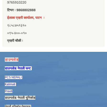
9765910220
टिप्पर ः 9868802888
ईलाका प्रहरी कार्यालय, पाटन ः
९८५८७५१३१०
०९५-४००-०१०
प्रहरी चौकी ः
डाउनलाेड
डाउनलाेड नेपाली फन्ट
PCS NEPALI
Kalimati
Preeti
डाउनलाेड नेपाली युनिकाेड
नेपाली युनिकाेड राेमनाइज