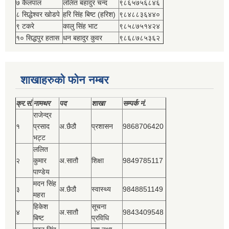
७ कैलपाल
ललित बहादुर चन्द
९८६५७५६८४६
८ सिद्धेश्‍वर खोडपे
हरि सिंह बिष्‍ट (हरिश)
९८४८८३६४४०
९ टकरे
कालु सिंह भाट
९८५८७५१४२४
१० सिद्धपुर हतास
धन बहादुर कुवर
९८६८७८५३६२
शाखाहरुको फोन नम्बर
क्र.सं.
नामथर
पद
शाखा
सम्‍पर्क नं.
राजेन्द्र
१
प्रसाद
अ.छैठौ
प्रशासन
9868706420
भट्ट
ललित
२
कुमार
अ.सातौ
शिक्षा
9849785117
पाण्डेय
मदन सिंह
३
अ.छैठौ
स्वास्थ्य
9848851149
महरा
हिकेश
सूचना
४
अ.सातौ
9843409548
बिष्‍ट
प्रविधि