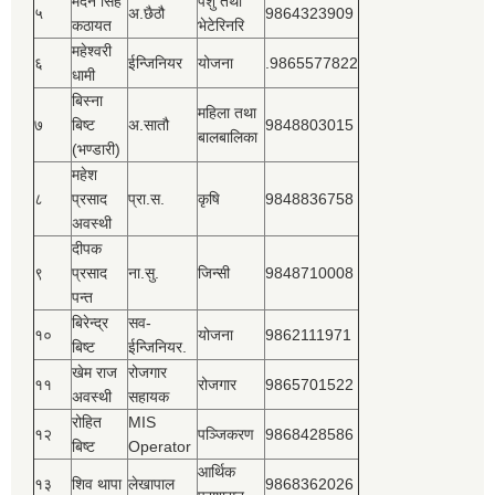
मदन सिंह
पशु तथा
५
अ.छैठौ
9864323909
कठायत
भेटेरिनरि
महेश्‍वरी
६
ईन्जिनियर
योजना
.9865577822
धामी
बिस्‍ना
महिला तथा
७
बिष्‍ट
अ.सातौ
9848803015
बालबालिका
(भण्डारी)
महेश
८
प्रसाद
प्रा.स.
कृषि
9848836758
अवस्थी
दीपक
९
प्रसाद
ना.सु.
जिन्सी
9848710008
पन्त
बिरेन्द्र
सव-
१०
योजना
9862111971
बिष्‍ट
ईन्जिनियर.
खेम राज
रोजगार
११
रोजगार
9865701522
अवस्थी
सहायक
रोहित
MIS
१२
पञ्‍जिकरण
9868428586
बिष्‍ट
Operator
आर्थिक
१३
शिव थापा
लेखापाल
9868362026