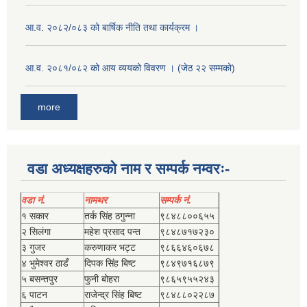
आ.व. २०८२/०८३ को बार्षिक नीति तथा कार्यक्रम ।
आ.व. २०८१/०८२ को आय व्ययको विवरण । (जेठ २२ सम्मको)
more
वडा अध्यक्षहरुको नाम र सम्पर्क नम्वरः-
वडा नं.
नामथर
सम्पर्क नं.
१ सकार
तर्क सिंह ठगुन्‍ना
९८४८८००६५५
२ सिलंगा
महेश प्रसाद पन्त
९८४८७१७२३०
३ गुजर
करुणाकर भट्ट
९८६६४६०६७८
४ भुमेश्‍वर ठाडँ
दिपक सिंह बिष्‍ट
९८४९७१६८७९
५ बसन्तपुर
फुनी बोहरा
९८६५९५५२४३
६ पाटन
राजेन्द्र सिंह बिष्‍ट
९८४८८०२२८७