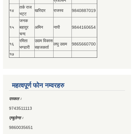
प्रशासन
तर्क राज
१४
खरिदार
राजस्‍व
9840887019
भट्ट
जनक
१५
बहादुर
अमिन
नापी
9844160654
चन्द
रमिता
उद्यम विकास
१६
लघु उद्यम
9865660700
भण्डारी
सहजकर्ता
१७
महत्वपूर्ण फोन नम्वरहरु
दमकल ः
9743511113
एम्बुलेन्स ः
9860035651