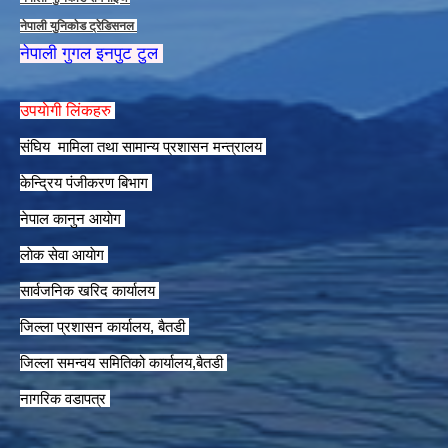
नेपाली युनिकाेड ट्रेडिसनल
नेपाली गुगल इनपुट टुल
उपयाेगी लिंकहरु
संघिय मामिला तथा सामान्य प्रशासन मन्त्रालय
केन्द्रिय पंजीकरण बिभाग
नेपाल कानुन आयाेग
लाेक सेवा आयाेग
सार्वजनिक खरिद कार्यालय
जिल्ला प्रशासन कार्यालय, बैतडी
जिल्ला समन्वय समितिको कार्यालय,बैतडी
नागरिक वडापत्र