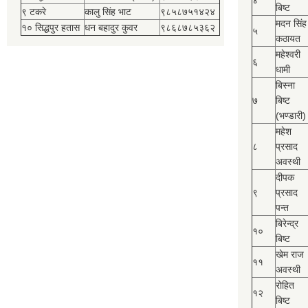
४
बिष्‍ट
९ टकरे
कालु सिंह भाट
९८५८७५१४२४
मदन सिंह
१० सिद्धपुर हतास
धन बहादुर कुवर
९८६८७८५३६२
५
कठायत
महेश्‍वरी
६
धामी
बिस्‍ना
७
बिष्‍ट
(भण्डारी)
महेश
८
प्रसाद
अवस्थी
दीपक
९
प्रसाद
पन्त
बिरेन्द्र
१०
बिष्‍ट
खेम राज
११
अवस्थी
रोहित
१२
बिष्‍ट