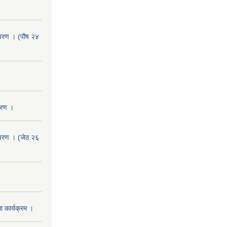
वरण । (पौष २४
वरण ।
वरण । (जेठ २६
 कार्यक्रम ।