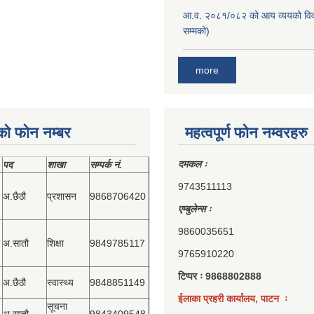
आ.व. २०८१/०८२ को आय व्ययको वि
सम्मको)
more
को फोन नम्बर
महत्वपूर्ण फोन नम्वरहरु
दमकल ः
पद
शाखा
सम्‍पर्क नं.
9743511113
अ.छैठौ
प्रशासन
9868706420
एम्बुलेन्स ः
9860035651
अ.सातौ
शिक्षा
9849785117
9765910220
टिप्पर ः 9868802888
अ.छैठौ
स्वास्थ्य
9848851149
ईलाका प्रहरी कार्यालय, पाटन ः
सूचना