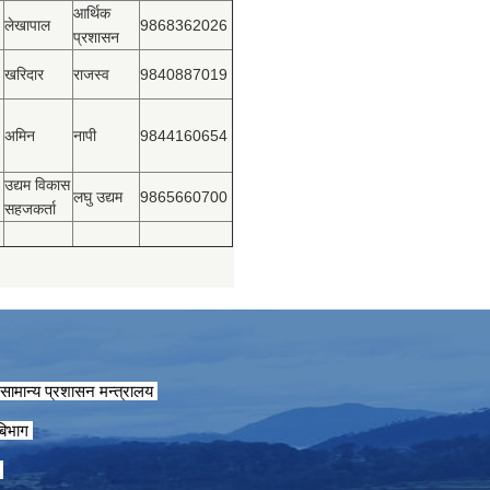
आर्थिक
लेखापाल
9868362026
प्रशासन
खरिदार
राजस्‍व
9840887019
अमिन
नापी
9844160654
उद्यम विकास
लघु उद्यम
9865660700
सहजकर्ता
सामान्य प्रशासन मन्त्रालय
 बिभाग
ग