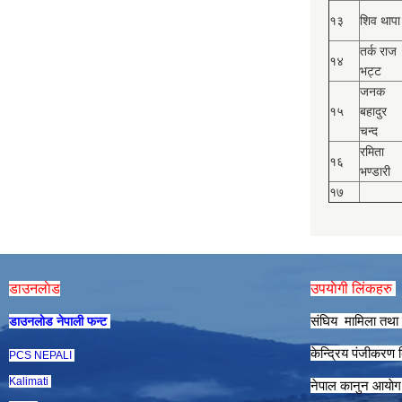
१३
शिव थापा
तर्क राज
१४
भट्ट
जनक
१५
बहादुर
चन्द
रमिता
१६
भण्डारी
१७
डाउनलाेड
उपयाेगी लिंकहरु
संघिय मामिला तथा 
डाउनलाेड नेपाली फन्ट
केन्द्रिय पंजीकरण
PCS NEPALI
Kalimati
नेपाल कानुन आयाे