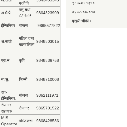
अ.सातौ
9843409548
९८५८७५१३१०
प्रविधि
पशु तथा
०९५-४००-०१०
अ.छैठौ
9864323909
भेटेरिनरि
प्रहरी चौकी ः
ईन्जिनियर
योजना
.9865577822
महिला तथा
अ.सातौ
9848803015
बालबालिका
प्रा.स.
कृषि
9848836758
ना.सु.
जिन्सी
9848710008
सव-
योजना
9862111971
ईन्जिनियर.
रोजगार
रोजगार
9865701522
सहायक
MIS
पञ्‍जिकरण
9868428586
Operator