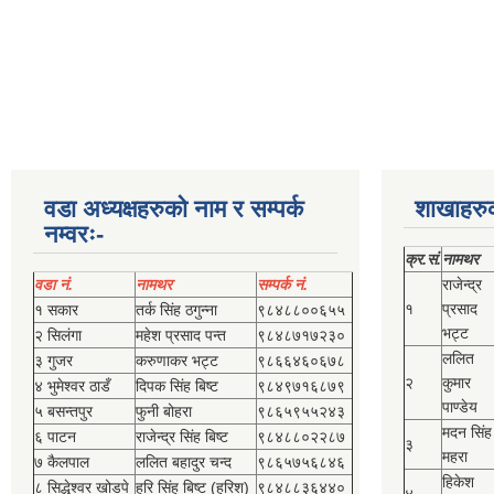
वडा अध्यक्षहरुको नाम र सम्पर्क
शाखाहरु
नम्वरः-
क्र.सं.
नामथर
वडा नं.
नामथर
सम्पर्क नं.
राजेन्द्र
१
प्रसाद
१ सकार
तर्क सिंह ठगुन्‍ना
९८४८८००६५५
भट्ट
२ सिलंगा
महेश प्रसाद पन्त
९८४८७१७२३०
ललित
३ गुजर
करुणाकर भट्ट
९८६६४६०६७८
२
कुमार
४ भुमेश्‍वर ठाडँ
दिपक सिंह बिष्‍ट
९८४९७१६८७९
पाण्डेय
५ बसन्तपुर
फुनी बोहरा
९८६५९५५२४३
मदन सिंह
६ पाटन
राजेन्द्र सिंह बिष्‍ट
९८४८८०२२८७
३
महरा
७ कैलपाल
ललित बहादुर चन्द
९८६५७५६८४६
हिकेश
८ सिद्धेश्‍वर खोडपे
हरि सिंह बिष्‍ट (हरिश)
९८४८८३६४४०