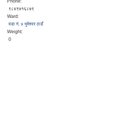
Phone:
९८४९७१६८७९
Ward:
वडा नं. ४ भुमेश्‍वर ठाडँ
Weight:
0