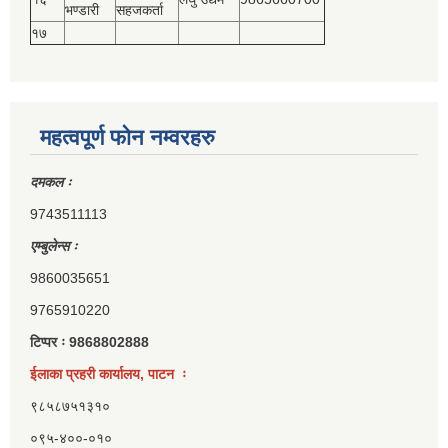
भण्डारी
सहजकर्ता
१७
महत्वपूर्ण फोन नम्वरहरु
दमकल ः
9743511113
एम्बुलेन्स ः
9860035651
9765910220
टिप्पर ः 9868802888
ईलाका प्रहरी कार्यालय, पाटन ः
९८५८७५१३१०
०९५-४००-०१०