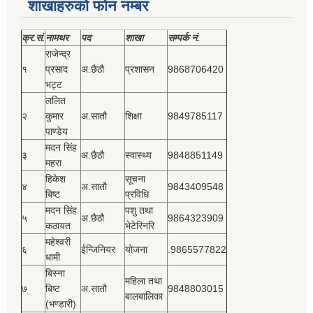
शाखाहरुको फोन नम्बर
क्र.सं.
नामथर
पद
शाखा
सम्‍पर्क नं.
राजेन्द्र
१
प्रसाद
अ.छैठौ
प्रशासन
9868706420
भट्ट
ललित
२
कुमार
अ.सातौ
शिक्षा
9849785117
पाण्डेय
मदन सिंह
३
अ.छैठौ
स्वास्थ्य
9848851149
महरा
हिकेश
सूचना
४
अ.सातौ
9843409548
बिष्‍ट
प्रविधि
मदन सिंह
पशु तथा
५
अ.छैठौ
9864323909
कठायत
भेटेरिनरि
महेश्‍वरी
६
ईन्जिनियर
योजना
.9865577822
धामी
बिस्‍ना
महिला तथा
७
बिष्‍ट
अ.सातौ
9848803015
बालबालिका
(भण्डारी)