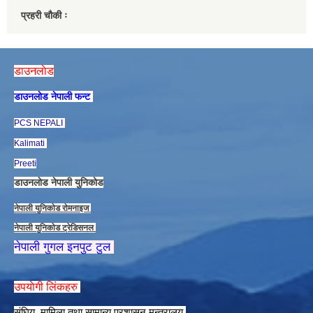
प्रहरी चौकी ः
डाउनलाेड
डाउनलाेड नेपाली फन्ट
PCS NEPALI
Kalimati
Preeti
डाउनलाेड नेपाली युनिकाेड
नेपाली युनिकाेड राेमनाइज
नेपाली युनिकाेड ट्रेडिसनल
नेपाली गुगल इनपुट टुल
उपयाेगी लिंकहरु
संघिय मामिला तथा सामान्य प्रशासन मन्त्रालय