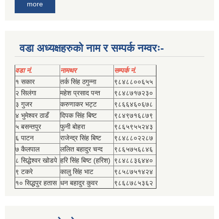
more
वडा अध्यक्षहरुको नाम र सम्पर्क नम्वरः-
वडा नं.
नामथर
सम्पर्क नं.
१ सकार
तर्क सिंह ठगुन्‍ना
९८४८८००६५५
२ सिलंगा
महेश प्रसाद पन्त
९८४८७१७२३०
३ गुजर
करुणाकर भट्ट
९८६६४६०६७८
४ भुमेश्‍वर ठाडँ
दिपक सिंह बिष्‍ट
९८४९७१६८७९
५ बसन्तपुर
फुनी बोहरा
९८६५९५५२४३
६ पाटन
राजेन्द्र सिंह बिष्‍ट
९८४८८०२२८७
७ कैलपाल
ललित बहादुर चन्द
९८६५७५६८४६
८ सिद्धेश्‍वर खोडपे
हरि सिंह बिष्‍ट (हरिश)
९८४८८३६४४०
९ टकरे
कालु सिंह भाट
९८५८७५१४२४
१० सिद्धपुर हतास
धन बहादुर कुवर
९८६८७८५३६२