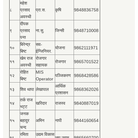
महेश
८
प्रसाद
प्रा.स.
कृषि
9848836758
अवस्थी
दीपक
९
प्रसाद
ना.सु.
जिन्सी
9848710008
पन्त
बिरेन्द्र
सव-
१०
योजना
9862111971
बिष्‍ट
ईन्जिनियर.
खेम राज
रोजगार
११
रोजगार
9865701522
अवस्थी
सहायक
रोहित
MIS
१२
पञ्‍जिकरण
9868428586
बिष्‍ट
Operator
आर्थिक
१३
शिव थापा
लेखापाल
9868362026
प्रशासन
तर्क राज
१४
खरिदार
राजस्‍व
9840887019
भट्ट
जनक
१५
बहादुर
अमिन
नापी
9844160654
चन्द
रमिता
उद्यम विकास
१६
लघु उद्यम
9865660700