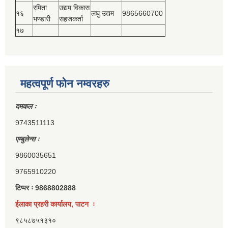
रमिता
उद्यम विकास
१६
लघु उद्यम
9865660700
भण्डारी
सहजकर्ता
१७
महत्वपूर्ण फोन नम्वरहरु
दमकल ः
9743511113
एम्बुलेन्स ः
9860035651
9765910220
टिप्पर ः 9868802888
ईलाका प्रहरी कार्यालय, पाटन ः
९८५८७५१३१०