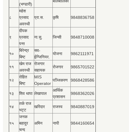
बालबालिका
(भण्डारी)
महेश
८
प्रसाद
प्रा.स.
कृषि
9848836758
अवस्थी
दीपक
९
प्रसाद
ना.सु.
जिन्सी
9848710008
पन्त
बिरेन्द्र
सव-
१०
योजना
9862111971
बिष्‍ट
ईन्जिनियर.
खेम राज
रोजगार
११
रोजगार
9865701522
अवस्थी
सहायक
रोहित
MIS
१२
पञ्‍जिकरण
9868428586
बिष्‍ट
Operator
आर्थिक
१३
शिव थापा
लेखापाल
9868362026
प्रशासन
तर्क राज
१४
खरिदार
राजस्‍व
9840887019
भट्ट
जनक
१५
बहादुर
अमिन
नापी
9844160654
चन्द