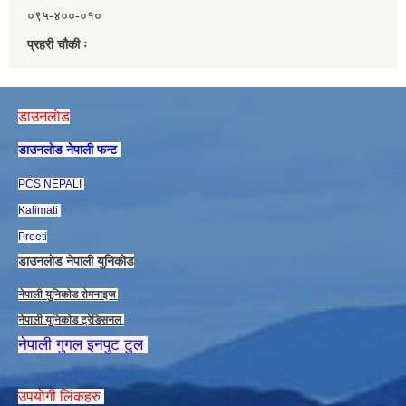
०९५-४००-०१०
प्रहरी चौकी ः
डाउनलाेड
डाउनलाेड नेपाली फन्ट
PCS NEPALI
Kalimati
Preeti
डाउनलाेड नेपाली युनिकाेड
नेपाली युनिकाेड राेमनाइज
नेपाली युनिकाेड ट्रेडिसनल
नेपाली गुगल इनपुट टुल
उपयाेगी लिंकहरु