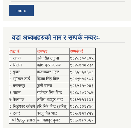
more
वडा अध्यक्षहरुको नाम र सम्पर्क नम्वरः-
वडा नं.
नामथर
सम्पर्क नं.
१ सकार
तर्क सिंह ठगुन्‍ना
९८४८८००६५५
२ सिलंगा
महेश प्रसाद पन्त
९८४८७१७२३०
३ गुजर
करुणाकर भट्ट
९८६६४६०६७८
४ भुमेश्‍वर ठाडँ
दिपक सिंह बिष्‍ट
९८४९७१६८७९
५ बसन्तपुर
फुनी बोहरा
९८६५९५५२४३
६ पाटन
राजेन्द्र सिंह बिष्‍ट
९८४८८०२२८७
७ कैलपाल
ललित बहादुर चन्द
९८६५७५६८४६
८ सिद्धेश्‍वर खोडपे
हरि सिंह बिष्‍ट (हरिश)
९८४८८३६४४०
९ टकरे
कालु सिंह भाट
९८५८७५१४२४
१० सिद्धपुर हतास
धन बहादुर कुवर
९८६८७८५३६२