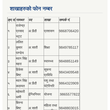
शाखाहरुको फोन नम्बर
क्र.सं.
नामथर
पद
शाखा
सम्‍पर्क नं.
राजेन्द्र
१
प्रसाद
अ.छैठौ
प्रशासन
9868706420
भट्ट
ललित
२
कुमार
अ.सातौ
शिक्षा
9849785117
पाण्डेय
मदन सिंह
३
अ.छैठौ
स्वास्थ्य
9848851149
महरा
हिकेश
सूचना
४
अ.सातौ
9843409548
बिष्‍ट
प्रविधि
मदन सिंह
पशु तथा
५
अ.छैठौ
9864323909
कठायत
भेटेरिनरि
महेश्‍वरी
६
ईन्जिनियर
योजना
.9865577822
धामी
बिस्‍ना
महिला तथा
७
बिष्‍ट
अ.सातौ
9848803015