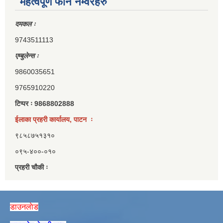
महत्वपूर्ण फोन नम्वरहरु
दमकल ः
9743511113
एम्बुलेन्स ः
9860035651
9765910220
टिप्पर ः 9868802888
ईलाका प्रहरी कार्यालय, पाटन ः
९८५८७५१३१०
०९५-४००-०१०
प्रहरी चौकी ः
डाउनलाेड