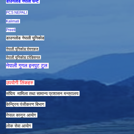
डाउनलाेड नेपाली फन्ट
PCS NEPALI
Kalimati
Preeti
डाउनलाेड नेपाली युनिकाेड
नेपाली युनिकाेड राेमनाइज
नेपाली युनिकाेड ट्रेडिसनल
नेपाली गुगल इनपुट टुल
उपयाेगी लिंकहरु
संघिय मामिला तथा सामान्य प्रशासन मन्त्रालय
केन्द्रिय पंजीकरण बिभाग
नेपाल कानुन आयाेग
लाेक सेवा आयाेग