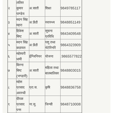
ललित
२
कुमार
अ.सातौ
शिक्षा
9849785117
पाण्डेय
मदन सिंह
३
अ.छैठौ
स्वास्थ्य
9848851149
महरा
हिकेश
सूचना
४
अ.सातौ
9843409548
बिष्‍ट
प्रविधि
मदन सिंह
पशु तथा
५
अ.छैठौ
9864323909
कठायत
भेटेरिनरि
महेश्‍वरी
६
ईन्जिनियर
योजना
.9865577822
धामी
बिस्‍ना
महिला तथा
७
बिष्‍ट
अ.सातौ
9848803015
बालबालिका
(भण्डारी)
महेश
८
प्रसाद
प्रा.स.
कृषि
9848836758
अवस्थी
दीपक
९
प्रसाद
ना.सु.
जिन्सी
9848710008
पन्त