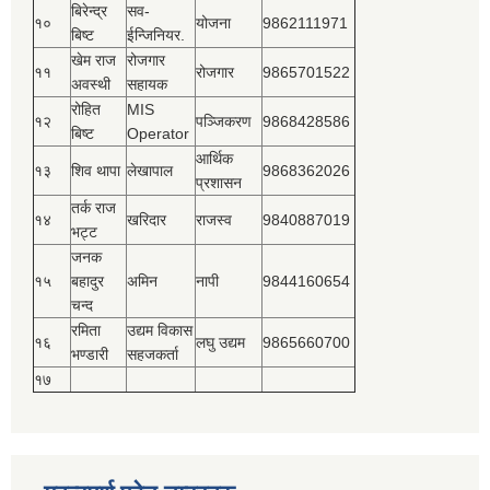
बिरेन्द्र
सव-
१०
योजना
9862111971
बिष्‍ट
ईन्जिनियर.
खेम राज
रोजगार
११
रोजगार
9865701522
अवस्थी
सहायक
रोहित
MIS
१२
पञ्‍जिकरण
9868428586
बिष्‍ट
Operator
आर्थिक
१३
शिव थापा
लेखापाल
9868362026
प्रशासन
तर्क राज
१४
खरिदार
राजस्‍व
9840887019
भट्ट
जनक
१५
बहादुर
अमिन
नापी
9844160654
चन्द
रमिता
उद्यम विकास
१६
लघु उद्यम
9865660700
भण्डारी
सहजकर्ता
१७