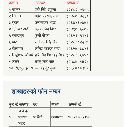
वडा नं.
नामथर
सम्पर्क नं.
१ सकार
तर्क सिंह ठगुन्‍ना
९८४८८००६५५
२ सिलंगा
महेश प्रसाद पन्त
९८४८७१७२३०
३ गुजर
करुणाकर भट्ट
९८६६४६०६७८
४ भुमेश्‍वर ठाडँ
दिपक सिंह बिष्‍ट
९८४९७१६८७९
५ बसन्तपुर
फुनी बोहरा
९८६५९५५२४३
६ पाटन
राजेन्द्र सिंह बिष्‍ट
९८४८८०२२८७
७ कैलपाल
ललित बहादुर चन्द
९८६५७५६८४६
८ सिद्धेश्‍वर खोडपे
हरि सिंह बिष्‍ट (हरिश)
९८४८८३६४४०
९ टकरे
कालु सिंह भाट
९८५८७५१४२४
१० सिद्धपुर हतास
धन बहादुर कुवर
९८६८७८५३६२
शाखाहरुको फोन नम्बर
क्र.सं.
नामथर
पद
शाखा
सम्‍पर्क नं.
राजेन्द्र
१
प्रसाद
अ.छैठौ
प्रशासन
9868706420
भट्ट