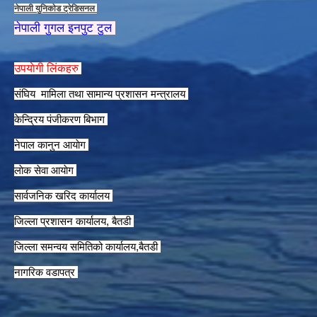
नेपाली युनिकाेड ट्रेडिसनल
नेपाली गुगल इनपुट टुल
उपयाेगी लिंकहरु
संघिय मामिला तथा सामान्य प्रशासन मन्त्रालय
केन्द्रिय पंजीकरण बिभाग
नेपाल कानुन आयाेग
लाेक सेवा आयाेग
सार्वजनिक खरिद कार्यालय
जिल्ला प्रशासन कार्यालय, बैतडी
जिल्ला समन्वय समितिको कार्यालय,बैतडी
नागरिक वडापत्र