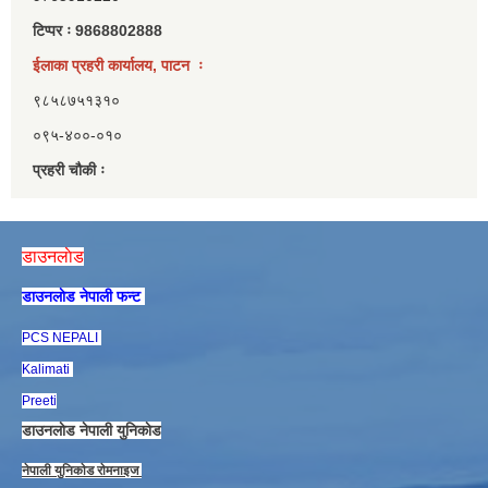
टिप्पर ः 9868802888
ईलाका प्रहरी कार्यालय, पाटन ः
९८५८७५१३१०
०९५-४००-०१०
प्रहरी चौकी ः
डाउनलाेड
डाउनलाेड नेपाली फन्ट
PCS NEPALI
Kalimati
Preeti
डाउनलाेड नेपाली युनिकाेड
नेपाली युनिकाेड राेमनाइज