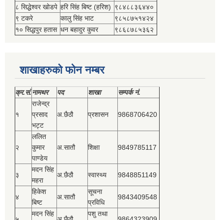
८ सिद्धेश्‍वर खोडपे
हरि सिंह बिष्‍ट (हरिश)
९८४८८३६४४०
९ टकरे
कालु सिंह भाट
९८५८७५१४२४
१० सिद्धपुर हतास
धन बहादुर कुवर
९८६८७८५३६२
शाखाहरुको फोन नम्बर
क्र.सं.
नामथर
पद
शाखा
सम्‍पर्क नं.
राजेन्द्र
१
प्रसाद
अ.छैठौ
प्रशासन
9868706420
भट्ट
ललित
२
कुमार
अ.सातौ
शिक्षा
9849785117
पाण्डेय
मदन सिंह
३
अ.छैठौ
स्वास्थ्य
9848851149
महरा
हिकेश
सूचना
४
अ.सातौ
9843409548
बिष्‍ट
प्रविधि
मदन सिंह
पशु तथा
५
अ.छैठौ
9864323909