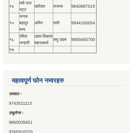
तर्क राज
१४
खरिदार
राजस्‍व
9840887019
भट्ट
जनक
१५
बहादुर
अमिन
नापी
9844160654
चन्द
रमिता
उद्यम विकास
१६
लघु उद्यम
9865660700
भण्डारी
सहजकर्ता
१७
महत्वपूर्ण फोन नम्वरहरु
दमकल ः
9743511113
एम्बुलेन्स ः
9860035651
9765910220