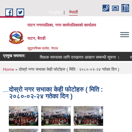
Skip to main content
English
नेपाली
पाटन नगरपालिका, नगर कार्यपालिकाको कार्यालय
पाटन, बैतडी
सुदूरपश्चिम प्रदेश, नेपाल
प्रमुख समाचार:
शिक्षक सरुवाका लागि दरखास्त आव्हान सम्बन्धी सूचना ।
सरुवा
You are here
Home
» दोस्रो नगर सभाका केही फोटोहरु ( मिति : २०८०-०२-२४ गतेका दिन )
दोस्रो नगर सभाका केही फोटोहरु ( मिति :
२०८०-०२-२४ गतेका दिन )