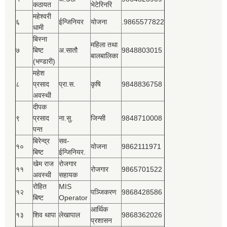
कठायत
भेटेरिनरि
महेश्‍वरी
६
ईन्जिनियर
योजना
.9865577822
धामी
बिस्‍ना
महिला तथा
७
बिष्‍ट
अ.सातौ
9848803015
बालबालिका
(भण्डारी)
महेश
८
प्रसाद
प्रा.स.
कृषि
9848836758
अवस्थी
दीपक
९
प्रसाद
ना.सु.
जिन्सी
9848710008
पन्त
बिरेन्द्र
सव-
१०
योजना
9862111971
बिष्‍ट
ईन्जिनियर.
खेम राज
रोजगार
११
रोजगार
9865701522
अवस्थी
सहायक
रोहित
MIS
१२
पञ्‍जिकरण
9868428586
बिष्‍ट
Operator
आर्थिक
१३
शिव थापा
लेखापाल
9868362026
प्रशासन