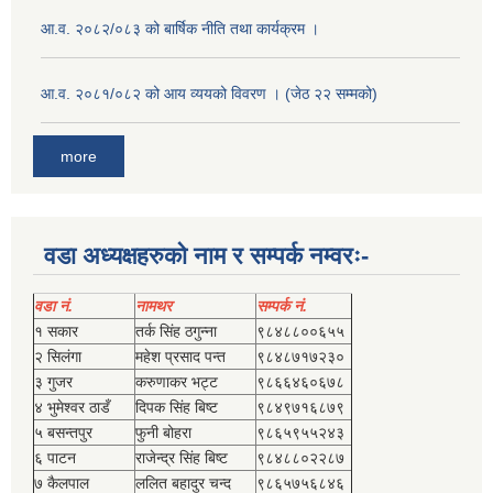
आ.व. २०८२/०८३ को बार्षिक नीति तथा कार्यक्रम ।
आ.व. २०८१/०८२ को आय व्ययको विवरण । (जेठ २२ सम्मको)
more
वडा अध्यक्षहरुको नाम र सम्पर्क नम्वरः-
वडा नं.
नामथर
सम्पर्क नं.
१ सकार
तर्क सिंह ठगुन्‍ना
९८४८८००६५५
२ सिलंगा
महेश प्रसाद पन्त
९८४८७१७२३०
३ गुजर
करुणाकर भट्ट
९८६६४६०६७८
४ भुमेश्‍वर ठाडँ
दिपक सिंह बिष्‍ट
९८४९७१६८७९
५ बसन्तपुर
फुनी बोहरा
९८६५९५५२४३
६ पाटन
राजेन्द्र सिंह बिष्‍ट
९८४८८०२२८७
७ कैलपाल
ललित बहादुर चन्द
९८६५७५६८४६