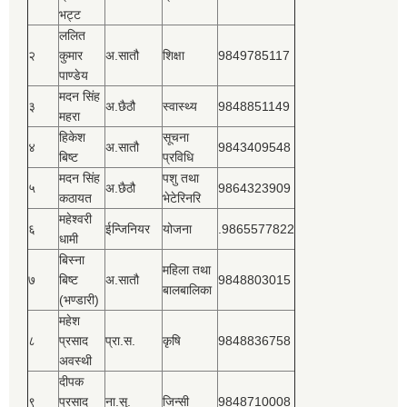
भट्ट
ललित
२
कुमार
अ.सातौ
शिक्षा
9849785117
पाण्डेय
मदन सिंह
३
अ.छैठौ
स्वास्थ्य
9848851149
महरा
हिकेश
सूचना
४
अ.सातौ
9843409548
बिष्‍ट
प्रविधि
मदन सिंह
पशु तथा
५
अ.छैठौ
9864323909
कठायत
भेटेरिनरि
महेश्‍वरी
६
ईन्जिनियर
योजना
.9865577822
धामी
बिस्‍ना
महिला तथा
७
बिष्‍ट
अ.सातौ
9848803015
बालबालिका
(भण्डारी)
महेश
८
प्रसाद
प्रा.स.
कृषि
9848836758
अवस्थी
दीपक
९
प्रसाद
ना.सु.
जिन्सी
9848710008