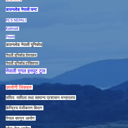
डाउनलाेड नेपाली फन्ट
PCS NEPALI
Kalimati
Preeti
डाउनलाेड नेपाली युनिकाेड
नेपाली युनिकाेड राेमनाइज
नेपाली युनिकाेड ट्रेडिसनल
नेपाली गुगल इनपुट टुल
उपयाेगी लिंकहरु
संघिय मामिला तथा सामान्य प्रशासन मन्त्रालय
केन्द्रिय पंजीकरण बिभाग
नेपाल कानुन आयाेग