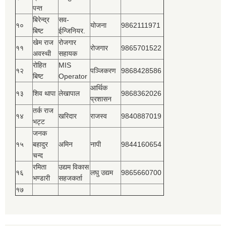
पन्त
बिरेन्द्र
सव-
१०
योजना
9862111971
बिष्‍ट
ईन्जिनियर.
खेम राज
रोजगार
११
रोजगार
9865701522
अवस्थी
सहायक
रोहित
MIS
१२
पञ्‍जिकरण
9868428586
बिष्‍ट
Operator
आर्थिक
१३
शिव थापा
लेखापाल
9868362026
प्रशासन
तर्क राज
१४
खरिदार
राजस्‍व
9840887019
भट्ट
जनक
१५
बहादुर
अमिन
नापी
9844160654
चन्द
रमिता
उद्यम विकास
१६
लघु उद्यम
9865660700
भण्डारी
सहजकर्ता
१७