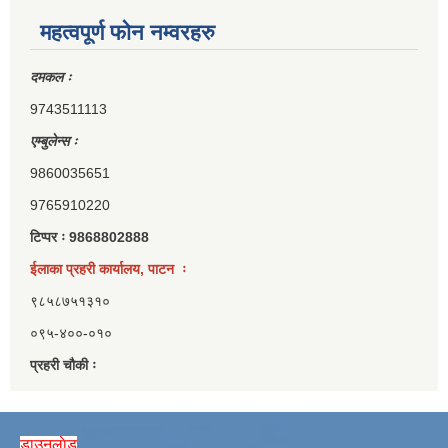
महत्वपूर्ण फोन नम्वरहरु
दमकल ः
9743511113
एम्बुलेन्स ः
9860035651
9765910220
टिप्पर ः 9868802888
ईलाका प्रहरी कार्यालय, पाटन ः
९८५८७५१३१०
०९५-४००-०१०
प्रहरी चौकी ः
डाउनलाेड