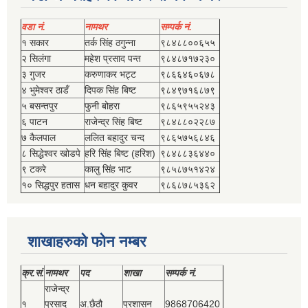
वडा नं.
नामथर
सम्पर्क नं.
१ सकार
तर्क सिंह ठगुन्‍ना
९८४८८००६५५
२ सिलंगा
महेश प्रसाद पन्त
९८४८७१७२३०
३ गुजर
करुणाकर भट्ट
९८६६४६०६७८
४ भुमेश्‍वर ठाडँ
दिपक सिंह बिष्‍ट
९८४९७१६८७९
५ बसन्तपुर
फुनी बोहरा
९८६५९५५२४३
६ पाटन
राजेन्द्र सिंह बिष्‍ट
९८४८८०२२८७
७ कैलपाल
ललित बहादुर चन्द
९८६५७५६८४६
८ सिद्धेश्‍वर खोडपे
हरि सिंह बिष्‍ट (हरिश)
९८४८८३६४४०
९ टकरे
कालु सिंह भाट
९८५८७५१४२४
१० सिद्धपुर हतास
धन बहादुर कुवर
९८६८७८५३६२
शाखाहरुको फोन नम्बर
क्र.सं.
नामथर
पद
शाखा
सम्‍पर्क नं.
राजेन्द्र
१
प्रसाद
अ.छैठौ
प्रशासन
9868706420