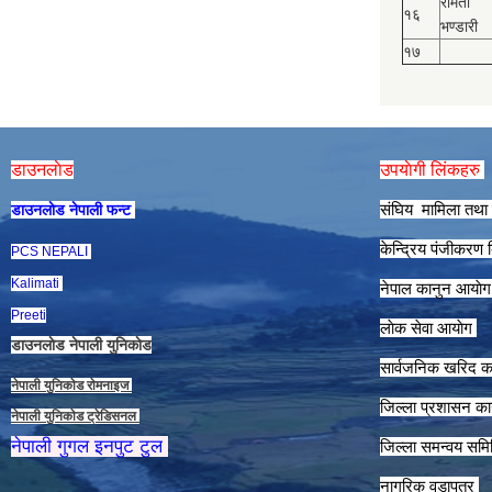
रमिता
१६
भण्डारी
१७
डाउनलाेड
उपयाेगी लिंकहरु
संघिय मामिला तथा 
डाउनलाेड नेपाली फन्ट
केन्द्रिय पंजीकरण
PCS NEPALI
Kalimati
नेपाल कानुन आयाे
Preeti
लाेक सेवा आयाेग
डाउनलाेड नेपाली युनिकाेड
सार्वजनिक खरिद क
नेपाली युनिकाेड राेमनाइज
जिल्ला प्रशासन कार
नेपाली युनिकाेड ट्रेडिसनल
नेपाली गुगल इनपुट टुल
जिल्ला समन्वय समि
नागरिक वडापत्र