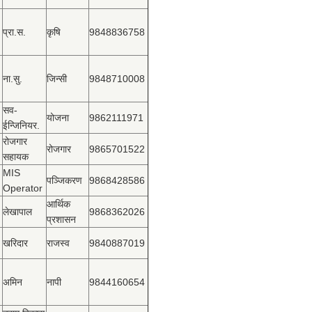
प्रा.स.
कृषि
9848836758
ना.सु.
जिन्सी
9848710008
सव-
योजना
9862111971
ईन्जिनियर.
रोजगार
रोजगार
9865701522
सहायक
MIS
पञ्‍जिकरण
9868428586
Operator
आर्थिक
लेखापाल
9868362026
प्रशासन
खरिदार
राजस्‍व
9840887019
अमिन
नापी
9844160654