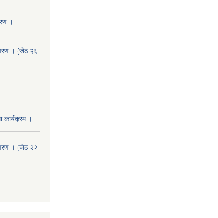
वरण ।
वरण । (जेठ २६
 कार्यक्रम ।
वरण । (जेठ २२