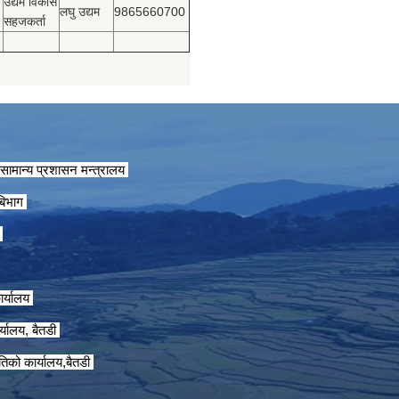
उद्यम विकास
लघु उद्यम
9865660700
सहजकर्ता
सामान्य प्रशासन मन्त्रालय
 बिभाग
ग
ार्यालय
्यालय, बैतडी
तिको कार्यालय,बैतडी