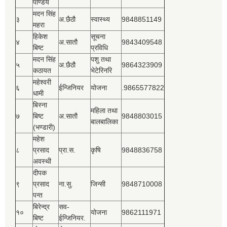
पाण्डेय
मदन सिंह
३
अ.छैठौ
स्वास्थ्य
9848851149
महरा
हिकेश
सूचना
४
अ.सातौ
9843409548
बिष्‍ट
प्रविधि
मदन सिंह
पशु तथा
५
अ.छैठौ
9864323909
कठायत
भेटेरिनरि
महेश्‍वरी
६
ईन्जिनियर
योजना
.9865577822
धामी
बिस्‍ना
महिला तथा
७
बिष्‍ट
अ.सातौ
9848803015
बालबालिका
(भण्डारी)
महेश
८
प्रसाद
प्रा.स.
कृषि
9848836758
अवस्थी
दीपक
९
प्रसाद
ना.सु.
जिन्सी
9848710008
पन्त
बिरेन्द्र
सव-
१०
योजना
9862111971
बिष्‍ट
ईन्जिनियर.