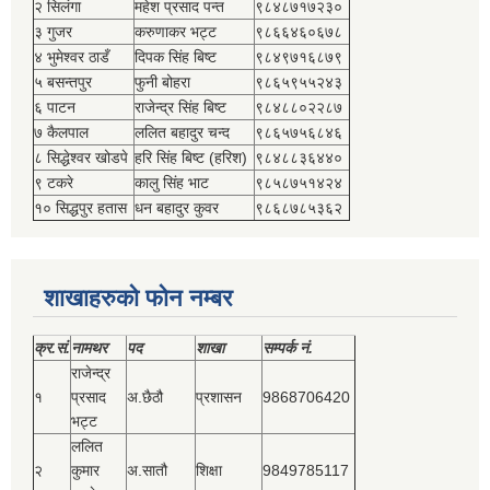
२ सिलंगा
महेश प्रसाद पन्त
९८४८७१७२३०
३ गुजर
करुणाकर भट्ट
९८६६४६०६७८
४ भुमेश्‍वर ठाडँ
दिपक सिंह बिष्‍ट
९८४९७१६८७९
५ बसन्तपुर
फुनी बोहरा
९८६५९५५२४३
६ पाटन
राजेन्द्र सिंह बिष्‍ट
९८४८८०२२८७
७ कैलपाल
ललित बहादुर चन्द
९८६५७५६८४६
८ सिद्धेश्‍वर खोडपे
हरि सिंह बिष्‍ट (हरिश)
९८४८८३६४४०
९ टकरे
कालु सिंह भाट
९८५८७५१४२४
१० सिद्धपुर हतास
धन बहादुर कुवर
९८६८७८५३६२
शाखाहरुको फोन नम्बर
क्र.सं.
नामथर
पद
शाखा
सम्‍पर्क नं.
राजेन्द्र
१
प्रसाद
अ.छैठौ
प्रशासन
9868706420
भट्ट
ललित
२
कुमार
अ.सातौ
शिक्षा
9849785117