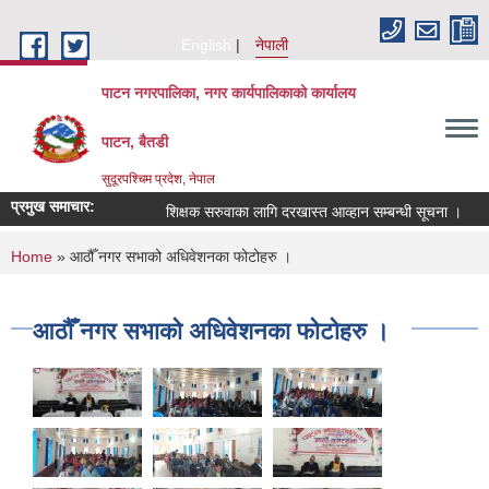
Skip to main content
English
नेपाली
पाटन नगरपालिका, नगर कार्यपालिकाको कार्यालय
पाटन, बैतडी
सुदूरपश्चिम प्रदेश, नेपाल
प्रमुख समाचार:
शिक्षक सरुवाका लागि दरखास्त आव्हान सम्बन्धी सूचना ।
सर
You are here
Home
» आठौँ नगर सभाको अधिवेशनका फोटोहरु ।
आठौँ नगर सभाको अधिवेशनका फोटोहरु ।