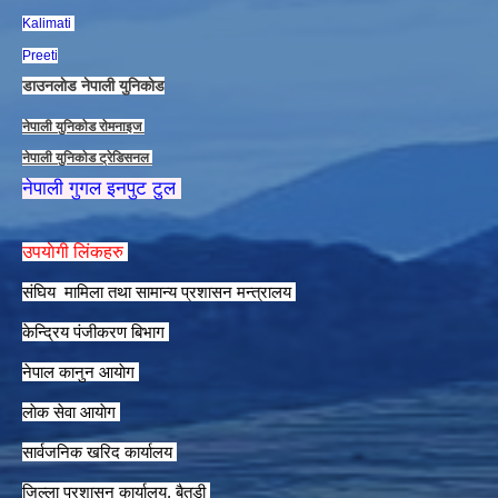
Kalimati
Preeti
डाउनलाेड नेपाली युनिकाेड
नेपाली युनिकाेड राेमनाइज
नेपाली युनिकाेड ट्रेडिसनल
नेपाली गुगल इनपुट टुल
उपयाेगी लिंकहरु
संघिय मामिला तथा सामान्य प्रशासन मन्त्रालय
केन्द्रिय पंजीकरण बिभाग
नेपाल कानुन आयाेग
लाेक सेवा आयाेग
सार्वजनिक खरिद कार्यालय
जिल्ला प्रशासन कार्यालय, बैतडी