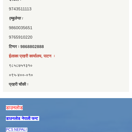
9743511113
एम्बुलेन्स ः
9860035651
9765910220
टिप्पर ः 9868802888
ईलाका प्रहरी कार्यालय, पाटन ः
९८५८७५१३१०
०९५-४००-०१०
प्रहरी चौकी ः
डाउनलाेड
डाउनलाेड नेपाली फन्ट
PCS NEPALI