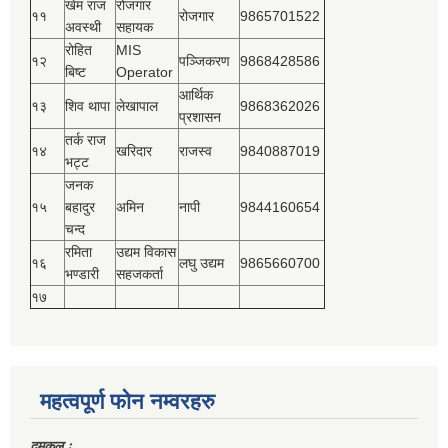
खेम राज
रोजगार
११
रोजगार
9865701522
अवस्थी
सहायक
रोहित
MIS
१२
पञ्‍जिकरण
9868428586
बिष्‍ट
Operator
आर्थिक
१३
शिव थापा
लेखापाल
9868362026
प्रशासन
तर्क राज
१४
खरिदार
राजस्‍व
9840887019
भट्ट
जनक
१५
बहादुर
अमिन
नापी
9844160654
चन्द
रमिता
उद्यम विकास
१६
लघु उद्यम
9865660700
भण्डारी
सहजकर्ता
१७
महत्वपूर्ण फोन नम्वरहरु
दमकल ः